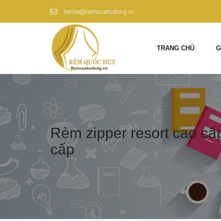
lienhe@remcuatudong.vn
TRANG CHỦ
G
Rèm zipper resort cao cấ
cấp