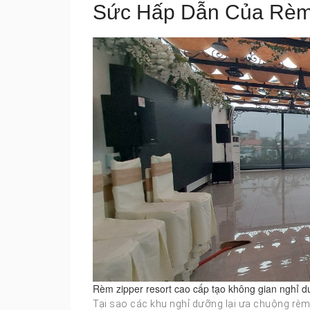
Sức Hấp Dẫn Của Rèm 
Rèm zipper resort cao cấp tạo không gian nghỉ 
Tại sao các khu nghỉ dưỡng lại ưa chuộng rèm z