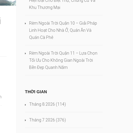
Hiện Đại Cho Biệt Thự, Chung Cư Và
Khu Thương Mại
i
Rèm Ngoài Trời Quận 10 – Giải Pháp
Linh Hoạt Cho Nhà Ở, Quán Ăn Và
Quán Cà Phê
Rèm Ngoài Trời Quận 11 – Lựa Chọn
Tối Ưu Cho Không Gian Ngoài Trời
Bền Đẹp Quanh Năm
THỜI GIAN
n
Tháng 8 2026
(114)
.
Tháng 7 2026
(376)