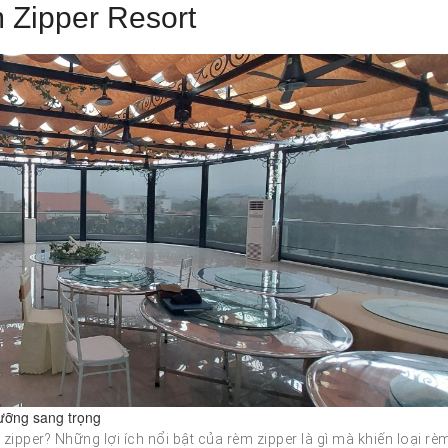
Zipper Resort
dưỡng sang trọng
ipper? Những lợi ích nổi bật của rèm zipper là gì mà khiến loại rè