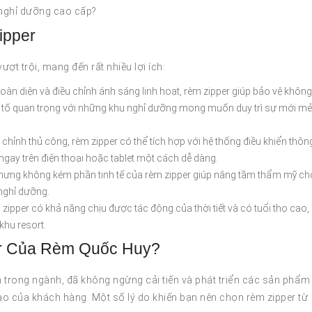
 nghỉ dưỡng cao cấp?
ipper
ượt trội, mang đến rất nhiều lợi ích:
toàn diện và điều chỉnh ánh sáng linh hoạt, rèm zipper giúp bảo vệ không
 yếu tố quan trọng với những khu nghỉ dưỡng mong muốn duy trì sự mới mẻ
u chỉnh thủ công, rèm zipper có thể tích hợp với hệ thống điều khiển thôn
gay trên điện thoại hoặc tablet một cách dễ dàng.
n nhưng không kém phần tinh tế của rèm zipper giúp nâng tầm thẩm mỹ ch
nghỉ dưỡng.
 zipper có khả năng chịu được tác động của thời tiết và có tuổi thọ cao,
khu resort.
er Của Rèm Quốc Huy?
trong ngành, đã không ngừng cải tiến và phát triển các sản phẩm
 của khách hàng. Một số lý do khiến bạn nên chọn rèm zipper từ