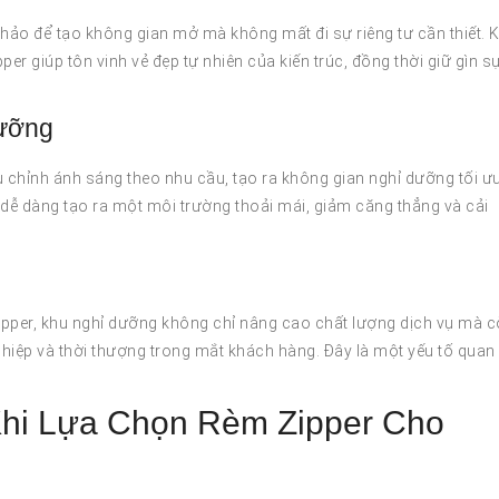
hảo để tạo không gian mở mà không mất đi sự riêng tư cần thiết. 
er giúp tôn vinh vẻ đẹp tự nhiên của kiến trúc, đồng thời giữ gìn s
Dưỡng
u chỉnh ánh sáng theo nhu cầu, tạo ra không gian nghỉ dưỡng tối ư
 dễ dàng tạo ra một môi trường thoải mái, giảm căng thẳng và cải
ipper, khu nghỉ dưỡng không chỉ nâng cao chất lượng dịch vụ mà 
iệp và thời thượng trong mắt khách hàng. Đây là một yếu tố quan
Khi Lựa Chọn Rèm Zipper Cho