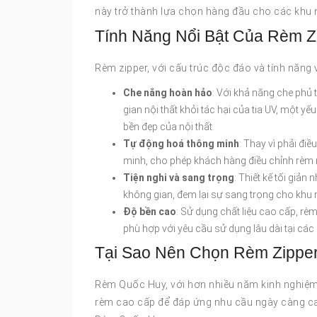
này trở thành lựa chọn hàng đầu cho các khu
Tính Năng Nổi Bật Của Rèm Z
Rèm zipper, với cấu trúc độc đáo và tính năng v
Che nắng hoàn hảo
: Với khả năng che phủ 
gian nội thất khỏi tác hại của tia UV, một
bền đẹp của nội thất.
Tự động hoá thông minh
: Thay vì phải điề
minh, cho phép khách hàng điều chỉnh rèm n
Tiện nghi và sang trọng
: Thiết kế tối giả
không gian, đem lại sự sang trọng cho khu 
Độ bền cao
: Sử dụng chất liệu cao cấp, rèm
phù hợp với yêu cầu sử dụng lâu dài tại các 
Tại Sao Nên Chọn Rèm Zipp
Rèm Quốc Huy, với hơn nhiều năm kinh nghiệm 
rèm cao cấp để đáp ứng nhu cầu ngày càng cao