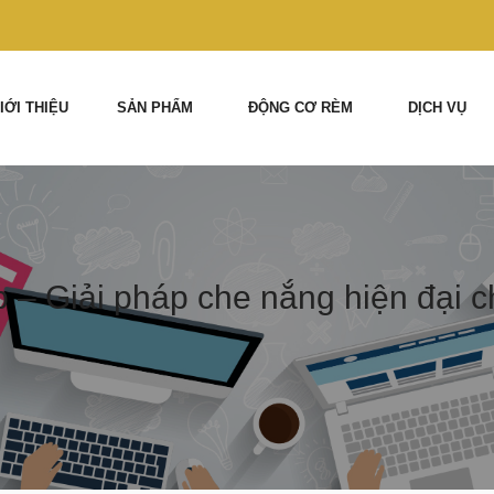
IỚI THIỆU
SẢN PHẨM
ĐỘNG CƠ RÈM
DỊCH VỤ
p – Giải pháp che nắng hiện đại 