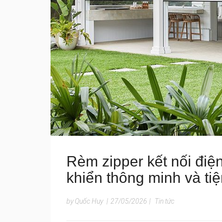
Rèm zipper kết nối điệ
khiển thông minh và tiệ
by Quốc Huy
|
27/05/2026
|
Tin tức