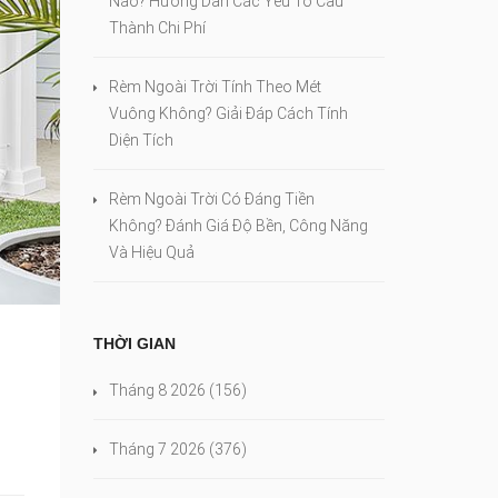
Nào? Hướng Dẫn Các Yếu Tố Cấu
Thành Chi Phí
Rèm Ngoài Trời Tính Theo Mét
Vuông Không? Giải Đáp Cách Tính
Diện Tích
Rèm Ngoài Trời Có Đáng Tiền
Không? Đánh Giá Độ Bền, Công Năng
Và Hiệu Quả
THỜI GIAN
Tháng 8 2026
(156)
Tháng 7 2026
(376)