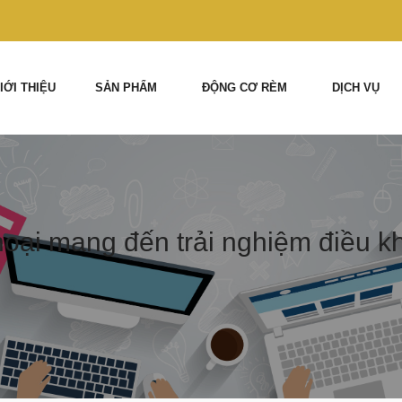
IỚI THIỆU
SẢN PHẨM
ĐỘNG CƠ RÈM
DỊCH VỤ
hoại mang đến trải nghiệm điều kh