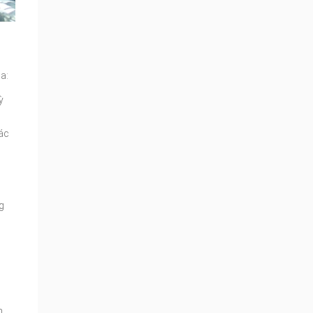
a:
ỳ
ác
g
h