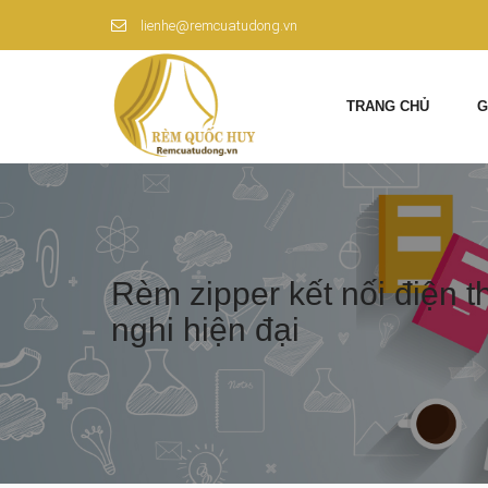
lienhe@remcuatudong.vn
TRANG CHỦ
G
Rèm zipper kết nối điện t
nghi hiện đại