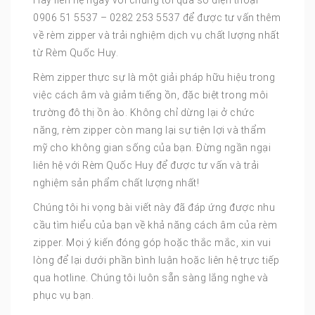
Hãy liên hệ ngay với chúng tôi qua số điện thoại
0906 51 5537 – 0282 253 5537 để được tư vấn thêm
về rèm zipper và trải nghiệm dịch vụ chất lượng nhất
từ Rèm Quốc Huy.
Rèm zipper thực sự là một giải pháp hữu hiệu trong
việc cách âm và giảm tiếng ồn, đặc biệt trong môi
trường đô thị ồn ào. Không chỉ dừng lại ở chức
năng, rèm zipper còn mang lại sự tiện lợi và thẩm
mỹ cho không gian sống của bạn. Đừng ngần ngại
liên hệ với Rèm Quốc Huy để được tư vấn và trải
nghiệm sản phẩm chất lượng nhất!
Chúng tôi hi vọng bài viết này đã đáp ứng được nhu
cầu tìm hiểu của bạn về khả năng cách âm của rèm
zipper. Mọi ý kiến đóng góp hoặc thắc mắc, xin vui
lòng để lại dưới phần bình luận hoặc liên hệ trực tiếp
qua hotline. Chúng tôi luôn sẵn sàng lắng nghe và
phục vụ bạn.