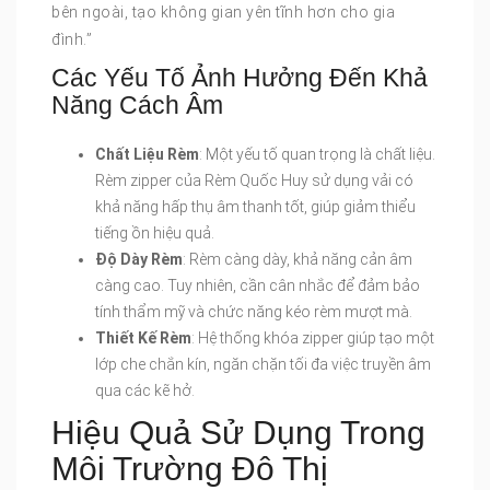
bên ngoài, tạo không gian yên tĩnh hơn cho gia
đình.”
Các Yếu Tố Ảnh Hưởng Đến Khả
Năng Cách Âm
Chất Liệu Rèm
: Một yếu tố quan trọng là chất liệu.
Rèm zipper của Rèm Quốc Huy sử dụng vải có
khả năng hấp thụ âm thanh tốt, giúp giảm thiểu
tiếng ồn hiệu quả.
Độ Dày Rèm
: Rèm càng dày, khả năng cản âm
càng cao. Tuy nhiên, cần cân nhắc để đảm bảo
tính thẩm mỹ và chức năng kéo rèm mượt mà.
Thiết Kế Rèm
: Hệ thống khóa zipper giúp tạo một
lớp che chắn kín, ngăn chặn tối đa việc truyền âm
qua các kẽ hở.
Hiệu Quả Sử Dụng Trong
Môi Trường Đô Thị