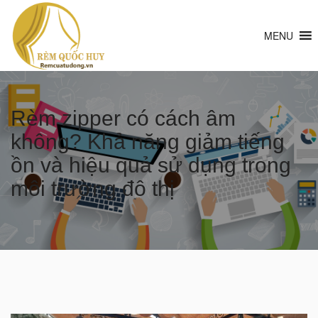
MENU
Rèm zipper có cách âm
không? Khả năng giảm tiếng
ồn và hiệu quả sử dụng trong
môi trường đô thị