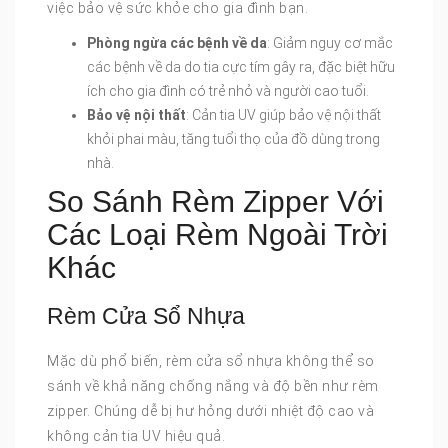
việc bảo vệ sức khỏe cho gia đình bạn.
Phòng ngừa các bệnh về da
: Giảm nguy cơ mắc
các bệnh về da do tia cực tím gây ra, đặc biệt hữu
ích cho gia đình có trẻ nhỏ và người cao tuổi.
Bảo vệ nội thất
: Cản tia UV giúp bảo vệ nội thất
khỏi phai màu, tăng tuổi thọ của đồ dùng trong
nhà.
So Sánh Rèm Zipper Với
Các Loại Rèm Ngoài Trời
Khác
Rèm Cửa Sổ Nhựa
Mặc dù phổ biến, rèm cửa sổ nhựa không thể so
sánh về khả năng chống nắng và độ bền như rèm
zipper. Chúng dễ bị hư hỏng dưới nhiệt độ cao và
không cản tia UV hiệu quả.