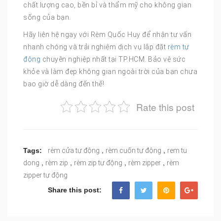
chất lượng cao, bền bỉ và thẩm mỹ cho không gian
sống của bạn.
Hãy liên hệ ngay với Rèm Quốc Huy để nhận tư vấn
nhanh chóng và trải nghiệm dịch vụ lắp đặt
rèm tự
động
chuyên nghiệp nhất tại TP.HCM. Bảo vệ sức
khỏe và làm đẹp không gian ngoài trời của bạn chưa
bao giờ dễ dàng đến thế!
Rate this post
,
,
Tags:
rèm cửa tự động
rèm cuốn tự động
rem tu
,
,
,
,
dong
rèm zip
rèm zip tự động
rèm zipper
rèm
zipper tự động
Share this post: