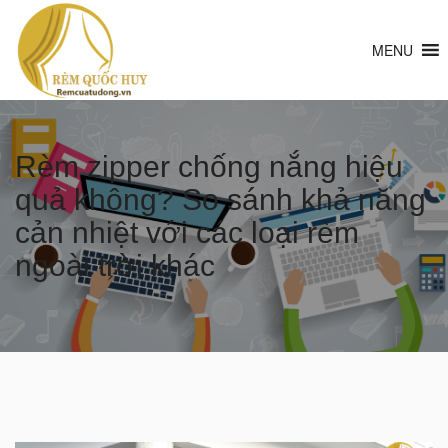
MENU
Rèm zipper chống nắng hiệu
quả không? So sánh khả năng
cản nhiệt với các loại rèm
ngoài trời khác