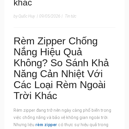
khác
by Quốc Huy
|
09/05/2026
|
Tin tức
Rèm Zipper Chống
Nắng Hiệu Quả
Không? So Sánh Khả
Năng Cản Nhiệt Với
Các Loại Rèm Ngoài
Trời Khác
Rèm zipper đang trở nên ngày càng phổ biến trong
việc chống nắng và bảo vệ không gian ngoài trời.
Nhưng liệu
rèm zipper
có thực sự hiệu quả trong