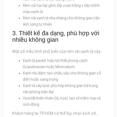
Rèm vải hai lớp gồm lớp voan trắng + lớp chính
màu xanh lá
Rèm vải xanh lá nhẹ nhàng cho không gian cần
ánh sáng tự nhiên
3. Thiết kế đa dạng, phù hợp với
nhiều không gian
Một số mẫu hình phổ biến của rèm vải xanh lá cây:
Xanh lá pastel: hợp nội thất phong cách
Scandinavian hoặc Minimalism
Xanh rêu đậm: tạo chiều sâu cho không gian cổ
điển hoặc sang trọng
Xanh lá cây tươi: phù hợp không gian trẻ trung,
văn phòng hiện đại
Họa tiết thiên nhiên (lá, hoa): tạo vẻ mềm mại và
sinh động
Khách hàng tại TP.HCM có thể tùy chọn kích cỡ,