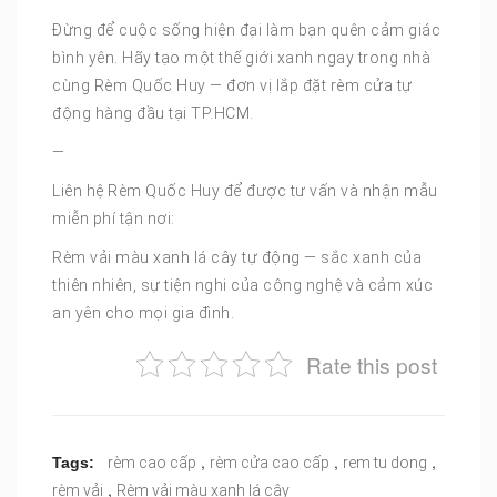
Đừng để cuộc sống hiện đại làm bạn quên cảm giác
bình yên. Hãy tạo một thế giới xanh ngay trong nhà
cùng Rèm Quốc Huy — đơn vị lắp đặt rèm cửa tự
động hàng đầu tại TP.HCM.
—
Liên hệ Rèm Quốc Huy để được tư vấn và nhận mẫu
miễn phí tận nơi:
Rèm vải màu xanh lá cây tự động — sắc xanh của
thiên nhiên, sự tiện nghi của công nghệ và cảm xúc
an yên cho mọi gia đình.
Rate this post
,
,
,
Tags:
rèm cao cấp
rèm cửa cao cấp
rem tu dong
,
rèm vải
Rèm vải màu xanh lá cây