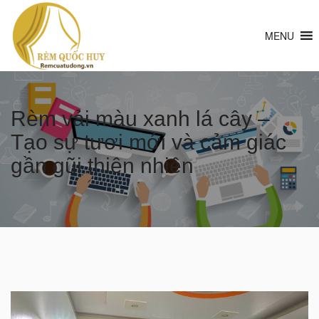
MENU
Rèm vải màu xanh lá cây –
Tạo sự tươi mới và cảm giác
gần gũi thiên nhiên