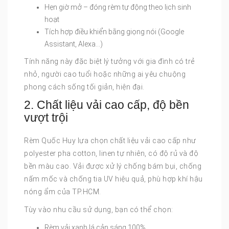
Hẹn giờ mở – đóng rèm tự động theo lịch sinh
hoạt
Tích hợp điều khiển bằng giọng nói (Google
Assistant, Alexa…)
Tính năng này đặc biệt lý tưởng với gia đình có trẻ
nhỏ, người cao tuổi hoặc những ai yêu chuộng
phong cách sống tối giản, hiện đại.
2. Chất liệu vải cao cấp, độ bền
vượt trội
Rèm Quốc Huy lựa chọn chất liệu vải cao cấp như
polyester pha cotton, linen tự nhiên, có độ rủ và độ
bền màu cao. Vải được xử lý chống bám bụi, chống
nấm mốc và chống tia UV hiệu quả, phù hợp khí hậu
nóng ẩm của TP.HCM.
Tùy vào nhu cầu sử dụng, bạn có thể chọn:
Rèm vải xanh lá cản sáng 100%