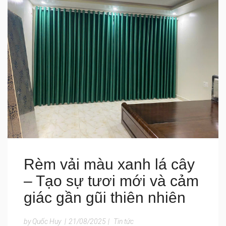
Rèm vải màu xanh lá cây
– Tạo sự tươi mới và cảm
giác gần gũi thiên nhiên
by Quốc Huy
|
21/08/2025
|
Tin tức