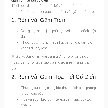
gian nội thất tân cổ điển
Tùy theo phong cách thiết kế và nhu cầu sử dụng,
bạn có thể lựa chọn các kiểu rèm vải gấm phù hợp:
1. Rèm Vải Gấm Trơn
Đơn giản, thanh lịch, phù hợp với phong cách hiện
đại.
Thường có những màu như: trắng ngà, xám tro,
xanh rêu, be, kem.
🎯 Gợi ý: Dùng rèm vải gấm trơn cho phòng ngủ
hoặc văn phòng để tạo cảm giác nhẹ nhàng, thư
giãn.
2. Rèm Vải Gấm Họa Tiết Cổ Điển
Thường sử dụng trong biệt thự, khách sạn, phòng
khách cao cấp.
Hoa văn uốn lượn, tinh tế, gợi cảm giác quý tộc
châu Âu.