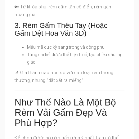
🔑 Từ khóa phụ: rèm gấm tân cổ điển, rèm gấm
hoàng gia
3. Rèm Gấm Thêu Tay (Hoặc
Gấm Dệt Hoa Văn 3D)
Mẫu mã cực kỳ sang trọng và công phu.
Từng chi tiết được thể hiện tỉ mỉ, tạo chiều sâu thị
giác.
📌 Giá thành cao hơn so với các loại rèm thông
thường, nhưng “đắt xắt ra miếng”.
Như Thế Nào Là Một Bộ
Rèm Vải Gấm Đẹp Và
Phù Hợp?
Để chọn được bộ rèm gấm ưng ý nhất, bạn có thể