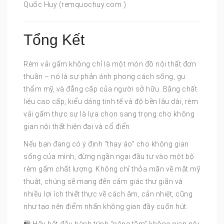
Quốc Huy (remquochuy.com )
Tổng Kết
Rèm vải gấm không chỉ là một món đồ nội thất đơn
thuần – nó là sự phản ánh phong cách sống, gu
thẩm mỹ, và đẳng cấp của người sở hữu. Bằng chất
liệu cao cấp, kiểu dáng tinh tế và độ bền lâu dài, rèm
vải gấm thực sự là lựa chọn sang trọng cho không
gian nội thất hiện đại và cổ điển.
Nếu bạn đang có ý định “thay áo” cho không gian
sống của mình, đừng ngần ngại đầu tư vào một bộ
rèm gấm chất lượng. Không chỉ thỏa mãn về mặt mỹ
thuật, chúng sẽ mang đến cảm giác thư giãn và
nhiều lợi ích thiết thực về cách âm, cản nhiệt, cũng
như tạo nên điểm nhấn không gian đầy cuốn hút.
🛍️ Hãy bắt đầu hành trình “nâng tầm” không gian nội