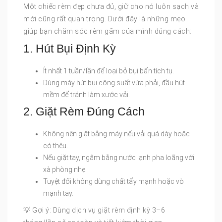
Một chiếc rèm đẹp chưa đủ, giữ cho nó luôn sạch và
mới cũng rất quan trọng. Dưới đây là những mẹo
giúp bạn chăm sóc rèm gấm của mình đúng cách:
1. Hút Bụi Định Kỳ
Ít nhất 1 tuần/lần để loại bỏ bụi bẩn tích tụ.
Dùng máy hút bụi công suất vừa phải, đầu hút
mềm để tránh làm xước vải.
2. Giặt Rèm Đúng Cách
Không nên giặt bằng máy nếu vải quá dày hoặc
có thêu.
Nếu giặt tay, ngâm bằng nước lạnh pha loãng với
xà phòng nhẹ.
Tuyệt đối không dùng chất tẩy mạnh hoặc vò
mạnh tay.
💡 Gợi ý: Dùng dịch vụ giặt rèm định kỳ 3–6