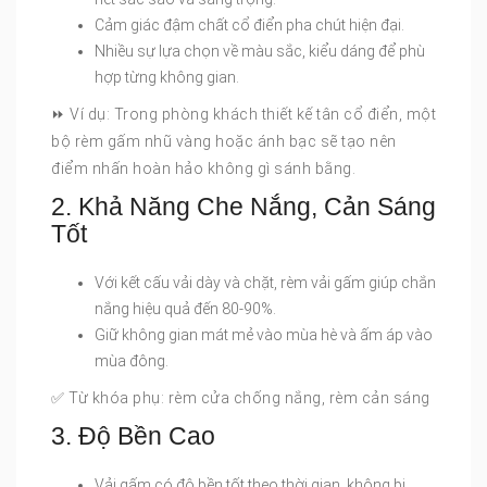
Cảm giác đậm chất cổ điển pha chút hiện đại.
Nhiều sự lựa chọn về màu sắc, kiểu dáng để phù
hợp từng không gian.
⏩ Ví dụ: Trong phòng khách thiết kế tân cổ điển, một
bộ rèm gấm nhũ vàng hoặc ánh bạc sẽ tạo nên
điểm nhấn hoàn hảo không gì sánh bằng.
2. Khả Năng Che Nắng, Cản Sáng
Tốt
Với kết cấu vải dày và chặt, rèm vải gấm giúp chắn
nắng hiệu quả đến 80-90%.
Giữ không gian mát mẻ vào mùa hè và ấm áp vào
mùa đông.
✅ Từ khóa phụ: rèm cửa chống nắng, rèm cản sáng
3. Độ Bền Cao
Vải gấm có độ bền tốt theo thời gian, không bị