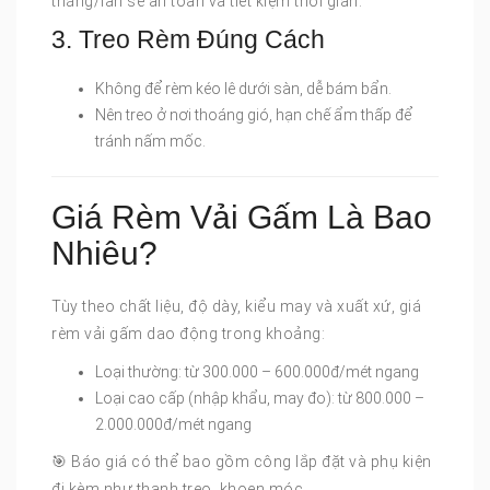
tháng/lần sẽ an toàn và tiết kiệm thời gian.
3. Treo Rèm Đúng Cách
Không để rèm kéo lê dưới sàn, dễ bám bẩn.
Nên treo ở nơi thoáng gió, hạn chế ẩm thấp để
tránh nấm mốc.
Giá Rèm Vải Gấm Là Bao
Nhiêu?
Tùy theo chất liệu, độ dày, kiểu may và xuất xứ, giá
rèm vải gấm dao động trong khoảng:
Loại thường: từ 300.000 – 600.000đ/mét ngang
Loại cao cấp (nhập khẩu, may đo): từ 800.000 –
2.000.000đ/mét ngang
🎯 Báo giá có thể bao gồm công lắp đặt và phụ kiện
đi kèm như thanh treo, khoen móc…