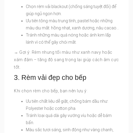
Chọn rèm vải blackout (chống sáng tuyệt đối) để
giúp ngủ ngon hơn.
Ưu tiên tông màu trung tính, pastel hoặc những
màu dịu mắt: hồng nhạt, xanh dương, nâu cacao…
Tránh những màu quá nóng hoặc ánh kim lấp
lánh vì có thể gây chói mắt.
→ Gợi ý: Rèm nhung tối màu như xanh navy hoặc
xám đậm – tăng độ sang trọng lại giúp cách âm cực
tốt.
3. Rèm vải đẹp cho bếp
Khi chọn rèm cho bếp, bạn nên lưu ý:
Ưu tiên chất liệu dễ giặt, chống bám dầu như:
Polyester hoặc cotton pha.
Tránh loại quá dài gây vướng víu hoặc dễ bám
bẩn.
Màu sắc tươi sáng, sinh động như vàng chanh,