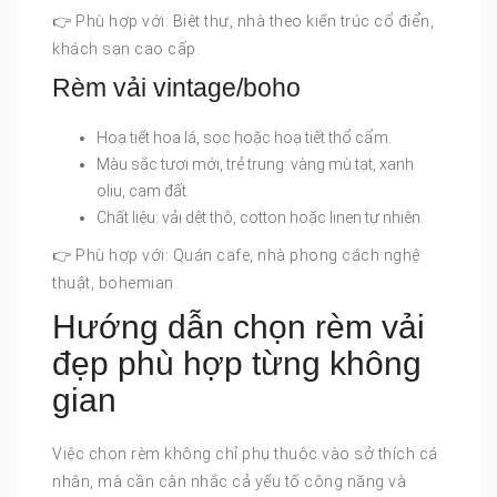
👉 Phù hợp với: Biệt thự, nhà theo kiến trúc cổ điển,
khách sạn cao cấp.
Rèm vải vintage/boho
Hoạ tiết hoa lá, sọc hoặc hoạ tiết thổ cẩm.
Màu sắc tươi mới, trẻ trung: vàng mù tạt, xanh
oliu, cam đất.
Chất liệu: vải dệt thô, cotton hoặc linen tự nhiên.
👉 Phù hợp với: Quán cafe, nhà phong cách nghệ
thuật, bohemian.
Hướng dẫn chọn rèm vải
đẹp phù hợp từng không
gian
Việc chọn rèm không chỉ phụ thuộc vào sở thích cá
nhân, mà cần cân nhắc cả yếu tố công năng và