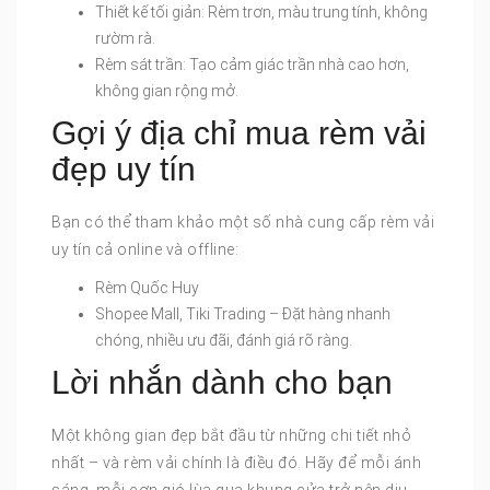
Thiết kế tối giản: Rèm trơn, màu trung tính, không
rườm rà.
Rèm sát trần: Tạo cảm giác trần nhà cao hơn,
không gian rộng mở.
Gợi ý địa chỉ mua rèm vải
đẹp uy tín
Bạn có thể tham khảo một số nhà cung cấp rèm vải
uy tín cả online và offline:
Rèm Quốc Huy
Shopee Mall, Tiki Trading – Đặt hàng nhanh
chóng, nhiều ưu đãi, đánh giá rõ ràng.
Lời nhắn dành cho bạn
Một không gian đẹp bắt đầu từ những chi tiết nhỏ
nhất – và rèm vải chính là điều đó. Hãy để mỗi ánh
sáng, mỗi cơn gió lùa qua khung cửa trở nên dịu