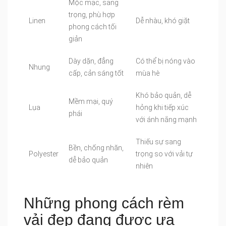
Mộc mạc, sang
trọng, phù hợp
Linen
Dễ nhàu, khó giặt
phong cách tối
giản
Dày dặn, đẳng
Có thể bị nóng vào
Nhung
cấp, cản sáng tốt
mùa hè
Khó bảo quản, dễ
Mềm mại, quý
Lụa
hỏng khi tiếp xúc
phái
với ánh nắng mạnh
Thiếu sự sang
Bền, chống nhăn,
Polyester
trọng so với vải tự
dễ bảo quản
nhiên
Những phong cách rèm
vải đẹp đang được ưa