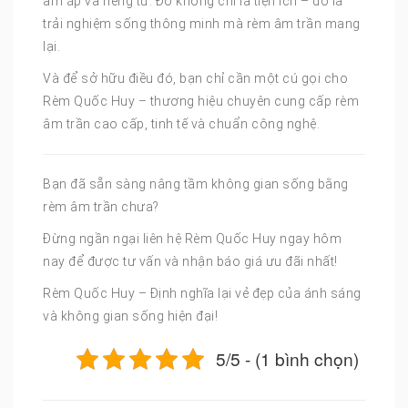
ấm áp và riêng tư. Đó không chỉ là tiện ích – đó là
trải nghiệm sống thông minh mà rèm âm trần mang
lại.
Và để sở hữu điều đó, bạn chỉ cần một cú gọi cho
Rèm Quốc Huy – thương hiệu chuyên cung cấp rèm
âm trần cao cấp, tinh tế và chuẩn công nghệ.
Bạn đã sẵn sàng nâng tầm không gian sống bằng
rèm âm trần chưa?
Đừng ngần ngại liên hệ Rèm Quốc Huy ngay hôm
nay để được tư vấn và nhận báo giá ưu đãi nhất!
Rèm Quốc Huy – Định nghĩa lại vẻ đẹp của ánh sáng
và không gian sống hiện đại!
5/5 - (1 bình chọn)