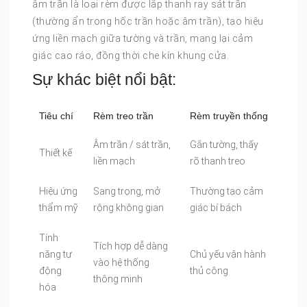
âm trần là loại rèm được lắp thanh ray sát trần
(thường ẩn trong hốc trần hoặc âm trần), tạo hiệu
ứng liền mạch giữa tường và trần, mang lại cảm
giác cao ráo, đồng thời che kín khung cửa.
Sự khác biệt nổi bật:
Tiêu chí
Rèm treo trần
Rèm truyền thống
Âm trần / sát trần,
Gắn tường, thấy
Thiết kế
liền mạch
rõ thanh treo
Hiệu ứng
Sang trọng, mở
Thường tạo cảm
thẩm mỹ
rộng không gian
giác bí bách
Tính
Tích hợp dễ dàng
năng tự
Chủ yếu vận hành
vào hệ thống
động
thủ công
thông minh
hóa