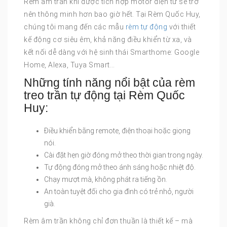
Rèm âm trần khi được tích hợp motor điện tử sẽ trở
nên thông minh hơn bao giờ hết. Tại Rèm Quốc Huy,
chúng tôi mang đến các mẫu
rèm tự động
với thiết
kế động cơ siêu êm, khả năng điều khiển từ xa, và
kết nối dễ dàng với hệ sinh thái Smarthome: Google
Home, Alexa, Tuya Smart…
Những tính năng nổi bật của rèm
treo trần tự động tại Rèm Quốc
Huy:
Điều khiển bằng remote, điện thoại hoặc giọng
nói.
Cài đặt hẹn giờ đóng mở theo thời gian trong ngày.
Tự động đóng mở theo ánh sáng hoặc nhiệt độ.
Chạy mượt mà, không phát ra tiếng ồn.
An toàn tuyệt đối cho gia đình có trẻ nhỏ, người
già.
Rèm âm trần không chỉ đơn thuần là thiết kế – mà