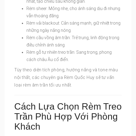
nhất, tạo chiều sâu không gian.
Rèm sheer: Mỏng nhẹ, cho ánh sáng dịu đi nhưng
vẫn thoáng đãng.
Rèm vải blackout: Cản sáng mạnh, giữ nhiệt trong
những ngày nắng nóng.
Rèm cầu vồng âm trần: Trẻ trung, linh động trong
điều chỉnh ánh sáng.
Rèm gỗ tự nhiên treo trần: Sang trọng, phong
cách châu Âu cổ điển.
Tùy theo diện tích phòng, hướng nắng và tone màu
nội thất, các chuyên gia Rèm Quốc Huy sẽ tư vấn
loại rèm âm trần tối ưu nhất.
Cách Lựa Chọn Rèm Treo
Trần Phù Hợp Với Phòng
Khách