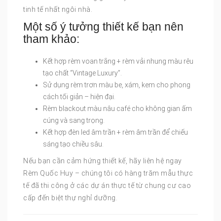
tinh tế nhất ngôi nhà.
Một số ý tưởng thiết kế bạn nên
tham khảo:
Kết hợp rèm voan trắng + rèm vải nhung màu rêu
tạo chất “Vintage Luxury”.
Sử dụng rèm trơn màu be, xám, kem cho phong
cách tối giản – hiện đại.
Rèm blackout màu nâu café cho không gian ấm
cúng và sang trọng.
Kết hợp đèn led âm trần + rèm âm trần để chiếu
sáng tạo chiều sâu.
Nếu bạn cần cảm hứng thiết kế, hãy liên hệ ngay
Rèm Quốc Huy – chúng tôi có hàng trăm mẫu thực
tế đã thi công ở các dự án thực tế từ chung cư cao
cấp đến biệt thự nghỉ dưỡng.