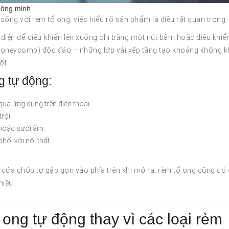
hông minh
sống với rèm tổ ong, việc hiểu rõ sản phẩm là điều rất quan trọng.
điện để điều khiển lên xuống chỉ bằng một nút bấm hoặc điều khiể
 (honeycomb) độc đáo – những lớp vải xếp tầng tạo khoảng không k
ốt.
g tự động:
ua ứng dụng trên điện thoại.
rội.
 hoặc sưởi ấm.
phối với nội thất.
 cửa chớp tự gập gọn vào phía trên khi mở ra, rèm tổ ong cũng có
hiều.
ong tự động thay vì các loại rèm