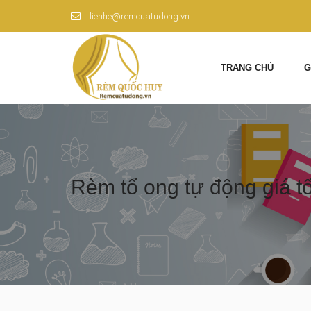
lienhe@remcuatudong.vn
TRANG CHỦ
G
Rèm tổ ong tự động giá tốt