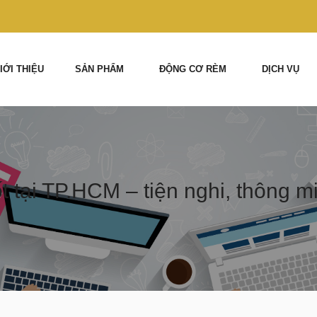
IỚI THIỆU
SẢN PHẨM
ĐỘNG CƠ RÈM
DỊCH VỤ
 tại TP.HCM – tiện nghi, thông mi