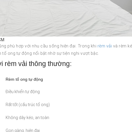
HCM
ũng phù hợp với nhu cầu sống hiện đại. Trong khi
rèm vải
và rèm k
m tổ ong tự động nổi bật nhờ sự tiện nghi vượt bậc.
i rèm vải thông thường:
Rèm tổ ong tự động
Điều khiển tự động
Rất tốt (cấu trúc tổ ong)
Không dây kéo, an toàn
Gọn gàng, hiện đại