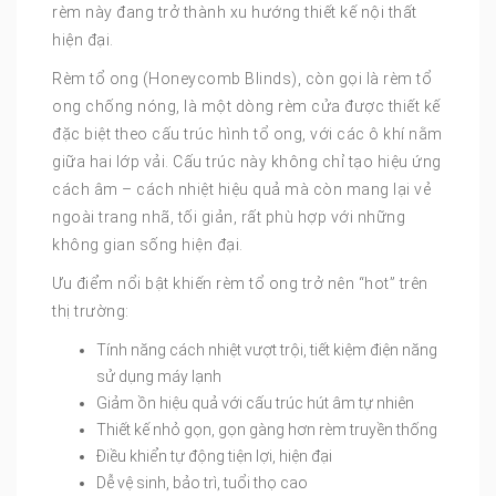
rèm này đang trở thành xu hướng thiết kế nội thất
hiện đại.
Rèm tổ ong (Honeycomb Blinds), còn gọi là rèm tổ
ong chống nóng, là một dòng rèm cửa được thiết kế
đặc biệt theo cấu trúc hình tổ ong, với các ô khí nằm
giữa hai lớp vải. Cấu trúc này không chỉ tạo hiệu ứng
cách âm – cách nhiệt hiệu quả mà còn mang lại vẻ
ngoài trang nhã, tối giản, rất phù hợp với những
không gian sống hiện đại.
Ưu điểm nổi bật khiến rèm tổ ong trở nên “hot” trên
thị trường:
Tính năng cách nhiệt vượt trội, tiết kiệm điện năng
sử dụng máy lạnh
Giảm ồn hiệu quả với cấu trúc hút âm tự nhiên
Thiết kế nhỏ gọn, gọn gàng hơn rèm truyền thống
Điều khiển tự động tiện lợi, hiện đại
Dễ vệ sinh, bảo trì, tuổi thọ cao