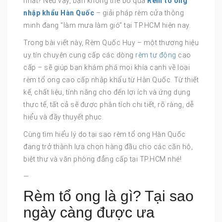
nhất? Nếu vậy, bạn không thể bỏ qua
Rèm tổ ong
nhập khẩu Hàn Quốc
– giải pháp rèm cửa thông
minh đang “làm mưa làm gió” tại TP.HCM hiện nay.
Trong bài viết này, Rèm Quốc Huy – một thương hiệu
uy tín chuyên cung cấp các dòng
rèm tự động
cao
cấp – sẽ giúp bạn khám phá mọi khía cạnh về loại
rèm tổ ong cao cấp nhập khẩu từ Hàn Quốc. Từ thiết
kế, chất liệu, tính năng cho đến lợi ích và ứng dụng
thực tế, tất cả sẽ được phân tích chi tiết, rõ ràng, dễ
hiểu và đầy thuyết phục.
Cùng tìm hiểu lý do tại sao rèm tổ ong Hàn Quốc
đang trở thành lựa chọn hàng đầu cho các căn hộ,
biệt thự và văn phòng đẳng cấp tại TP.HCM nhé!
—
Rèm tổ ong là gì? Tại sao
ngày càng được ưa