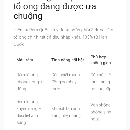
tổ ong đang được ưa
chuộng
Hiện tại Rèm Quốc Huy đang phân phối 3 dòng rèm
tổ ong chính, tất cả đều nhập khẩu 100% từ Hàn
Quốc:
Phù hợp
Mẫu rèm
Tính năng nổi bật
không gian
Rèm tổ ong
Cản nhiệt mạnh,
Căn hộ, biệt
chống nóng tự
động cơ chạy
thự, chung
động
mượt
cư cao cấp
Rèm tổ ong
Văn phòng,
xuyên sáng –
Khuếch tán ánh
phòng sinh
điều tiết ánh
sáng nhẹ nhàng
hoạt
sáng