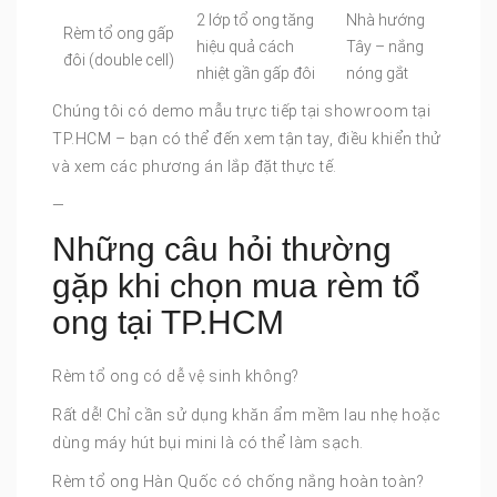
2 lớp tổ ong tăng
Nhà hướng
Rèm tổ ong gấp
hiệu quả cách
Tây – nắng
đôi (double cell)
nhiệt gần gấp đôi
nóng gắt
Chúng tôi có demo mẫu trực tiếp tại showroom tại
TP.HCM – bạn có thể đến xem tận tay, điều khiển thử
và xem các phương án lắp đặt thực tế.
—
Những câu hỏi thường
gặp khi chọn mua rèm tổ
ong tại TP.HCM
Rèm tổ ong có dễ vệ sinh không?
Rất dễ! Chỉ cần sử dụng khăn ẩm mềm lau nhẹ hoặc
dùng máy hút bụi mini là có thể làm sạch.
Rèm tổ ong Hàn Quốc có chống nắng hoàn toàn?