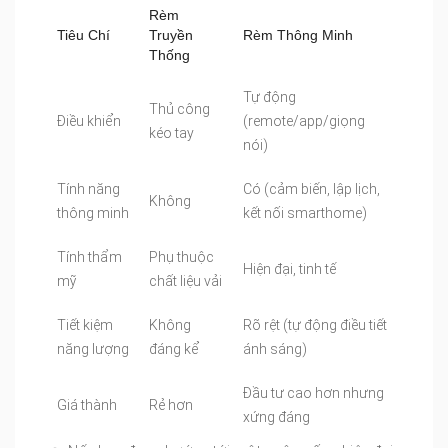
Rèm
Tiêu Chí
Truyền
Rèm Thông Minh
Thống
Tự động
Thủ công
Điều khiển
(remote/app/giọng
kéo tay
nói)
Tính năng
Có (cảm biến, lập lịch,
Không
thông minh
kết nối smarthome)
Tính thẩm
Phụ thuộc
Hiện đại, tinh tế
mỹ
chất liệu vải
Tiết kiệm
Không
Rõ rệt (tự động điều tiết
năng lượng
đáng kể
ánh sáng)
Đầu tư cao hơn nhưng
Giá thành
Rẻ hơn
xứng đáng