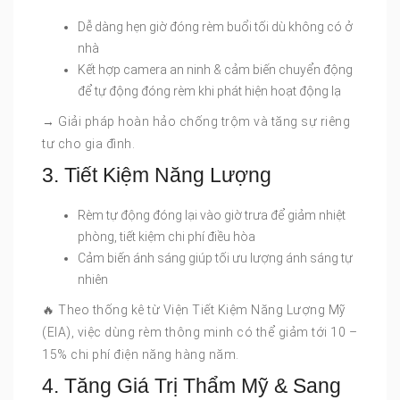
Dễ dàng hẹn giờ đóng rèm buổi tối dù không có ở
nhà
Kết hợp camera an ninh & cảm biến chuyển động
để tự động đóng rèm khi phát hiện hoạt động lạ
→ Giải pháp hoàn hảo chống trộm và tăng sự riêng
tư cho gia đình.
3. Tiết Kiệm Năng Lượng
Rèm tự động đóng lại vào giờ trưa để giảm nhiệt
phòng, tiết kiệm chi phí điều hòa
Cảm biến ánh sáng giúp tối ưu lượng ánh sáng tự
nhiên
🔥 Theo thống kê từ Viện Tiết Kiệm Năng Lượng Mỹ
(EIA), việc dùng rèm thông minh có thể giảm tới 10 –
15% chi phí điện năng hàng năm.
4. Tăng Giá Trị Thẩm Mỹ & Sang