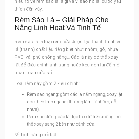
hiểu rõ về rèm sáo lá là gì và vì sao nó lại được yêu
thích đến vậy.
Rèm Sáo Lá – Giải Pháp Che
Nắng Linh Hoạt Và Tinh Tế
Rèm sáo lá là loại rèm cửa được tạo thành từ nhiều
lá (thanh) chất liệu riêng biệt như: nhôm, gỗ, nhựa
PVC, vải phủ chống nắng… Các lá này có thể xoay
lật để điều chỉnh ánh sáng hoặc kéo gọn lại để mở
hoàn toàn cửa sổ.
Loại rèm này gồm 2 kiểu chính:
Rèm sáo ngang: gồm các lá nằm ngang, xoay lật
dọc theo trục ngang (thường làm từ nhôm, gỗ,
nhựa).
Rèm sáo đứng: các lá dọc treo từ trên xuống, có
thể xoay sang 2 bên như cánh cửa.
💡 Tính năng nổi bật: