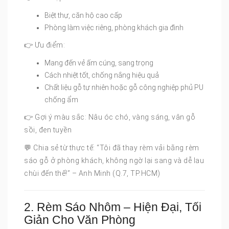
Biệt thự, căn hộ cao cấp
Phòng làm việc riêng, phòng khách gia đình
👉 Ưu điểm:
Mang đến vẻ ấm cúng, sang trọng
Cách nhiệt tốt, chống nắng hiệu quả
Chất liệu gỗ tự nhiên hoặc gỗ công nghiệp phủ PU
chống ẩm
👉 Gợi ý màu sắc: Nâu óc chó, vàng sáng, vân gỗ
sồi, đen tuyền
💬 Chia sẻ từ thực tế: “Tôi đã thay rèm vải bằng rèm
sáo gỗ ở phòng khách, không ngờ lại sang và dễ lau
chùi đến thế!” – Anh Minh (Q.7, TP.HCM)
2. Rèm Sáo Nhôm – Hiện Đại, Tối
Giản Cho Văn Phòng