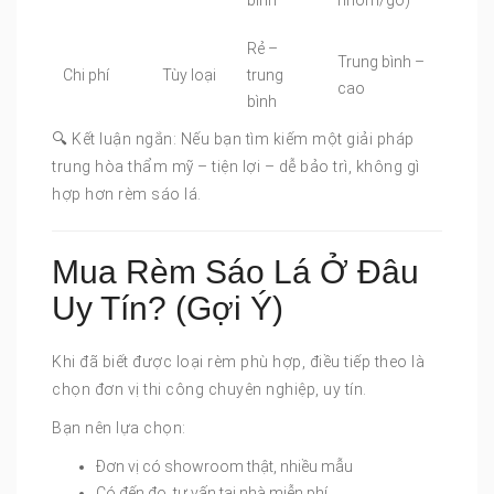
Rẻ –
Trung bình –
Chi phí
Tùy loại
trung
cao
bình
🔍 Kết luận ngắn: Nếu bạn tìm kiếm một giải pháp
trung hòa thẩm mỹ – tiện lợi – dễ bảo trì, không gì
hợp hơn rèm sáo lá.
Mua Rèm Sáo Lá Ở Đâu
Uy Tín? (Gợi Ý)
Khi đã biết được loại rèm phù hợp, điều tiếp theo là
chọn đơn vị thi công chuyên nghiệp, uy tín.
Bạn nên lựa chọn:
Đơn vị có showroom thật, nhiều mẫu
Có đến đo, tư vấn tại nhà miễn phí