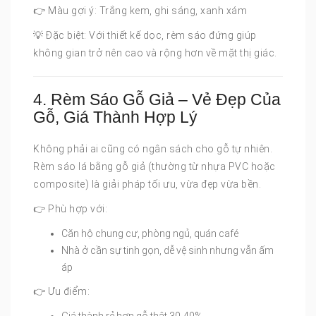
👉 Màu gợi ý: Trắng kem, ghi sáng, xanh xám
💡 Đặc biệt: Với thiết kế dọc, rèm sáo đứng giúp
không gian trở nên cao và rộng hơn về mặt thị giác.
4. Rèm Sáo Gỗ Giả – Vẻ Đẹp Của
Gỗ, Giá Thành Hợp Lý
Không phải ai cũng có ngân sách cho gỗ tự nhiên.
Rèm sáo lá bằng gỗ giả (thường từ nhựa PVC hoặc
composite) là giải pháp tối ưu, vừa đẹp vừa bền.
👉 Phù hợp với:
Căn hộ chung cư, phòng ngủ, quán café
Nhà ở cần sự tinh gọn, dễ vệ sinh nhưng vẫn ấm
áp
👉 Ưu điểm: