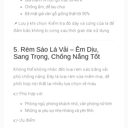
Giá thành rẻ hơn gỗ thật 30-40%
Chống ẩm, dễ lau chùi
Bề mặt giả vân gỗ giống thật tới 90%
📌 Lưu ý khi chọn: Kiểm tra độ dày và cứng của lá để
đảm bảo không bị cong sau thời gian dài sử dụng.
5. Rèm Sáo Lá Vải – Êm Dịu,
Sang Trọng, Chống Nắng Tốt
Không thể không nhắc đến loại rèm sáo bằng vải
phủ chống nắng. Đây là loại rèm vừa mềm mại, dễ
phối hợp nội thất lại nhiều lựa chọn về màu.
👉 Phù hợp với:
Phòng ngủ, phòng khách nhỏ, văn phòng nữ tính
Những ai yêu sự nhẹ nhàng và yên tĩnh
👉 Ưu điểm: