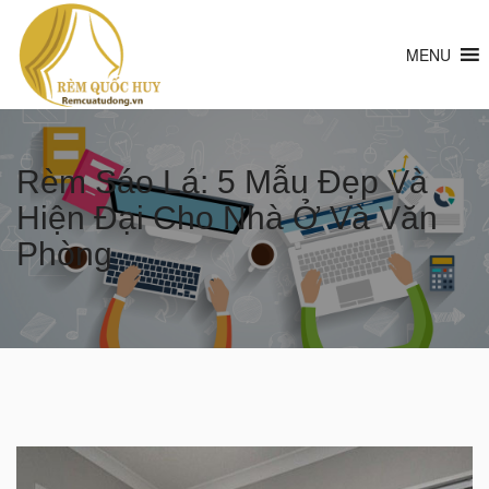
MENU
Rèm Sáo Lá: 5 Mẫu Đẹp Và
Hiện Đại Cho Nhà Ở Và Văn
Phòng