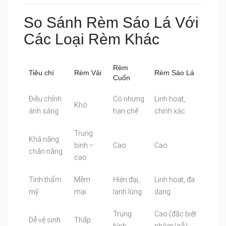
So Sánh Rèm Sáo Lá Với
Các Loại Rèm Khác
Rèm
Tiêu chí
Rèm Vải
Rèm Sáo Lá
Cuốn
Điều chỉnh
Có nhưng
Linh hoạt,
Khó
ánh sáng
hạn chế
chính xác
Trung
Khả năng
bình –
Cao
Cao
chắn nắng
cao
Tính thẩm
Mềm
Hiện đại,
Linh hoạt, đa
mỹ
mại
lạnh lùng
dạng
Trung
Cao (đặc biệt
Dễ vệ sinh
Thấp
bình
nhôm/gỗ)