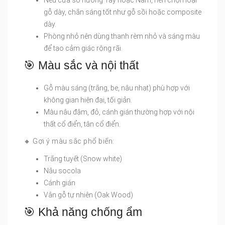
Nếu cửa sổ hướng Tây hoặc Nam, nên chọn loại
gỗ dày, chắn sáng tốt như gỗ sồi hoặc composite
dày.
Phòng nhỏ nên dùng thanh rèm nhỏ và sáng màu
để tạo cảm giác rộng rãi.
🎯 Màu sắc và nội thất
Gỗ màu sáng (trắng, be, nâu nhạt) phù hợp với
không gian hiện đại, tối giản.
Màu nâu đậm, đỏ, cánh gián thường hợp với nội
thất cổ điển, tân cổ điển.
🔸 Gợi ý màu sắc phổ biến:
Trắng tuyết (Snow white)
Nâu socola
Cánh gián
Vân gỗ tự nhiên (Oak Wood)
🎯 Khả năng chống ẩm