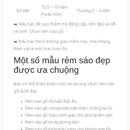
Từ 5 – 10 năm
Độ bền
Thường 2 – 5 năm
(hoặc hơn)
➡️ Nếu bạn đề cao thẩm mỹ đẳng cấp, bền đẹp và dễ
vệ sinh: Chọn rèm sáo gỗ.
➡️ Nếu bạn thích không gian mềm mại, nhẹ nhàng:
Rèm vải là một lựa chọn ổn.
Một số mẫu rèm sáo đẹp
được ưa chuộng
Bạn có thể tham khảo một vài phong cách rèm sáo
gỗ dưới đây:
Rèm sáo gỗ sồi kiểu Bắc Âu
Rèm sáo gỗ composite mặt nhám chống tia UV
Rèm sáo gỗ màu cánh gián cho phòng làm việc
Rèm sáo gỗ tre ép phòng tắm
Rèm sáo gỗ tone màu sáng cho không gian tối