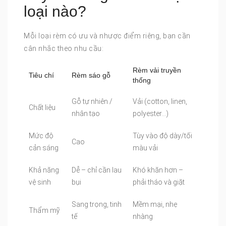
loại nào?
Mỗi loại rèm có ưu và nhược điểm riêng, bạn cần
cân nhắc theo nhu cầu:
Rèm vải truyền
Tiêu chí
Rèm sáo gỗ
thống
Gỗ tự nhiên /
Vải (cotton, linen,
Chất liệu
nhân tạo
polyester…)
Mức độ
Tùy vào độ dày/tối
Cao
cản sáng
màu vải
Khả năng
Dễ – chỉ cần lau
Khó khăn hơn –
vệ sinh
bụi
phải tháo và giặt
Sang trọng, tinh
Mềm mại, nhẹ
Thẩm mỹ
tế
nhàng