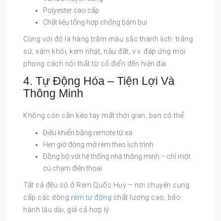
Polyester cao cấp
Chất liệu tổng hợp chống bám bụi
Cùng với đó là hàng trăm màu sắc thanh lịch: trắng
sứ, xám khói, kem nhạt, nâu đất, v.v. đáp ứng mọi
phong cách nội thất từ cổ điển đến hiện đại.
4. Tự Động Hóa – Tiện Lợi Và
Thông Minh
Không còn cần kéo tay mất thời gian, bạn có thể:
Điều khiển bằng remote từ xa
Hẹn giờ đóng mở rèm theo lịch trình
Đồng bộ với hệ thống nhà thông minh – chỉ một
cú chạm điện thoại
Tất cả đều có ở Rèm Quốc Huy – nơi chuyên cung
cấp các dòng
rèm tự động
chất lượng cao, bảo
hành lâu dài, giá cả hợp lý.