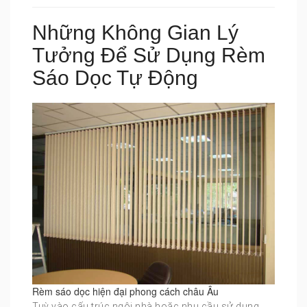
Những Không Gian Lý
Tưởng Để Sử Dụng Rèm
Sáo Dọc Tự Động
Rèm sáo dọc hiện đại phong cách châu Âu
Tuỳ vào cấu trúc ngôi nhà hoặc nhu cầu sử dụng,