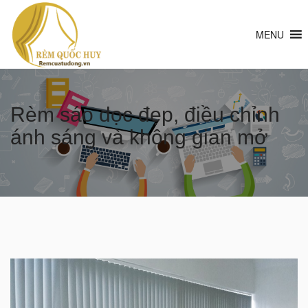
MENU
Rèm sáo dọc đẹp, điều chỉnh
ánh sáng và không gian mở