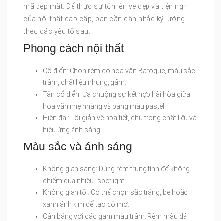
mã đẹp mắt. Để thực sự tôn lên vẻ đẹp và tiện nghi
của nội thất cao cấp, bạn cần cân nhắc kỹ lưỡng
theo các yếu tố sau:
Phong cách nội thất
Cổ điển: Chọn rèm có hoa văn Baroque, màu sắc
trầm, chất liệu nhung, gấm.
Tân cổ điển: Ưa chuộng sự kết hợp hài hòa giữa
hoa văn nhẹ nhàng và bảng màu pastel.
Hiện đại: Tối giản về họa tiết, chú trọng chất liệu và
hiệu ứng ánh sáng.
Màu sắc và ánh sáng
Không gian sáng: Dùng rèm trung tính để không
chiếm quá nhiều “spotlight”.
Không gian tối: Có thể chọn sắc trắng, be hoặc
xanh ánh kim để tạo độ mở.
Cân bằng với các gam màu trầm: Rèm màu đá