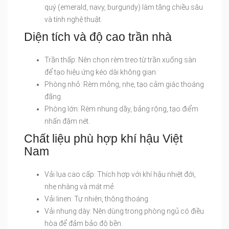
quý (emerald, navy, burgundy) làm tăng chiều sâu
và tính nghệ thuật.
Diện tích và độ cao trần nhà
Trần thấp: Nên chọn rèm treo từ trần xuống sàn
để tạo hiệu ứng kéo dài không gian.
Phòng nhỏ: Rèm mỏng, nhẹ, tạo cảm giác thoáng
đãng.
Phòng lớn: Rèm nhung dầy, bảng rộng, tạo điểm
nhấn đậm nét.
Chất liệu phù hợp khí hậu Việt
Nam
Vải lụa cao cấp: Thích hợp với khí hậu nhiệt đới,
nhẹ nhàng và mát mẻ.
Vải linen: Tự nhiên, thông thoáng.
Vải nhung dày: Nên dùng trong phòng ngủ có điều
hòa để đảm bảo độ bền.