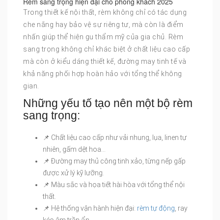
Rèm sang trọng hiện đại cho phòng khách 2025
Trong thiết kế nội thất, rèm không chỉ có tác dụng
che nắng hay bảo vệ sự riêng tư, mà còn là điểm
nhấn giúp thể hiện gu thẩm mỹ của gia chủ. Rèm
sang trọng không chỉ khác biệt ở chất liệu cao cấp
mà còn ở kiểu dáng thiết kế, đường may tinh tế và
khả năng phối hợp hoàn hảo với tổng thể không
gian.
Những yếu tố tạo nên một bộ rèm
sang trọng:
📌 Chất liệu cao cấp như vải nhung, lụa, linen tự
nhiên, gấm dệt hoa…
📌 Đường may thủ công tinh xảo, từng nếp gấp
được xử lý kỹ lưỡng.
📌 Màu sắc và họa tiết hài hòa với tổng thể nội
thất.
📌 Hệ thống vận hành hiện đại:
rèm tự động
, ray