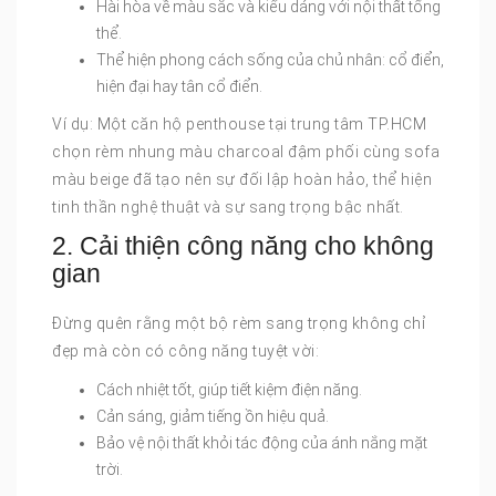
Hài hòa về màu sắc và kiểu dáng với nội thất tổng
thể.
Thể hiện phong cách sống của chủ nhân: cổ điển,
hiện đại hay tân cổ điển.
Ví dụ: Một căn hộ penthouse tại trung tâm TP.HCM
chọn rèm nhung màu charcoal đậm phối cùng sofa
màu beige đã tạo nên sự đối lập hoàn hảo, thể hiện
tinh thần nghệ thuật và sự sang trọng bậc nhất.
2. Cải thiện công năng cho không
gian
Đừng quên rằng một bộ rèm sang trọng không chỉ
đẹp mà còn có công năng tuyệt vời:
Cách nhiệt tốt, giúp tiết kiệm điện năng.
Cản sáng, giảm tiếng ồn hiệu quả.
Bảo vệ nội thất khỏi tác động của ánh nắng mặt
trời.