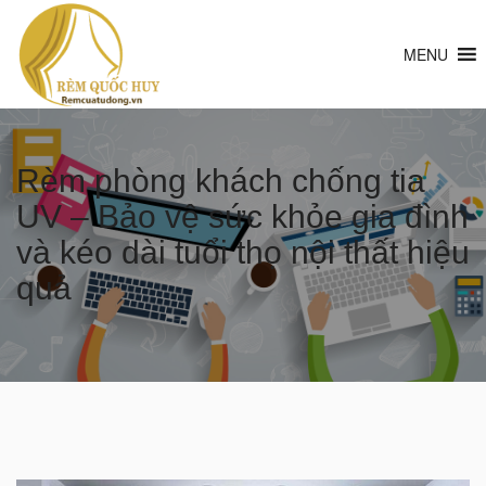
MENU
Rèm phòng khách chống tia
UV – Bảo vệ sức khỏe gia đình
và kéo dài tuổi thọ nội thất hiệu
quả