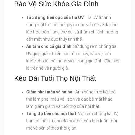
Bảo Vệ Sức Khỏe Gia Đình
Tác động tiêu cực của tia UV
: Tia UV từ ánh
sáng mặt trời có thể gây ra các vấn đề về da như
lão hóa sớm, ung thư da, và thậm chí ảnh hưởng
đến mắt như đục thủy tinh thể.
An tâm cho cả gia đình
: Sử dụng rèm chống tia
UV giúp giảm thiểu các rủi ro này, bảo vệ sức
khỏe cho tất cả thành viên trong gia đình, đặc biệt
là trẻ nhỏ và người già.
Kéo Dài Tuổi Thọ Nội Thất
Giảm phai màu và hư hại
: Ánh nắng trực tiếp có
thể làm phai màu vải, sơn và các bề mặt khác,
làm giảm giá trị và tuổi thọ của nội thất.
Tăng độ bền cho nội thất
: Với rèm chống tia UV,
bạn có thể giữ cho đồ nội thất của bạn luôn mới
mẻ và bền bỉ theo thời gian.