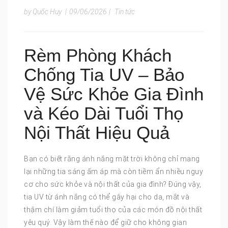
by Quốc Huy
|
09/06/2026
|
Tin tức
Rèm Phòng Khách
Chống Tia UV – Bảo
Vệ Sức Khỏe Gia Đình
và Kéo Dài Tuổi Thọ
Nội Thất Hiệu Quả
Bạn có biết rằng ánh nắng mặt trời không chỉ mang
lại những tia sáng ấm áp mà còn tiềm ẩn nhiều nguy
cơ cho sức khỏe và nội thất của gia đình? Đúng vậy,
tia UV từ ánh nắng có thể gây hại cho da, mắt và
thậm chí làm giảm tuổi thọ của các món đồ nội thất
yêu quý. Vậy làm thế nào để giữ cho không gian