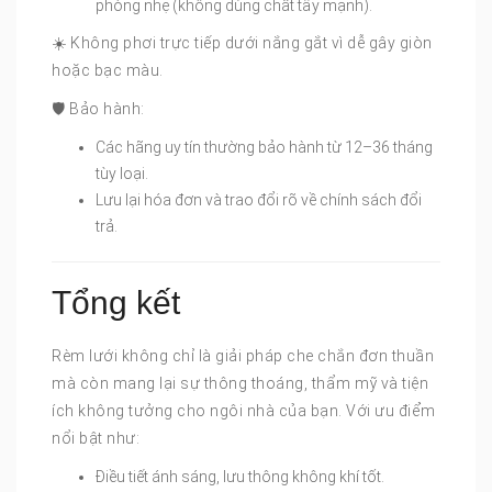
phòng nhẹ (không dùng chất tẩy mạnh).
☀️ Không phơi trực tiếp dưới nắng gắt vì dễ gây giòn
hoặc bạc màu.
🛡 Bảo hành:
Các hãng uy tín thường bảo hành từ 12–36 tháng
tùy loại.
Lưu lại hóa đơn và trao đổi rõ về chính sách đổi
trả.
Tổng kết
Rèm lưới không chỉ là giải pháp che chắn đơn thuần
mà còn mang lại sự thông thoáng, thẩm mỹ và tiện
ích không tưởng cho ngôi nhà của bạn. Với ưu điểm
nổi bật như:
Điều tiết ánh sáng, lưu thông không khí tốt.