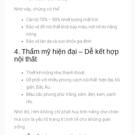
Nhờ vậy, chúng có thể:
Cản từ 70% – 90% nhiệt lượng mặt trời.
Bảo vệ đồ nội thất khỏi bay màu, nứt nẻ do nắng
nóng.
Bảo vệ làn da và sức khỏe gia đình.
4. Thẩm mỹ hiện đại – Dễ kết hợp
nội thất
Thiết kế mỏng nhẹ, thanh thoát.
Dễ phối với nhiều phong cách nội thất: hiện đại, tối
giản, Bắc Âu.
Màu sắc phong phú: trắng, xám, đen, kem, xanh
rêu…
Nhờ đó, rèm không chỉ phát huy tính năng che chắn
mà còn là yếu tố trang trí tinh tế cho không gian
sống.