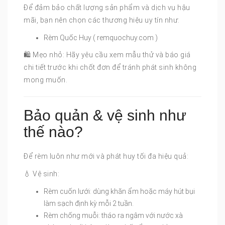
Để đảm bảo chất lượng sản phẩm và dịch vụ hậu
mãi, bạn nên chọn các thương hiệu uy tín như:
Rèm Quốc Huy ( remquochuy.com )
🛍 Mẹo nhỏ: Hãy yêu cầu xem mẫu thử và báo giá
chi tiết trước khi chốt đơn để tránh phát sinh không
mong muốn.
Bảo quản & vệ sinh như
thế nào?
Để rèm luôn như mới và phát huy tối đa hiệu quả:
💧 Vệ sinh:
Rèm cuốn lưới: dùng khăn ẩm hoặc máy hút bụi
làm sạch định kỳ mỗi 2 tuần.
Rèm chống muỗi: tháo ra ngâm với nước xà