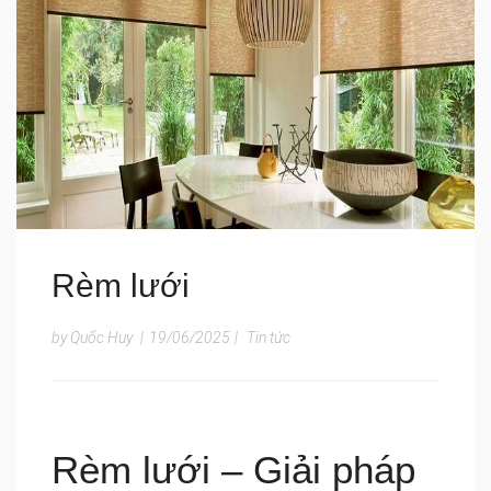
Rèm lưới
by Quốc Huy
|
19/06/2025
|
Tin tức
Rèm lưới – Giải pháp