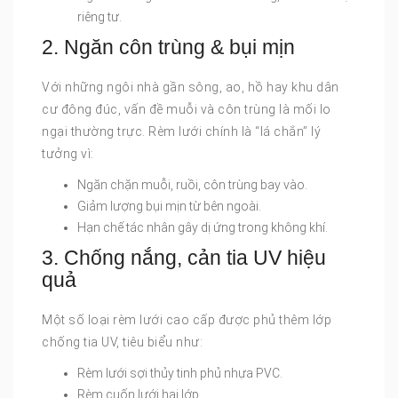
riêng tư.
2. Ngăn côn trùng & bụi mịn
Với những ngôi nhà gần sông, ao, hồ hay khu dân
cư đông đúc, vấn đề muỗi và côn trùng là mối lo
ngại thường trực. Rèm lưới chính là “lá chắn” lý
tưởng vì:
Ngăn chặn muỗi, ruồi, côn trùng bay vào.
Giảm lượng bụi mịn từ bên ngoài.
Hạn chế tác nhân gây dị ứng trong không khí.
3. Chống nắng, cản tia UV hiệu
quả
Một số loại rèm lưới cao cấp được phủ thêm lớp
chống tia UV, tiêu biểu như:
Rèm lưới sợi thủy tinh phủ nhựa PVC.
Rèm cuốn lưới hai lớp.