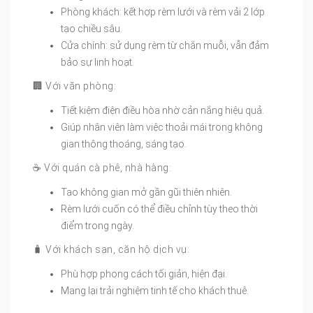
Phòng khách: kết hợp rèm lưới và rèm vải 2 lớp
tạo chiều sâu.
Cửa chính: sử dụng rèm từ chắn muỗi, vẫn đảm
bảo sự linh hoạt.
🏢 Với văn phòng:
Tiết kiệm điện điều hòa nhờ cản nắng hiệu quả.
Giúp nhân viên làm việc thoải mái trong không
gian thông thoáng, sáng tạo.
☕️ Với quán cà phê, nhà hàng:
Tạo không gian mở gần gũi thiên nhiên.
Rèm lưới cuốn có thể điều chỉnh tùy theo thời
điểm trong ngày.
🧳 Với khách sạn, căn hộ dịch vụ:
Phù hợp phong cách tối giản, hiện đại.
Mang lại trải nghiệm tinh tế cho khách thuê.