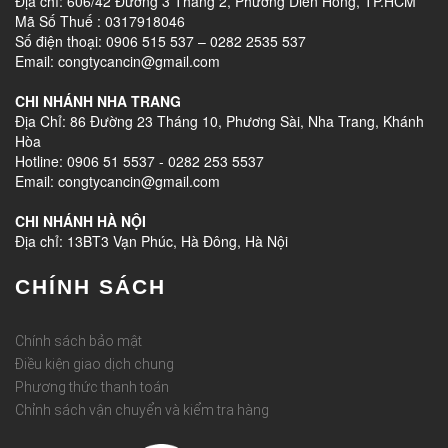
Địa chỉ: 606/42 Đường 3 Tháng 2, Phường Diên Hồng, TP.HCM
Mã Số Thuế : 0317918046
Số điện thoại: 0906 515 537 – 0282 2535 537
Email: congtycancin@gmail.com
CHI NHÁNH NHA TRANG
Địa Chỉ: 86 Đường 23 Tháng 10, Phương Sài, Nha Trang, Khánh
Hòa
Hotline: 0906 51 5537 - 0282 253 5537
Email: congtycancin@gmail.com
CHI NHÁNH HÀ NỘI
Địa chỉ: 13BT3 Vạn Phúc, Hà Đông, Hà Nội
CHÍNH SÁCH
Chính sách bảo mật
Điều kiện giao dịch chung
Phương thức thanh toán
Chỉnh sách vận chuyển và kiểm tra hàng