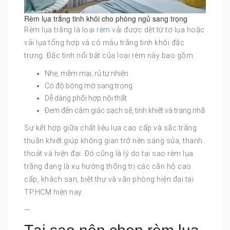
Rèm lụa trắng tinh khôi cho phòng ngủ sang trọng
Rèm lụa trắng là loại
rèm vải
được dệt từ tơ lụa hoặc
vải lụa tổng hợp và có màu trắng tinh khôi đặc
trưng. Đặc tính nổi bật của loại rèm này bao gồm:
Nhẹ, mềm mại, rủ tự nhiên
Có độ bóng mờ sang trọng
Dễ dàng phối hợp nội thất
Đem đến cảm giác sạch sẽ, tinh khiết và trang nhã
Sự kết hợp giữa chất liệu lụa cao cấp và sắc trắng
thuần khiết giúp không gian trở nên sáng sủa, thanh
thoát và hiện đại. Đó cũng là lý do tại sao rèm lụa
trắng đang là xu hướng thống trị các căn hộ cao
cấp, khách sạn, biệt thự và văn phòng hiện đại tại
TP.HCM hiện nay.
—