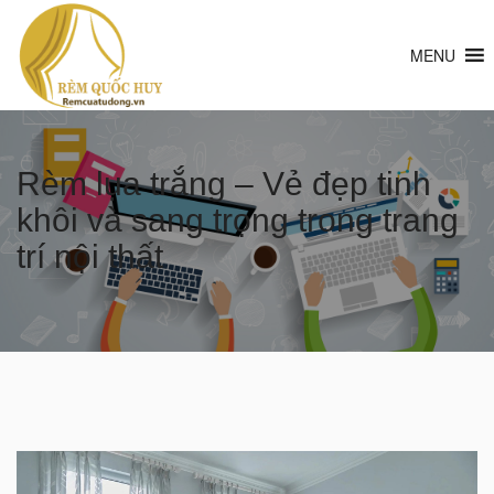
MENU
Rèm lụa trắng – Vẻ đẹp tinh
khôi và sang trọng trong trang
trí nội thất