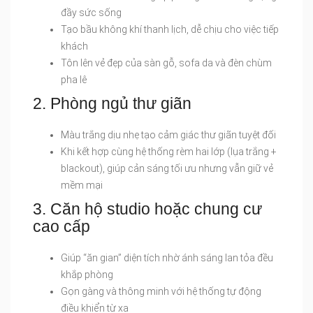
đầy sức sống
Tạo bầu không khí thanh lịch, dễ chịu cho việc tiếp
khách
Tôn lên vẻ đẹp của sàn gỗ, sofa da và đèn chùm
pha lê
2. Phòng ngủ thư giãn
Màu trắng dịu nhẹ tạo cảm giác thư giãn tuyệt đối
Khi kết hợp cùng hệ thống rèm hai lớp (lụa trắng +
blackout), giúp cản sáng tối ưu nhưng vẫn giữ vẻ
mềm mại
3. Căn hộ studio hoặc chung cư
cao cấp
Giúp “ăn gian” diện tích nhờ ánh sáng lan tỏa đều
khắp phòng
Gọn gàng và thông minh với hệ thống tự động
điều khiển từ xa