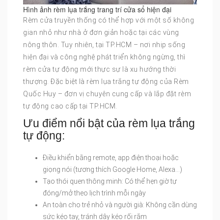
Hình ảnh rèm lụa trắng trang trí cửa sổ hiện đại
Rèm cửa truyền thống có thể hợp với một số không
gian nhỏ như nhà ở đơn giản hoặc tại các vùng
nông thôn. Tuy nhiên, tại TP.HCM – nơi nhịp sống
hiện đại và công nghệ phát triển không ngừng, thì
rèm cửa tự động mới thực sự là xu hướng thời
thượng. Đặc biệt là rèm lụa trắng tự động của Rèm
Quốc Huy – đơn vị chuyên cung cấp và lắp đặt rèm
tự động cao cấp tại TP.HCM.
Ưu điểm nổi bật của rèm lụa trắng
tự động:
Điều khiển bằng remote, app điện thoại hoặc
giọng nói (tương thích Google Home, Alexa…)
Tạo thói quen thông minh: Có thể hẹn giờ tự
đóng/mở theo lịch trình mỗi ngày
An toàn cho trẻ nhỏ và người già: Không cần dùng
sức kéo tay, tránh dây kéo rối rắm