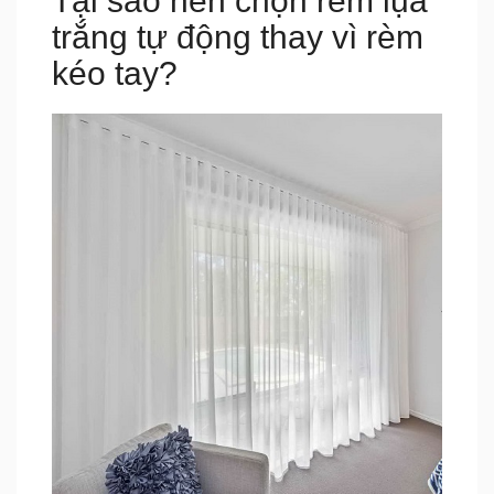
Tại sao nên chọn rèm lụa
trắng tự động thay vì rèm
kéo tay?