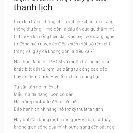
thanh lịch
Rèm lụa trắng không chỉ là vật che chắn ánh sáng
thông thường – mà còn là dấu ấn của gu thẩm mỹ
tinh tế và lối sống hiện đại. Đặc biệt, với công nghệ
tự động hiện nay, việc điều khiển một bộ rèm chỉ
trong vài giây đã không còn là điều xa xỉ.
Nếu bạn đang ở TP.HCM và muốn trải nghiệm sự
khác biệt đến từ rèm lụa trắng tự động cao cấp –
hãy để Rèm Quốc Huy đồng hành cùng bạn.
Tư vấn tận nơi miễn phí
Mẫu mã đa dạng, luôn có sẵn
Hệ thống motor tự động tiên tiến
Bảo hành chính hãng, hỗ trợ kỹ thuật tận tình
Hãy bắt đầu bằng một cuộc gọi – và bạn sẽ thấy
không gian sống của mình bừng sáng đến bất ngờ.