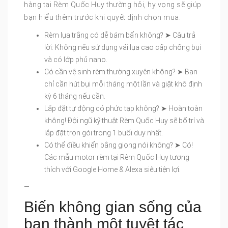
hàng tại Rèm Quốc Huy thường hỏi, hy vọng sẽ giúp
bạn hiểu thêm trước khi quyết định chọn mua.
Rèm lụa trắng có dễ bám bẩn không? ➤ Câu trả
lời: Không nếu sử dụng vải lụa cao cấp chống bụi
và có lớp phủ nano.
Có cần vệ sinh rèm thường xuyên không? ➤ Bạn
chỉ cần hút bụi mỗi tháng một lần và giặt khô định
kỳ 6 tháng nếu cần.
Lắp đặt tự động có phức tạp không? ➤ Hoàn toàn
không! Đội ngũ kỹ thuật Rèm Quốc Huy sẽ bố trí và
lắp đặt trọn gói trong 1 buổi duy nhất.
Có thể điều khiển bằng giọng nói không? ➤ Có!
Các mẫu motor rèm tại Rèm Quốc Huy tương
thích với Google Home & Alexa siêu tiện lợi.
—
Biến không gian sống của
bạn thành một tuyệt tác