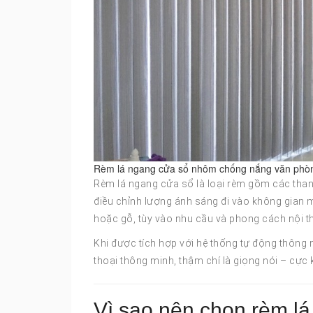
Rèm lá ngang cửa sổ nhôm chống nắng văn phò
Rèm lá ngang cửa sổ là loại rèm gồm các than
điều chỉnh lượng ánh sáng đi vào không gian 
hoặc gỗ, tùy vào nhu cầu và phong cách nội th
Khi được tích hợp với hệ thống tự động thông
thoại thông minh, thậm chí là giọng nói – cực kỳ
Vì sao nên chọn rèm l