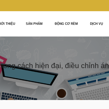
IỚI THIỆU
SẢN PHẨM
ĐỘNG CƠ RÈM
DỊCH VỤ
ong cách hiện đại, điều chỉnh án