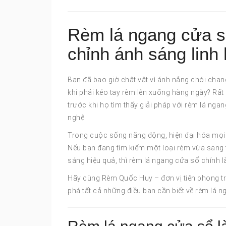
Rèm lá ngang cửa sổ
chỉnh ánh sáng linh 
Bạn đã bao giờ chật vật vì ánh nắng chói chan
khi phải kéo tay rèm lên xuống hàng ngày? Rấ
trước khi họ tìm thấy giải pháp với rèm lá n
nghệ.
Trong cuộc sống năng động, hiện đại hóa mọi 
Nếu bạn đang tìm kiếm một loại rèm vừa sang t
sáng hiệu quả, thì rèm lá ngang cửa sổ chính 
Hãy cùng Rèm Quốc Huy – đơn vị tiên phong tr
phá tất cả những điều bạn cần biết về rèm lá n