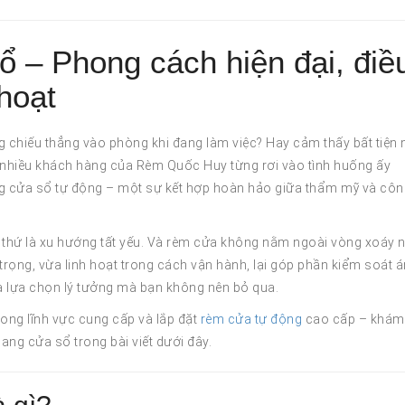
 – Phong cách hiện đại, điề
hoạt
g chiếu thẳng vào phòng khi đang làm việc? Hay cảm thấy bất tiện
t nhiều khách hàng của Rèm Quốc Huy từng rơi vào tình huống ấy
gang cửa sổ tự động – một sự kết hợp hoàn hảo giữa thẩm mỹ và cô
thứ là xu hướng tất yếu. Và rèm cửa không nằm ngoài vòng xoáy n
rọng, vừa linh hoạt trong cách vận hành, lại góp phần kiểm soát 
là lựa chọn lý tưởng mà bạn không nên bỏ qua.
ong lĩnh vực cung cấp và lắp đặt
rèm cửa tự động
cao cấp – khám
gang cửa sổ trong bài viết dưới đây.