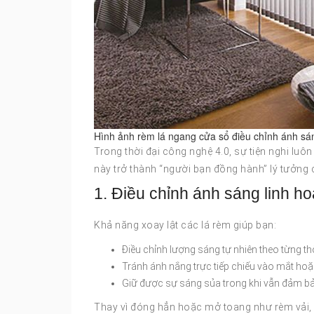
Hình ảnh rèm lá ngang cửa sổ điều chỉnh ánh sán
Trong thời đại công nghệ 4.0, sự tiện nghi luôn
này trở thành “người bạn đồng hành” lý tưởng 
1. Điều chỉnh ánh sáng linh ho
Khả năng xoay lật các lá rèm giúp bạn:
Điều chỉnh lượng sáng tự nhiên theo từng th
Tránh ánh nắng trực tiếp chiếu vào mắt ho
Giữ được sự sáng sủa trong khi vẫn đảm bảo
Thay vì đóng hẳn hoặc mở toang như rèm vải, r