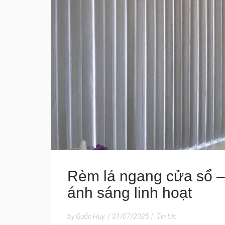
Rèm lá ngang cửa sổ – 
ánh sáng linh hoạt
by Quốc Huy
|
31/07/2025
|
Tin tức