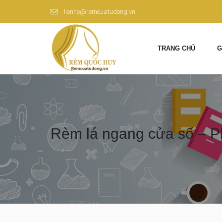
lienhe@remcuatudong.vn
TRANG CHỦ
G
Rèm lá ngang cửa sổ – Ph