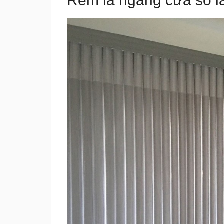
Rèm lá ngang cửa sổ là