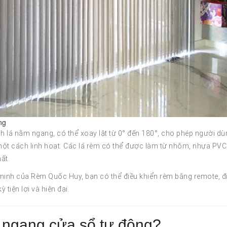
ng
h lá nằm ngang, có thể xoay lật từ 0° đến 180°, cho phép người dù
một cách linh hoạt. Các lá rèm có thể được làm từ nhôm, nhựa PVC
ất.
 minh của Rèm Quốc Huy, bạn có thể điều khiển rèm bằng remote, đ
 tiện lợi và hiện đại.
á ngang cửa sổ tự động?