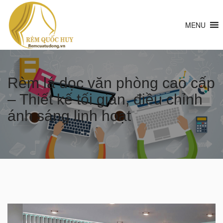
MENU
Rèm lá dọc văn phòng cao cấp
– Thiết kế tối giản, điều chỉnh
ánh sáng linh hoạt