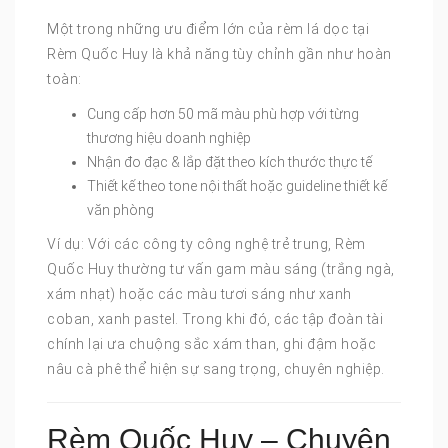
Một trong những ưu điểm lớn của rèm lá dọc tại
Rèm Quốc Huy là khả năng tùy chỉnh gần như hoàn
toàn:
Cung cấp hơn 50 mã màu phù hợp với từng
thương hiệu doanh nghiệp
Nhận đo đạc & lắp đặt theo kích thước thực tế
Thiết kế theo tone nội thất hoặc guideline thiết kế
văn phòng
Ví dụ: Với các công ty công nghệ trẻ trung, Rèm
Quốc Huy thường tư vấn gam màu sáng (trắng ngà,
xám nhạt) hoặc các màu tươi sáng như xanh
coban, xanh pastel. Trong khi đó, các tập đoàn tài
chính lại ưa chuộng sắc xám than, ghi đậm hoặc
nâu cà phê thể hiện sự sang trọng, chuyên nghiệp.
Rèm Quốc Huy – Chuyên