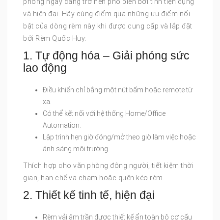
phòng ngày càng trở nên phổ biến bởi tính tiện dụng
và hiện đại. Hãy cùng điểm qua những ưu điểm nổi
bật của dòng rèm này khi được cung cấp và lắp đặt
bởi Rèm Quốc Huy:
1. Tự động hóa – Giải phóng sức
lao động
Điều khiển chỉ bằng một nút bấm hoặc remote từ
xa.
Có thể kết nối với hệ thống Home/Office
Automation.
Lập trình hẹn giờ đóng/mở theo giờ làm việc hoặc
ánh sáng môi trường.
Thích hợp cho văn phòng đông người, tiết kiệm thời
gian, hạn chế va chạm hoặc quên kéo rèm.
2. Thiết kế tinh tế, hiện đại
Rèm vải âm trần được thiết kế ẩn toàn bộ cơ cấu