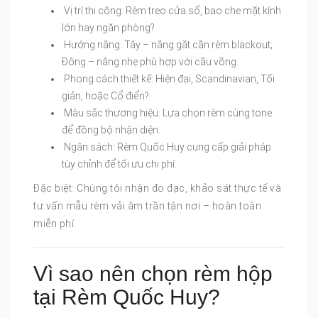
Vị trí thi công: Rèm treo cửa sổ, bao che mặt kính
lớn hay ngăn phòng?
Hướng nắng: Tây – nắng gắt cần rèm blackout;
Đông – nắng nhẹ phù hợp với cầu vồng.
Phong cách thiết kế: Hiện đại, Scandinavian, Tối
giản, hoặc Cổ điển?
Màu sắc thương hiệu: Lựa chọn rèm cùng tone
để đồng bộ nhận diện.
Ngân sách: Rèm Quốc Huy cung cấp giải pháp
tùy chỉnh để tối ưu chi phí.
Đặc biệt: Chúng tôi nhận đo đạc, khảo sát thực tế và
tư vấn mẫu rèm vải âm trần tận nơi – hoàn toàn
miễn phí.
Vì sao nên chọn rèm hộp
tại Rèm Quốc Huy?