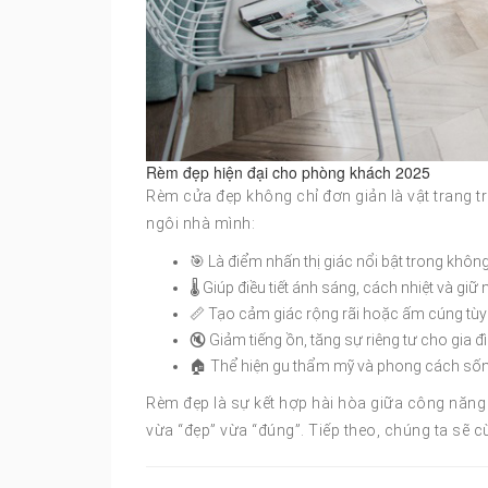
Rèm đẹp hiện đại cho phòng khách 2025
Rèm cửa đẹp không chỉ đơn giản là vật trang t
ngôi nhà mình:
🎯 Là điểm nhấn thị giác nổi bật trong không
🌡️ Giúp điều tiết ánh sáng, cách nhiệt và giữ 
📏 Tạo cảm giác rộng rãi hoặc ấm cúng tùy 
🔇 Giảm tiếng ồn, tăng sự riêng tư cho gia đì
🏠 Thể hiện gu thẩm mỹ và phong cách sốn
Rèm đẹp là sự kết hợp hài hòa giữa công năn
vừa “đẹp” vừa “đúng”. Tiếp theo, chúng ta sẽ c