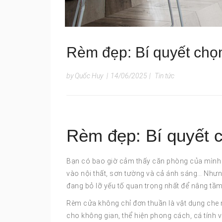
Rèm đẹp: Bí quyết chọ
by Quốc Huy
|
14/06/2025
|
Tin tức
Rèm đẹp: Bí quyết 
Bạn có bao giờ cảm thấy căn phòng của mình t
vào nội thất, sơn tường và cả ánh sáng… Nhưn
đang bỏ lỡ yếu tố quan trọng nhất để nâng tầ
Rèm cửa không chỉ đơn thuần là vật dụng che n
cho không gian, thể hiện phong cách, cá tính v