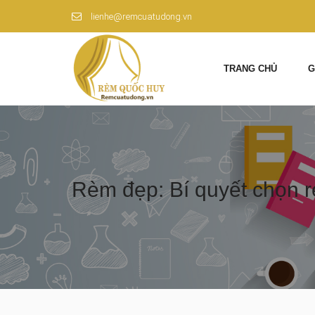
lienhe@remcuatudong.vn
TRANG CHỦ
G
Rèm đẹp: Bí quyết chọn 