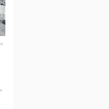
ho
ho