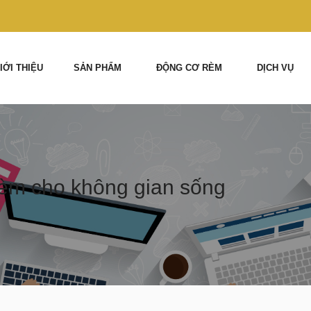
IỚI THIỆU
SẢN PHẨM
ĐỘNG CƠ RÈM
DỊCH VỤ
rèm cho không gian sống