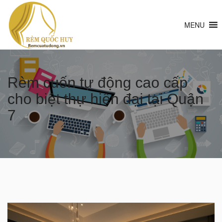
MENU
Rèm cuốn tự động cao cấp
cho biệt thự hiện đại tại Quận
7