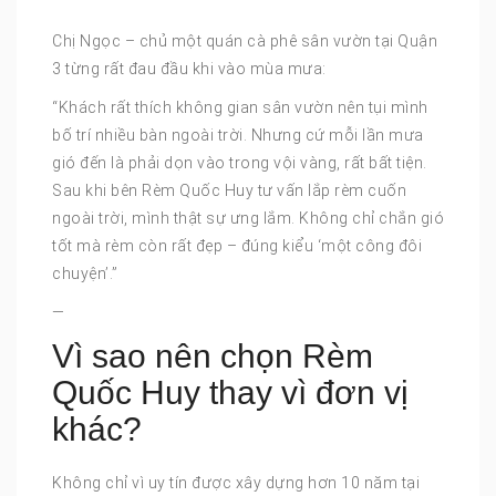
Chị Ngọc – chủ một quán cà phê sân vườn tại Quận
3 từng rất đau đầu khi vào mùa mưa:
“Khách rất thích không gian sân vườn nên tụi mình
bố trí nhiều bàn ngoài trời. Nhưng cứ mỗi lần mưa
gió đến là phải dọn vào trong vội vàng, rất bất tiện.
Sau khi bên Rèm Quốc Huy tư vấn lắp rèm cuốn
ngoài trời, mình thật sự ưng lắm. Không chỉ chắn gió
tốt mà rèm còn rất đẹp – đúng kiểu ‘một công đôi
chuyện’.”
—
Vì sao nên chọn Rèm
Quốc Huy thay vì đơn vị
khác?
Không chỉ vì uy tín được xây dựng hơn 10 năm tại