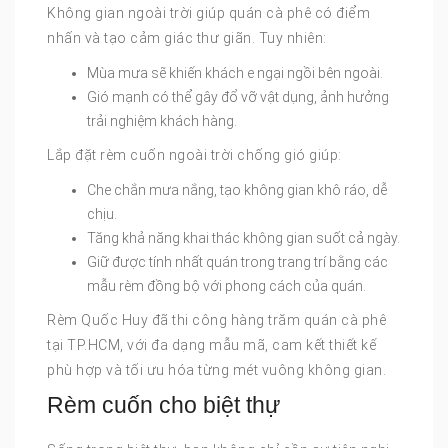
Không gian ngoài trời giúp quán cà phê có điểm
nhấn và tạo cảm giác thư giãn. Tuy nhiên:
Mùa mưa sẽ khiến khách e ngại ngồi bên ngoài.
Gió mạnh có thể gây đổ vỡ vật dụng, ảnh hưởng
trải nghiệm khách hàng.
Lắp đặt rèm cuốn ngoài trời chống gió giúp:
Che chắn mưa nắng, tạo không gian khô ráo, dễ
chịu.
Tăng khả năng khai thác không gian suốt cả ngày.
Giữ được tính nhất quán trong trang trí bằng các
mẫu rèm đồng bộ với phong cách của quán.
Rèm Quốc Huy đã thi công hàng trăm quán cà phê
tại TP.HCM, với đa dạng mẫu mã, cam kết thiết kế
phù hợp và tối ưu hóa từng mét vuông không gian.
Rèm cuốn cho biệt thự