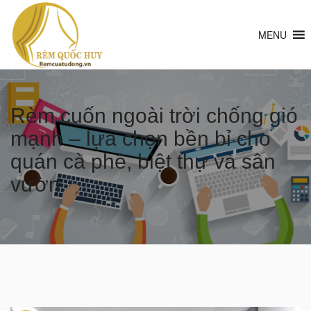
MENU
Rèm cuốn ngoài trời chống gió
mạnh – lựa chọn bền bỉ cho
quán cà phê, biệt thự và sân
vườn