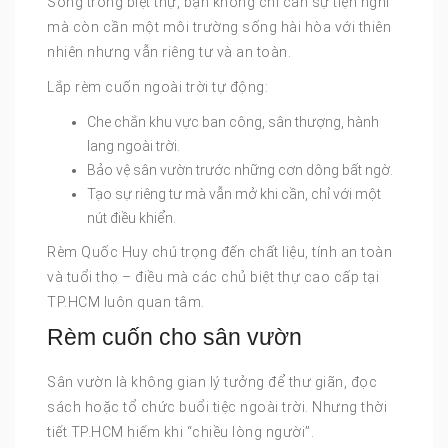
Sống trong biệt thự, bạn không chỉ cần sự tiện nghi
mà còn cần một môi trường sống hài hòa với thiên
nhiên nhưng vẫn riêng tư và an toàn.
Lắp rèm cuốn ngoài trời tự động:
Che chắn khu vực ban công, sân thượng, hành
lang ngoài trời.
Bảo vệ sân vườn trước những cơn dông bất ngờ.
Tạo sự riêng tư mà vẫn mở khi cần, chỉ với một
nút điều khiển.
Rèm Quốc Huy chú trọng đến chất liệu, tính an toàn
và tuổi thọ – điều mà các chủ biệt thự cao cấp tại
TP.HCM luôn quan tâm.
Rèm cuốn cho sân vườn
Sân vườn là không gian lý tưởng để thư giãn, đọc
sách hoặc tổ chức buổi tiệc ngoài trời. Nhưng thời
tiết TP.HCM hiếm khi “chiều lòng người”.