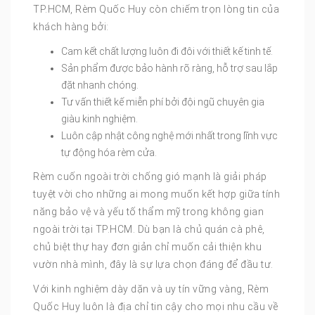
TP.HCM, Rèm Quốc Huy còn chiếm trọn lòng tin của
khách hàng bởi:
Cam kết chất lượng luôn đi đôi với thiết kế tinh tế.
Sản phẩm được bảo hành rõ ràng, hỗ trợ sau lắp
đặt nhanh chóng.
Tư vấn thiết kế miễn phí bởi đội ngũ chuyên gia
giàu kinh nghiệm.
Luôn cập nhật công nghệ mới nhất trong lĩnh vực
tự động hóa rèm cửa.
Rèm cuốn ngoài trời chống gió mạnh là giải pháp
tuyệt vời cho những ai mong muốn kết hợp giữa tính
năng bảo vệ và yếu tố thẩm mỹ trong không gian
ngoài trời tại TP.HCM. Dù bạn là chủ quán cà phê,
chủ biệt thự hay đơn giản chỉ muốn cải thiện khu
vườn nhà mình, đây là sự lựa chọn đáng để đầu tư.
Với kinh nghiệm dày dặn và uy tín vững vàng, Rèm
Quốc Huy luôn là địa chỉ tin cậy cho mọi nhu cầu về