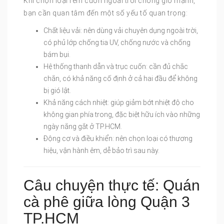
Khi chọn loại rèm cuốn ngoài trời chống gió mạnh,
bạn cần quan tâm đến một số yếu tố quan trọng:
Chất liệu vải: nên dùng vải chuyên dụng ngoài trời,
có phủ lớp chống tia UV, chống nước và chống
bám bụi.
Hệ thống thanh dẫn và trục cuốn: cần đủ chắc
chắn, có khả năng cố định ở cả hai đầu để không
bị gió lật.
Khả năng cách nhiệt: giúp giảm bớt nhiệt độ cho
không gian phía trong, đặc biệt hữu ích vào những
ngày nắng gắt ở TP.HCM.
Động cơ và điều khiển: nên chọn loại có thương
hiệu, vận hành êm, dễ bảo trì sau này.
Câu chuyện thực tế: Quán
cà phê giữa lòng Quận 3
TP.HCM