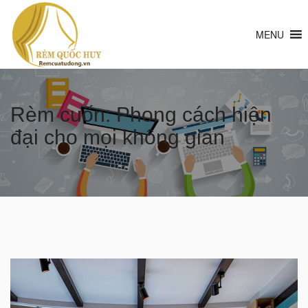
MENU
Rèm cuốn: Phong cách hiện
đại cho mọi không gian