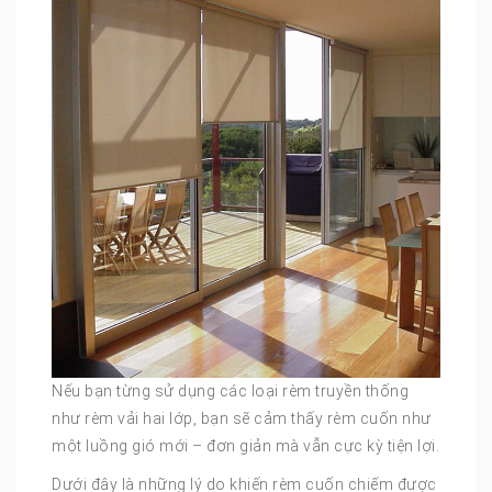
Nếu bạn từng sử dụng các loại rèm truyền thống
như rèm vải hai lớp, bạn sẽ cảm thấy rèm cuốn như
một luồng gió mới – đơn giản mà vẫn cực kỳ tiện lợi.
Dưới đây là những lý do khiến rèm cuốn chiếm được