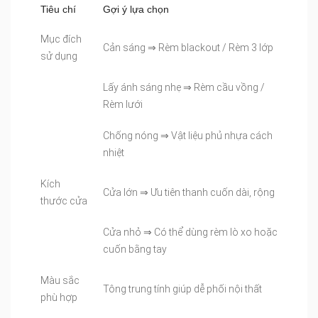
Tiêu chí
Gợi ý lựa chọn
Mục đích
Cản sáng ⇒ Rèm blackout / Rèm 3 lớp
sử dụng
Lấy ánh sáng nhẹ ⇒ Rèm cầu vồng /
Rèm lưới
Chống nóng ⇒ Vật liệu phủ nhựa cách
nhiệt
Kích
Cửa lớn ⇒ Ưu tiên thanh cuốn dài, rộng
thước cửa
Cửa nhỏ ⇒ Có thể dùng rèm lò xo hoặc
cuốn bằng tay
Màu sắc
Tông trung tính giúp dễ phối nội thất
phù hợp