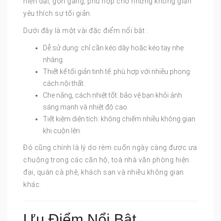
hiện đại, gọn gàng, phù hợp cho những không gian
yêu thích sự tối giản.
Dưới đây là một vài đặc điểm nổi bật :
Dễ sử dụng: chỉ cần kéo dây hoặc kéo tay nhẹ
nhàng.
Thiết kế tối giản tinh tế: phù hợp với nhiều phong
cách nội thất.
Che nắng, cách nhiệt tốt: bảo vệ bạn khỏi ánh
sáng mạnh và nhiệt độ cao.
Tiết kiệm diện tích: không chiếm nhiều không gian
khi cuộn lên.
Đó cũng chính là lý do rèm cuốn ngày càng được ưa
chuộng trong các căn hộ, toà nhà văn phòng hiện
đại, quán cà phê, khách sạn và nhiều không gian
khác.
Ưu Điểm Nổi Bật