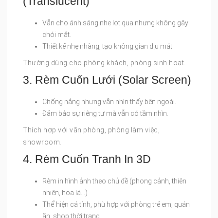
(Translucent)
Vẫn cho ánh sáng nhẹ lọt qua nhưng không gây
chói mắt.
Thiết kế nhẹ nhàng, tạo không gian dịu mát.
Thường dùng cho phòng khách, phòng sinh hoạt.
3. Rèm Cuốn Lưới (Solar Screen)
Chống nắng nhưng vẫn nhìn thấy bên ngoài.
Đảm bảo sự riêng tư mà vẫn có tầm nhìn.
Thích hợp với văn phòng, phòng làm việc,
showroom.
4. Rèm Cuốn Tranh In 3D
Rèm in hình ảnh theo chủ đề (phong cảnh, thiên
nhiên, hoa lá…)
Thể hiện cá tính, phù hợp với phòng trẻ em, quán
ăn, shop thời trang.