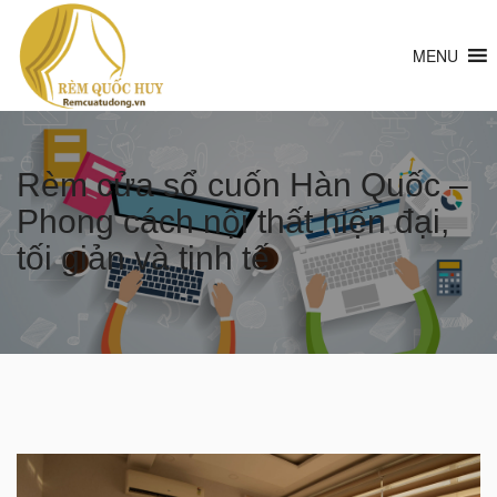
MENU
Rèm cửa sổ cuốn Hàn Quốc –
Phong cách nội thất hiện đại,
tối giản và tinh tế