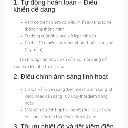
1. Tự động hoàn toàn – Điều
khiển dễ dàng
Rèm có thể tích hợp với điều khiển từ xa hoặc hệ
thống nhà thông minh.
Tự động cuốn/thả theo giờ lập trình sẵn.
Có thể điều khiển qua smartphone hoặc giọng nói
(tùy mẫu).
→ Bạn không cần bước đến cửa sổ mỗi sáng để
kéo rèm lên như trước nữa.
2. Điều chỉnh ánh sáng linh hoạt
Có loại vải xuyên sáng (kéo nhẹ cho ánh sáng lọt
vào), hoặc cản sáng 100% tùy thời điểm trong
ngày.
Một số mẫu tích hợp hai lớp vải (Dual Layer) vừa
lọc sáng vừa tạo hiệu ứng thẩm mỹ cao.
3. Tối ưu nhiệt độ và tiết kiệm điện