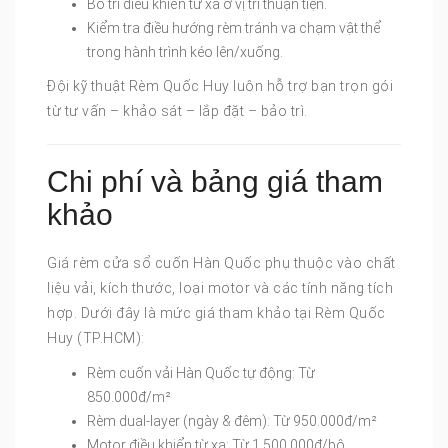
Bố trí điều khiển từ xa ở vị trí thuận tiện.
Kiểm tra điều hướng rèm tránh va chạm vật thể
trong hành trình kéo lên/xuống.
Đội kỹ thuật Rèm Quốc Huy luôn hỗ trợ bạn trọn gói
từ tư vấn – khảo sát – lắp đặt – bảo trì.
Chi phí và bảng giá tham
khảo
Giá rèm cửa sổ cuốn Hàn Quốc phụ thuộc vào chất
liệu vải, kích thước, loại motor và các tính năng tích
hợp. Dưới đây là mức giá tham khảo tại Rèm Quốc
Huy (TP.HCM):
Rèm cuốn vải Hàn Quốc tự động: Từ
850.000đ/m²
Rèm dual-layer (ngày & đêm): Từ 950.000đ/m²
Motor điều khiển từ xa: Từ 1.500.000đ/bộ