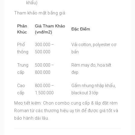
khẩu)
Tham khảo mặt bằng giá:
Phân
Giá Tham Khảo
Đặc Điểm
Khúc
(vnđ/m2)
Phổ
300.000 –
Vải cotton, polyester cơ
thông
500.000
bản
Trung
500.000 –
Rèm may đo, họa tiết
cấp
800.000
đẹp
Cao
800.000 –
Gấm nhung nhập khẩu,
cấp
1.500.000
blackout 3 lớp
Mẹo tiết kiệm: Chọn combo cung cấp & lắp đặt rèm
Roman từ các thương hiệu uy tín để được giá tốt và
bảo hành dài lâu.