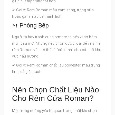
giúp giữ tập trung tốt hơn.
✔ Gợi ý: Rèm Roman màu xám sáng, trắng sữa,
hoặc gam màu be thanh lịch.
🍴 Phòng Bếp
Người ta hay tránh dùng rèm trong bếp vì sợ bám
mùi, dầu mỡ. Nhưng nếu chọn được loại dễ vệ sinh,
rèm Roman vẫn có thể là “cứu tinh” cho cửa sổ khu
vực nấu nướng.
✔ Gợi ý: Rèm Roman chất liệu polyester, màu trung
tính, dễ giặt sạch.
Nên Chọn Chất Liệu Nào
Cho Rèm Cửa Roman?
Một trong những yếu tố quan trọng nhất khi chọn