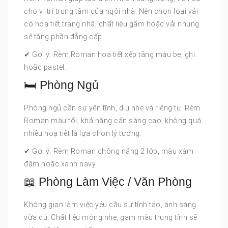
cho vị trí trung tâm của ngôi nhà. Nên chọn loại vải
có hoạ tiết trang nhã, chất liệu gấm hoặc vải nhung
sẽ tăng phần đẳng cấp.
✔ Gợi ý: Rèm Roman họa tiết xếp tầng màu be, ghi
hoặc pastel.
🛏 Phòng Ngủ
Phòng ngủ cần sự yên tĩnh, dịu nhẹ và riêng tư. Rèm
Roman màu tối, khả năng cản sáng cao, không quá
nhiều hoạ tiết là lựa chọn lý tưởng.
✔ Gợi ý: Rèm Roman chống nắng 2 lớp, màu xám
đậm hoặc xanh navy.
📖 Phòng Làm Việc / Văn Phòng
Không gian làm việc yêu cầu sự tỉnh táo, ánh sáng
vừa đủ. Chất liệu mỏng nhẹ, gam màu trung tính sẽ