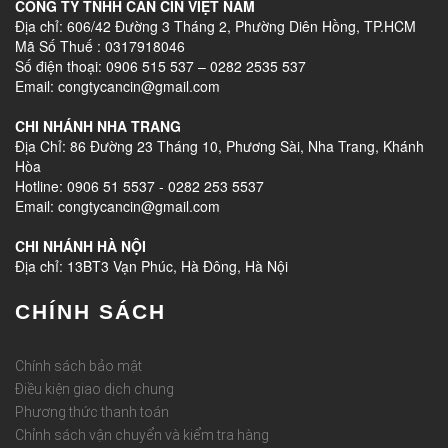
CÔNG TY TNHH CAN CIN VIỆT NAM
Địa chỉ: 606/42 Đường 3 Tháng 2, Phường Diên Hồng, TP.HCM
Mã Số Thuế : 0317918046
Số điện thoại: 0906 515 537 – 0282 2535 537
Email: congtycancin@gmail.com
CHI NHÁNH NHA TRANG
Địa Chỉ: 86 Đường 23 Tháng 10, Phương Sài, Nha Trang, Khánh
Hòa
Hotline: 0906 51 5537 - 0282 253 5537
Email: congtycancin@gmail.com
CHI NHÁNH HÀ NỘI
Địa chỉ: 13BT3 Vạn Phúc, Hà Đông, Hà Nội
CHÍNH SÁCH
Chính sách bảo mật
Điều kiện giao dịch chung
Phương thức thanh toán
Chỉnh sách vận chuyển và kiểm tra hàng