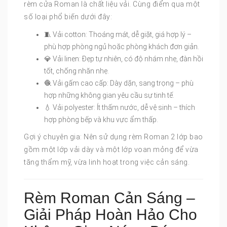
rèm cửa Roman là chất liệu vải. Cùng điểm qua một
số loại phổ biến dưới đây:
🧵 Vải cotton: Thoáng mát, dễ giặt, giá hợp lý –
phù hợp phòng ngủ hoặc phòng khách đơn giản.
💎 Vải linen: Đẹp tự nhiên, có độ nhám nhẹ, đàn hồi
tốt, chống nhăn nhẹ.
🧶 Vải gấm cao cấp: Dày dặn, sang trọng – phù
hợp những không gian yêu cầu sự tinh tế.
💧 Vải polyester: Ít thấm nước, dễ vệ sinh – thích
hợp phòng bếp và khu vực ẩm thấp.
Gợi ý chuyên gia: Nên sử dụng rèm Roman 2 lớp bao
gồm một lớp vải dày và một lớp voan mỏng để vừa
tăng thẩm mỹ, vừa linh hoạt trong việc cản sáng.
Rèm Roman Cản Sáng –
Giải Pháp Hoàn Hảo Cho