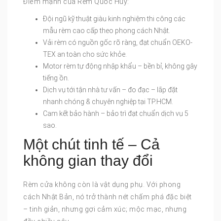
Điểm mạnh của Rèm Quốc Huy:
Đội ngũ kỹ thuật giàu kinh nghiệm thi công các
mẫu rèm cao cấp theo phong cách Nhật.
Vải rèm có nguồn gốc rõ ràng, đạt chuẩn OEKO-
TEX an toàn cho sức khỏe.
Motor rèm tự động nhập khẩu – bền bỉ, không gây
tiếng ồn.
Dịch vụ tới tận nhà tư vấn – đo đạc – lắp đặt
nhanh chóng & chuyên nghiệp tại TP.HCM.
Cam kết bảo hành – bảo trì đạt chuẩn dịch vụ 5
sao.
Một chút tinh tế – Cả
không gian thay đổi
Rèm cửa không còn là vật dụng phụ. Với phong
cách Nhật Bản, nó trở thành nét chấm phá đặc biệt
– tinh giản, nhưng gợi cảm xúc; mộc mạc, nhưng