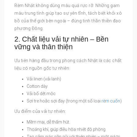
Rèm Nhật không dùng màu quá rực rỡ. Những gam
màu trung tính giúp tạo sự yên tĩnh, tách biệt khỏi xô
bồ của thế giới bên ngoài – đúng tinh thần thiền đạo
phương Đông.
2. Chất liệu vải tự nhiên – Bền
vững và thân thiện
Ưu tiên hàng đầu trong phong cách Nhật là các chất
liệu có nguồn gốc tự nhiên:
Vải linen (vải lanh)
Cotton dày
Vải bố dệt mộc
Sợi tre hoặc sợi đay (trong một số loại
rèm cuốn
)
Ưu điểm của vải tự nhiên:
Mềm mại, dễ thấm hút.
Thoáng khí, giúp điều hòa nhiệt độ phòng.
Tạo cảm giác gần gũi với thiên nhiên – một giá trị