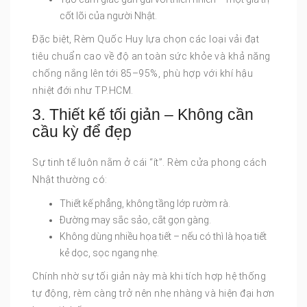
cốt lõi của người Nhật.
Đặc biệt, Rèm Quốc Huy lựa chọn các loại vải đạt
tiêu chuẩn cao về độ an toàn sức khỏe và khả năng
chống nắng lên tới 85–95%, phù hợp với khí hậu
nhiệt đới như TP.HCM.
3. Thiết kế tối giản – Không cần
cầu kỳ để đẹp
Sự tinh tế luôn nằm ở cái “ít”. Rèm cửa phong cách
Nhật thường có:
Thiết kế phẳng, không tầng lớp rườm rà.
Đường may sắc sảo, cắt gọn gàng.
Không dùng nhiều họa tiết – nếu có thì là họa tiết
kẻ dọc, sọc ngang nhẹ.
Chính nhờ sự tối giản này mà khi tích hợp hệ thống
tự động, rèm càng trở nên nhẹ nhàng và hiện đại hơn