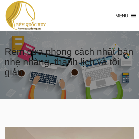
MENU
Rèm cửa phong cách nhật bản
nhẹ nhàng, thanh lịch và tối
giản