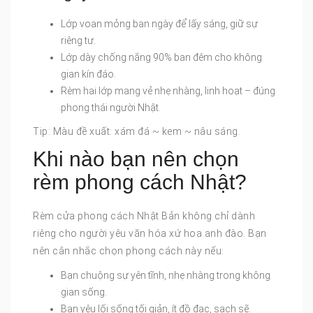
Lớp voan mỏng ban ngày để lấy sáng, giữ sự
riêng tư.
Lớp dày chống nắng 90% ban đêm cho không
gian kín đáo.
Rèm hai lớp mang vẻ nhẹ nhàng, linh hoạt – đúng
phong thái người Nhật.
Tip: Màu đề xuất: xám đá ~ kem ~ nâu sáng.
Khi nào bạn nên chọn
rèm phong cách Nhật?
Rèm cửa phong cách Nhật Bản không chỉ dành
riêng cho người yêu văn hóa xứ hoa anh đào. Bạn
nên cân nhắc chọn phong cách này nếu:
Bạn chuộng sự yên tĩnh, nhẹ nhàng trong không
gian sống.
Bạn yêu lối sống tối giản, ít đồ đạc, sạch sẽ.