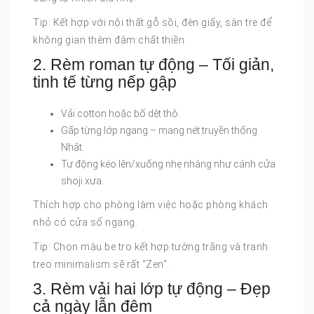
Tip: Kết hợp với nội thất gỗ sồi, đèn giấy, sàn tre để
không gian thêm đậm chất thiền.
2. Rèm roman tự động – Tối giản,
tinh tế từng nếp gập
Vải cotton hoặc bố dệt thô.
Gấp từng lớp ngang – mang nét truyền thống
Nhật.
Tự động kéo lên/xuống nhẹ nhàng như cánh cửa
shoji xưa.
Thích hợp cho phòng làm việc hoặc phòng khách
nhỏ có cửa sổ ngang.
Tip: Chọn màu be tro kết hợp tường trắng và tranh
treo minimalism sẽ rất “Zen”.
3. Rèm vải hai lớp tự động – Đẹp
cả ngày lẫn đêm