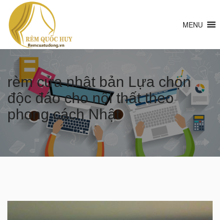
MENU
rèm cửa nhật bản Lựa chọn
độc đáo cho nội thất theo
phong cách Nhật