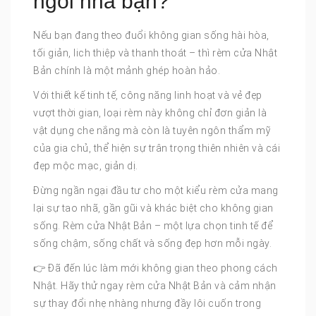
ngôi nhà bạn?
Nếu bạn đang theo đuổi không gian sống hài hòa,
tối giản, lich thiệp và thanh thoát – thì rèm cửa Nhật
Bản chính là một mảnh ghép hoàn hảo.
Với thiết kế tinh tế, công năng linh hoạt và vẻ đẹp
vượt thời gian, loại rèm này không chỉ đơn giản là
vật dụng che nắng mà còn là tuyên ngôn thẩm mỹ
của gia chủ, thể hiện sự trân trọng thiên nhiên và cái
đẹp mộc mạc, giản dị.
Đừng ngần ngại đầu tư cho một kiểu rèm cửa mang
lại sự tao nhã, gần gũi và khác biệt cho không gian
sống. Rèm cửa Nhật Bản – một lựa chọn tinh tế để
sống chậm, sống chất và sống đẹp hơn mỗi ngày.
👉 Đã đến lúc làm mới không gian theo phong cách
Nhật. Hãy thử ngay rèm cửa Nhật Bản và cảm nhận
sự thay đổi nhẹ nhàng nhưng đầy lôi cuốn trong