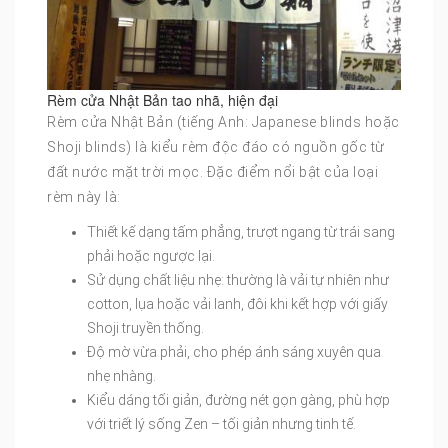
Rèm cửa Nhật Bản tao nhã, hiện đại
Rèm cửa Nhật Bản (tiếng Anh: Japanese blinds hoặc
Shoji blinds) là kiểu rèm độc đáo có nguồn gốc từ
đất nước mặt trời mọc. Đặc điểm nổi bật của loại
rèm này là:
Thiết kế dạng tấm phẳng, trượt ngang từ trái sang
phải hoặc ngược lại.
Sử dụng chất liệu nhẹ: thường là vải tự nhiên như
cotton, lụa hoặc vải lanh, đôi khi kết hợp với giấy
Shoji truyền thống.
Độ mờ vừa phải, cho phép ánh sáng xuyên qua
nhẹ nhàng.
Kiểu dáng tối giản, đường nét gọn gàng, phù hợp
với triết lý sống Zen – tối giản nhưng tinh tế.