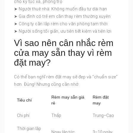
cho ký túc xá, phòng trọ
➤ Người thuê nhà: Không muốn đầu tư dài hạn
➤ Gia đình có trẻ em cần thay rèm thường xuyên
➤ Công ty cần lắp rèm cho văn phòng tạm thời
➤ Người sống tối giản, ưu tiên tiết kiệm và tiện lợi
Vì sao nên cân nhắc rèm
cửa may sẵn thay vì rèm
đặt may?
Có thể bạn nghĩ rèm đặt may sẽ đẹp và “chuẩn size”
hơn. Đúng! Nhưng cũng cần nhớ:
Rèm may sẵn giá
Rèm đặt
Tiêu chí
rẻ
may
Chi phí
Thấp
Trung–Cao
Thời gian lắp
Ngay lập tức
3–10 ngày