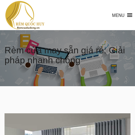
MENU
Rèm cửa may sẵn giá rẻ: Giải
pháp nhanh chóng