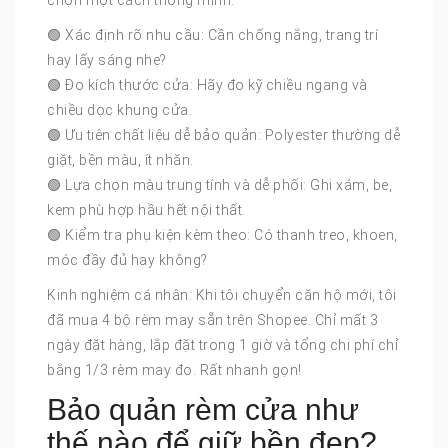
chọn một cách thông minh:
🟢 Xác định rõ nhu cầu: Cần chống nắng, trang trí
hay lấy sáng nhẹ?
🟢 Đo kích thước cửa: Hãy đo kỹ chiều ngang và
chiều dọc khung cửa.
🟢 Ưu tiên chất liệu dễ bảo quản: Polyester thường dễ
giặt, bền màu, ít nhăn.
🟢 Lựa chọn màu trung tính và dễ phối: Ghi xám, be,
kem phù hợp hầu hết nội thất.
🟢 Kiểm tra phụ kiện kèm theo: Có thanh treo, khoen,
móc đầy đủ hay không?
Kinh nghiệm cá nhân: Khi tôi chuyển căn hộ mới, tôi
đã mua 4 bộ rèm may sẵn trên Shopee. Chỉ mất 3
ngày đặt hàng, lắp đặt trong 1 giờ và tổng chi phí chỉ
bằng 1/3 rèm may đo. Rất nhanh gọn!
Bảo quản rèm cửa như
thế nào để giữ bền đẹp?