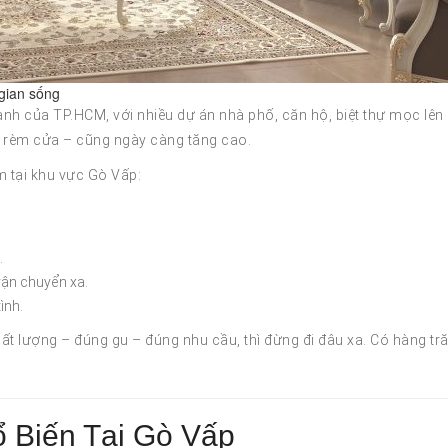
gian sống
nh của TP.HCM, với nhiều dự án nhà phố, căn hộ, biệt thự mọc lên
t là rèm cửa – cũng ngày càng tăng cao.
m tại khu vực Gò Vấp:
.
vận chuyển xa.
ình.
ất lượng – đúng gu – đúng nhu cầu, thì đừng đi đâu xa. Có hàng t
 Biến Tại Gò Vấp