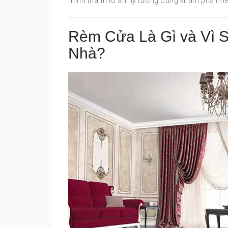
mình thành tổ ấm lý tưởng.Cùng khám phá nhé
Rèm Cửa Là Gì và Vì S
Nhà?