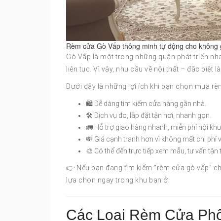
Rèm cửa Gò Vấp thông minh tự động cho không 
Gò Vấp là một trong những quận phát triển nha
liên tục. Vì vậy, nhu cầu về nội thất – đặc biệ
Dưới đây là những lợi ích khi bạn chọn mua rè
🛍️ Dễ dàng tìm kiếm cửa hàng gần nhà.
🛠️ Dịch vụ đo, lắp đặt tận nơi, nhanh gọn.
🚛 Hỗ trợ giao hàng nhanh, miễn phí nội khu
💸 Giá cạnh tranh hơn vì không mất chi phí 
🎨 Có thể đến trực tiếp xem mẫu, tư vấn tận t
👉 Nếu bạn đang tìm kiếm “rèm cửa gò vấp” ch
lựa chọn ngay trong khu bạn ở.
Các Loại Rèm Cửa Phổ