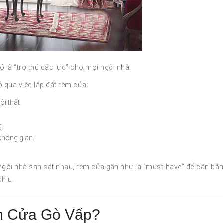
ó là “trợ thủ đắc lực” cho mọi ngôi nhà.
 qua việc lắp đặt rèm cửa:
i thất.
g.
 không gian.
u ngôi nhà san sát nhau, rèm cửa gần như là “must-have” để cân bằ
chịu.
m Cửa Gò Vấp?