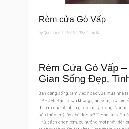
Rèm cửa Gò Vấp
by Quốc Huy
|
26/06/2025
|
Tin tức
Rèm Cửa Gò Vấp – 
Gian Sống Đẹp, Tinh
Bạn đang sống, làm việc hoặc vừa mua nhà tại
TP.HCM? Bạn muốn không gian sống trở nên ấm 
thì rèm cửa chính là giải pháp lý tưởng. Nhưn
bảo thẩm mỹ lẫn chất lượng?”Trong bài viết nà
– từ cách chọn rèm, xu hướng mới nhất, đến bí