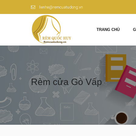
lienhe@remcuatudong.vn
TRANG CHỦ
G
Rèm cửa Gò Vấp