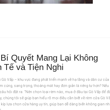
Bí Quyết Mang Lại Không
 Tế và Tiện Nghi
 Gò Vấp – khu vực đang phát triển mạnh về hạ tầng và dân cư của
cúng, sang trọng, thoáng mát hay đơn giản là riêng tư hơn? Nếu 
g câu hỏi đặt ra: “Nên chọn loại rèm nào, mua ở đâu tại Gò Vấp để 
y, chúng tôi sẽ giúp bạn hiểu rõ mọi điều cần biết về rèm cửa Gò V
 kíp lựa chọn cửa hàng uy tín, giúp bạn dễ dàng biến không gian n