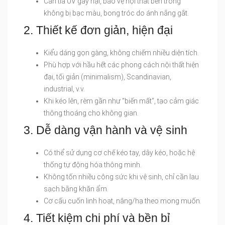
Cản tia UV gây hại, bảo vệ nội thất bên trong
không bị bạc màu, bong tróc do ánh nắng gắt.
2. Thiết kế đơn giản, hiện đại
Kiểu dáng gọn gàng, không chiếm nhiều diện tích.
Phù hợp với hầu hết các phong cách nội thất hiện
đại, tối giản (minimalism), Scandinavian,
industrial, v.v.
Khi kéo lên, rèm gần như “biến mất”, tạo cảm giác
thông thoáng cho không gian.
3. Dễ dàng vận hành và vệ sinh
Có thể sử dụng cơ chế kéo tay, dây kéo, hoặc hệ
thống tự động hóa thông minh.
Không tốn nhiều công sức khi vệ sinh, chỉ cần lau
sạch bằng khăn ẩm.
Cơ cấu cuốn linh hoạt, nâng/hạ theo mong muốn.
4. Tiết kiệm chi phí và bền bỉ