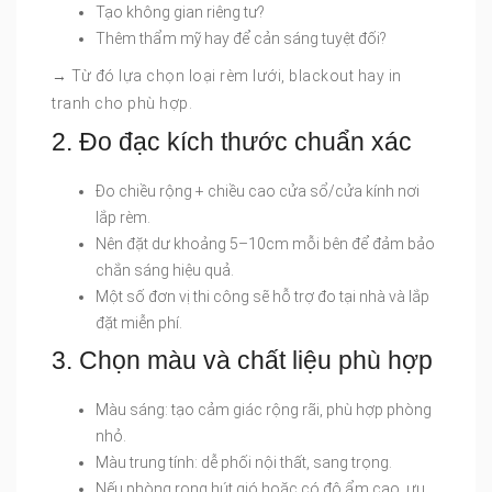
Tạo không gian riêng tư?
Thêm thẩm mỹ hay để cản sáng tuyệt đối?
→ Từ đó lựa chọn loại rèm lưới, blackout hay in
tranh cho phù hợp.
2. Đo đạc kích thước chuẩn xác
Đo chiều rộng + chiều cao cửa sổ/cửa kính nơi
lắp rèm.
Nên đặt dư khoảng 5–10cm mỗi bên để đảm bảo
chắn sáng hiệu quả.
Một số đơn vị thi công sẽ hỗ trợ đo tại nhà và lắp
đặt miễn phí.
3. Chọn màu và chất liệu phù hợp
Màu sáng: tạo cảm giác rộng rãi, phù hợp phòng
nhỏ.
Màu trung tính: dễ phối nội thất, sang trọng.
Nếu phòng rong hút gió hoặc có độ ẩm cao, ưu