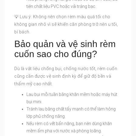
tiên chất liệu PVC hoặc vải tráng bạc.
💡 Lưu ý: Không nên chọn rèm màu quá tối cho
không gian nhỏ vì sẽ khiến căn phòng trở nên u tối,
bí bách.
Bảo quản và vệ sinh rèm
cuốn sao cho đúng?
Dù là vật liệu chống bụi, chống nước tốt, rèm cuốn
cũng cần được vệ sinh định kỳ để giữ độ bền và
thẩm mỹ cao nhất.
Lau bụi mỗi tuần bằng khăn mềm hoặc máy hút
bụi mini.
Tránh lau bằng chất tẩy mạnh có thể làm hỏng
lớp phủ chống nắng.
Nếu rèm có vết bẩn nặng, bạn nên dùng khăn
mềm ẩm pha với nước xà phòng loãng.