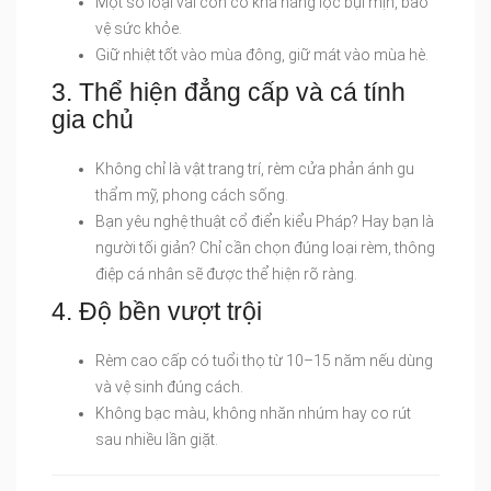
Một số loại vải còn có khả năng lọc bụi mịn, bảo
vệ sức khỏe.
Giữ nhiệt tốt vào mùa đông, giữ mát vào mùa hè.
3. Thể hiện đẳng cấp và cá tính
gia chủ
Không chỉ là vật trang trí, rèm cửa phản ánh gu
thẩm mỹ, phong cách sống.
Bạn yêu nghệ thuật cổ điển kiểu Pháp? Hay bạn là
người tối giản? Chỉ cần chọn đúng loại rèm, thông
điệp cá nhân sẽ được thể hiện rõ ràng.
4. Độ bền vượt trội
Rèm cao cấp có tuổi thọ từ 10–15 năm nếu dùng
và vệ sinh đúng cách.
Không bạc màu, không nhăn nhúm hay co rút
sau nhiều lần giặt.