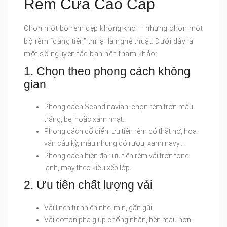
Rèm Cửa Cao Cấp
Chọn một bộ rèm đẹp không khó — nhưng chọn một
bộ rèm “đáng tiền” thì lại là nghệ thuật. Dưới đây là
một số nguyên tắc bạn nên tham khảo:
1. Chọn theo phong cách không
gian
Phong cách Scandinavian: chọn rèm trơn màu
trắng, be, hoặc xám nhạt.
Phong cách cổ điển: ưu tiên rèm có thắt nơ, hoa
văn cầu kỳ, màu nhung đỏ rượu, xanh navy…
Phong cách hiện đại: ưu tiên rèm vải trơn tone
lạnh, may theo kiểu xếp lớp.
2. Ưu tiên chất lượng vải
Vải linen tự nhiên nhẹ, mịn, gần gũi.
Vải cotton pha giúp chống nhăn, bền màu hơn.