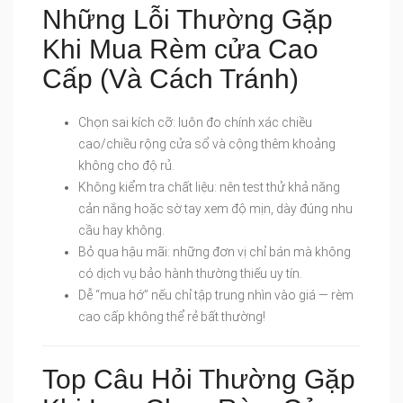
Những Lỗi Thường Gặp
Khi Mua Rèm cửa Cao
Cấp (Và Cách Tránh)
Chọn sai kích cỡ: luôn đo chính xác chiều
cao/chiều rộng cửa sổ và cộng thêm khoảng
không cho độ rủ.
Không kiểm tra chất liệu: nên test thử khả năng
cản nắng hoặc sờ tay xem độ mịn, dày đúng nhu
cầu hay không.
Bỏ qua hậu mãi: những đơn vị chỉ bán mà không
có dịch vụ bảo hành thường thiếu uy tín.
Dễ “mua hớ” nếu chỉ tập trung nhìn vào giá — rèm
cao cấp không thể rẻ bất thường!
Top Câu Hỏi Thường Gặp