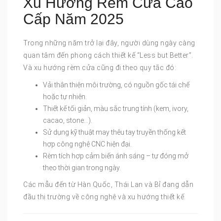
Xu Hướng Rèm Cửa Cao
Cấp Năm 2025
Trong những năm trở lại đây, người dùng ngày càng
quan tâm đến phong cách thiết kế “Less but Better”.
Và xu hướng rèm cửa cũng đi theo quy tắc đó:
Vải thân thiện môi trường, có nguồn gốc tái chế
hoặc tự nhiên.
Thiết kế tối giản, màu sắc trung tính (kem, ivory,
cacao, stone…).
Sử dụng kỹ thuật may thêu tay truyền thống kết
hợp công nghệ CNC hiện đại.
Rèm tích hợp cảm biến ánh sáng – tự đóng mở
theo thời gian trong ngày.
Các mẫu đến từ Hàn Quốc, Thái Lan và Bỉ đang dẫn
đầu thị trường về công nghệ và xu hướng thiết kế.