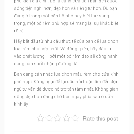
phụ kiện gia đình. Đó là cánh cửa dẫn bạn đến cuộc
sống tiện nghi hơn, đẹp hơn và riêng tư hơn. Dù bạn
đang ở trong một căn hộ nhỏ hay biệt thự sang
trọng, một bộ rèm phù hợp sẽ mang lại sự khác biệt
rõ rệt.
Hãy bắt đầu từ nhu cầu thực tế của bạn để lựa chọn
loại rèm phù hợp nhất. Và đừng quên, hãy đầu tư
vào chất lượng – bởi một bộ rèm đẹp sẽ đồng hành
cùng bạn suốt chặng đường dài.
Bạn đang cân nhắc lựa chọn mẫu rèm cho cửa kính
phù hợp? Đừng ngại để lại câu hỏi hoặc tìm đến đội
ngũ tư vấn để được hỗ trợ tận tâm nhất. Không gian
sống đẹp hơn đang chờ bạn ngay phía sau ô cửa
kính ấy!
Rate this post