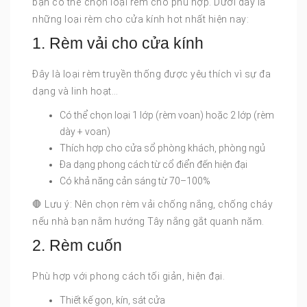
bạn có thể chọn loại rèm cho phù hợp. Dưới đây là
những loại rèm cho cửa kính hot nhất hiện nay:
1. Rèm vải cho cửa kính
Đây là loại rèm truyền thống được yêu thích vì sự đa
dạng và linh hoạt…
Có thể chọn loại 1 lớp (rèm voan) hoặc 2 lớp (rèm
dày + voan)
Thích hợp cho cửa sổ phòng khách, phòng ngủ
Đa dạng phong cách từ cổ điển đến hiện đại
Có khả năng cản sáng từ 70–100%
🛑 Lưu ý: Nên chọn rèm vải chống nắng, chống cháy
nếu nhà bạn nằm hướng Tây nắng gắt quanh năm.
2. Rèm cuốn
Phù hợp với phong cách tối giản, hiện đại.
Thiết kế gọn, kín, sát cửa