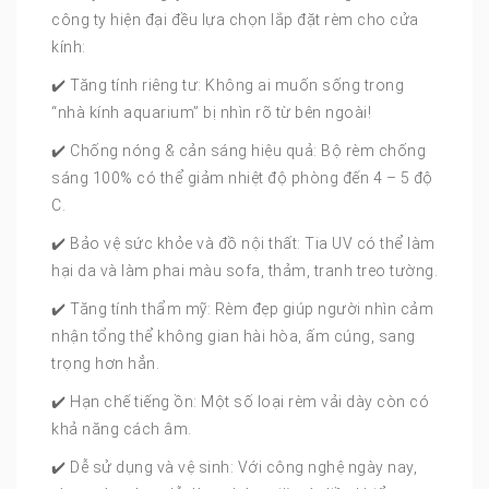
công ty hiện đại đều lựa chọn lắp đặt rèm cho cửa
kính:
✔️ Tăng tính riêng tư: Không ai muốn sống trong
“nhà kính aquarium” bị nhìn rõ từ bên ngoài!
✔️ Chống nóng & cản sáng hiệu quả: Bộ rèm chống
sáng 100% có thể giảm nhiệt độ phòng đến 4 – 5 độ
C.
✔️ Bảo vệ sức khỏe và đồ nội thất: Tia UV có thể làm
hại da và làm phai màu sofa, thảm, tranh treo tường.
✔️ Tăng tính thẩm mỹ: Rèm đẹp giúp người nhìn cảm
nhận tổng thể không gian hài hòa, ấm cúng, sang
trọng hơn hẳn.
✔️ Hạn chế tiếng ồn: Một số loại rèm vải dày còn có
khả năng cách âm.
✔️ Dễ sử dụng và vệ sinh: Với công nghệ ngày nay,