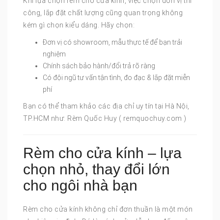
Khi lựa chọn rèm cho cửa kính, việc chọn đơn vị thi
công, lắp đặt chất lượng cũng quan trọng không
kém gì chọn kiểu dáng. Hãy chọn:
Đơn vị có showroom, mẫu thực tế để bạn trải
nghiệm
Chính sách bảo hành/đổi trả rõ ràng
Có đội ngũ tư vấn tận tình, đo đạc & lắp đặt miễn
phí
Bạn có thể tham khảo các địa chỉ uy tín tại Hà Nội,
TP.HCM như: Rèm Quốc Huy ( remquochuy.com )
Rèm cho cửa kính – lựa
chọn nhỏ, thay đổi lớn
cho ngôi nhà bạn
Rèm cho cửa kính không chỉ đơn thuần là một món