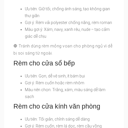
Ưu tiên: Giữ tối, chống ánh sáng, tạo không gian
thư giãn
Gợi ý: Rèm vải polyester chống nắng, rèm roman
Màu gợi ý: Xám, navy, xanh rêu, nude – tạo cảm
giác dễ chịu
🛑 Tránh dùng rèm mỏng voan cho phòng ngủ vì dễ
bị soi sáng từ ngoài.
Rèm cho cửa sổ bếp
Ưu tiên: Gọn, dễ vệ sinh, ít bám bụi
Gợi ý: Rèm cuốn hoặc rèm nhôm
Màu nên chọn: Trắng, xám, màu sáng dễ làm
sạch
Rèm cho cửa kính văn phòng
Ưu tiên: Tối giản, chỉnh sáng dễ dàng
Gợi ý: Rèm cuốn, rèm lá dọc, rèm cầu vồng