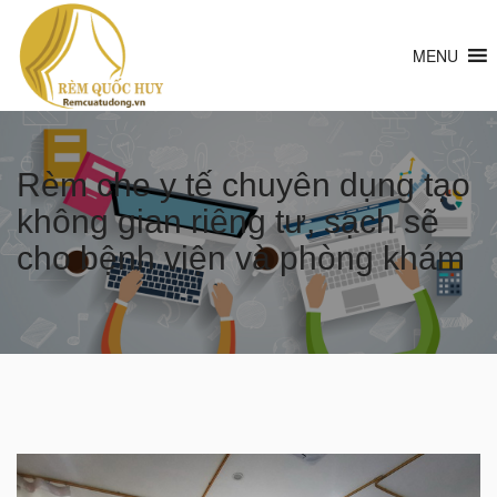
MENU
Rèm che y tế chuyên dụng tạo
không gian riêng tư, sạch sẽ
cho bệnh viện và phòng khám