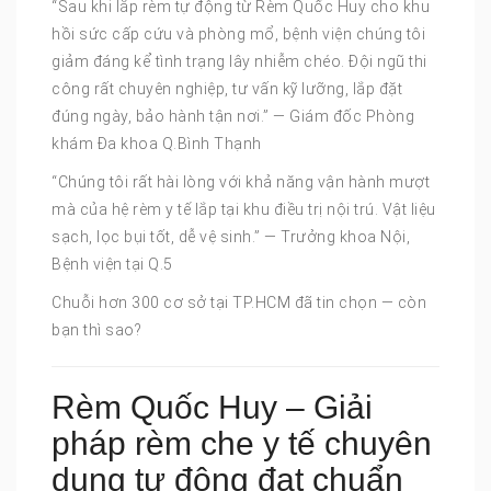
“Sau khi lắp rèm tự động từ Rèm Quốc Huy cho khu
hồi sức cấp cứu và phòng mổ, bệnh viện chúng tôi
giảm đáng kể tình trạng lây nhiễm chéo. Đội ngũ thi
công rất chuyên nghiệp, tư vấn kỹ lưỡng, lắp đặt
đúng ngày, bảo hành tận nơi.” — Giám đốc Phòng
khám Đa khoa Q.Bình Thạnh
“Chúng tôi rất hài lòng với khả năng vận hành mượt
mà của hệ rèm y tế lắp tại khu điều trị nội trú. Vật liệu
sạch, lọc bụi tốt, dễ vệ sinh.” — Trưởng khoa Nội,
Bệnh viện tại Q.5
Chuỗi hơn 300 cơ sở tại TP.HCM đã tin chọn — còn
bạn thì sao?
Rèm Quốc Huy – Giải
pháp rèm che y tế chuyên
dụng tự động đạt chuẩn