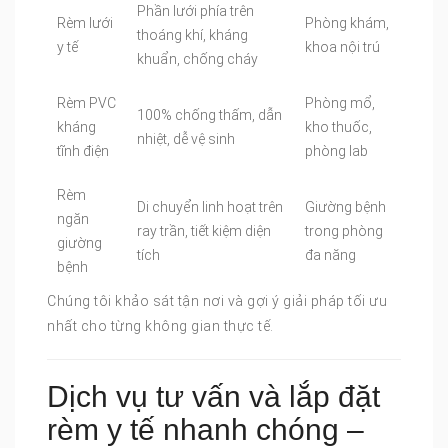
Phần lưới phía trên
Rèm lưới
Phòng khám,
thoáng khí, kháng
y tế
khoa nội trú
khuẩn, chống cháy
Rèm PVC
Phòng mổ,
100% chống thấm, dẫn
kháng
kho thuốc,
nhiệt, dễ vệ sinh
tĩnh điện
phòng lab
Rèm
Di chuyển linh hoạt trên
Giường bệnh
ngăn
ray trần, tiết kiệm diện
trong phòng
giường
tích
đa năng
bệnh
Chúng tôi khảo sát tận nơi và gợi ý giải pháp tối ưu
nhất cho từng không gian thực tế.
Dịch vụ tư vấn và lắp đặt
rèm y tế nhanh chóng –