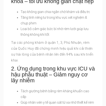
khoa – tối ưu không gian chật hẹp
Tạo không gian chia ngăn chờ khám và điều trị
Tăng tính riêng tư trong khu vực xét nghiệm &
chụp phim
Loại bỏ cảm giác bức bí nhờ rèm lưới giúp lưu
thông không khí tốt
Tại các phòng khám ở quận 1, 3, Phú Nhuận, rèm
của Quốc Huy đã chứng minh hiệu quả khi cải thiện
sự hài lòng của bệnh nhân lên đến 94% sau khi triển
khai.
2. Ứng dụng trong khu vực ICU và
hậu phẫu thuật – Giảm nguy cơ
lây nhiễm
Tách giường bệnh bằng rèm kháng khuẩn cao
cấp
Giúp nhân viên y tế quan sát từ xa nhờ thiết kế rèm