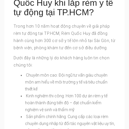
Quốc Huy khi lắp rèm y tế
tự động tại TP.HCM?
Trong hơn 10 năm hoạt động chuyên về giải pháp
rèm tự động tại TP.HCM, Rèm Quốc Huy đã đồng
hành cùng hơn 300 cơ sở y tế lớn nhỏ tại Sài Gòn, từ
bệnh viện, phòng khám tư đến cơ sở điều dưỡng.
Dưới đây là những lý do khách hàng luôn tin chọn
chúng tôi:
Chuyên môn cao: Đội ngũ tư vấn giàu chuyên
môn am hiểu về môi trường y tế và tiêu chuẩn
thiết kế
Kinh nghiệm thi công: Hơn 100 dự án rèm y tế
hoàn thành đúng tiến độ – đạt chuẩn kiểm
nghiệm vệ sinh và thẩm mỹ
Sản phẩm chính hãng: Cung cấp các loại rèm
chuyên dụng nhập từ đối tác nguyên vật liệu uy tín,