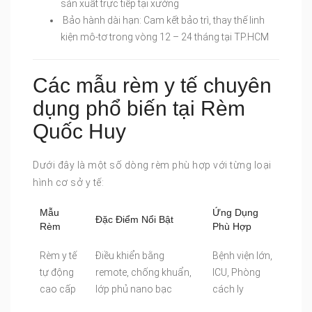
sản xuất trực tiếp tại xưởng
Bảo hành dài hạn: Cam kết bảo trì, thay thế linh
kiện mô-tơ trong vòng 12 – 24 tháng tại TP.HCM
Các mẫu rèm y tế chuyên
dụng phổ biến tại Rèm
Quốc Huy
Dưới đây là một số dòng rèm phù hợp với từng loại
hình cơ sở y tế:
Mẫu
Ứng Dụng
Đặc Điểm Nổi Bật
Rèm
Phù Hợp
Rèm y tế
Điều khiển bằng
Bệnh viện lớn,
tự động
remote, chống khuẩn,
ICU, Phòng
cao cấp
lớp phủ nano bạc
cách ly