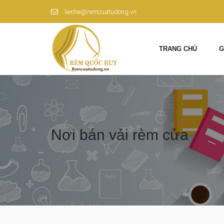
lienhe@remcuatudong.vn
TRANG CHỦ
G
Nơi bán vải rèm cửa