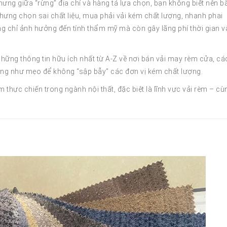
ưng giữa “rừng” địa chỉ và hàng tá lựa chọn, bạn không biết nên b
hưng chọn sai chất liệu, mua phải vải kém chất lượng, nhanh phai
ông chỉ ảnh hưởng đến tính thẩm mỹ mà còn gây lãng phí thời gian v
ả những thông tin hữu ích nhất từ A-Z về nơi bán vải may rèm cửa, cá
ũng như mẹo để không “sập bẫy” các đơn vị kém chất lượng.
thực chiến trong ngành nội thất, đặc biệt là lĩnh vực vải rèm – cù