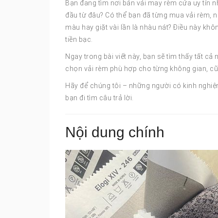
Bạn đang tìm nơi bán vải may rèm cửa uy tín nh
đầu từ đâu? Có thể bạn đã từng mua vải rèm, n
màu hay giặt vài lần là nhàu nát? Điều này kh
tiền bạc.
Ngay trong bài viết này, bạn sẽ tìm thấy tất c
chọn vải rèm phù hợp cho từng không gian, c
Hãy để chúng tôi – những người có kinh nghiệm 
bạn đi tìm câu trả lời.
Nội dung chính