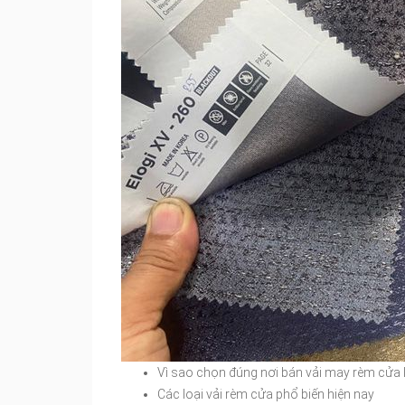
Vì sao chọn đúng nơi bán vải may rèm cửa l
Các loại vải rèm cửa phổ biến hiện nay