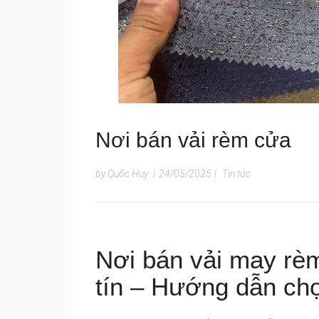
Nơi bán vải rèm cửa
by Quốc Huy
|
24/05/2025
|
Tin tức
Nơi bán vải may rèm
tín – Hướng dẫn chọ