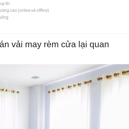
uy tín
ợng cao (online và offline)
 sống
án vải may rèm cửa lại quan