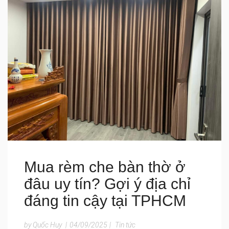
Mua rèm che bàn thờ ở
đâu uy tín? Gợi ý địa chỉ
đáng tin cậy tại TPHCM
by Quốc Huy
|
04/09/2025
|
Tin tức