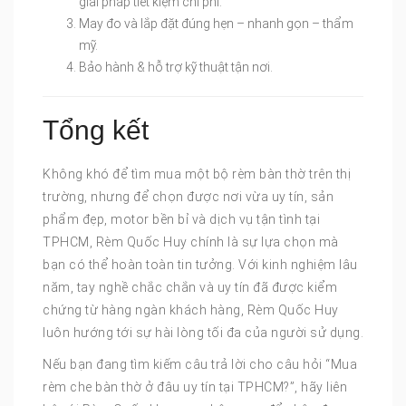
giải pháp tiết kiệm chi phí.
May đo và lắp đặt đúng hẹn – nhanh gọn – thẩm
mỹ.
Bảo hành & hỗ trợ kỹ thuật tận nơi.
Tổng kết
Không khó để tìm mua một bộ rèm bàn thờ trên thị
trường, nhưng để chọn được nơi vừa uy tín, sản
phẩm đẹp, motor bền bỉ và dịch vụ tận tình tại
TPHCM, Rèm Quốc Huy chính là sự lựa chọn mà
bạn có thể hoàn toàn tin tưởng. Với kinh nghiệm lâu
năm, tay nghề chắc chắn và uy tín đã được kiểm
chứng từ hàng ngàn khách hàng, Rèm Quốc Huy
luôn hướng tới sự hài lòng tối đa của người sử dụng.
Nếu bạn đang tìm kiếm câu trả lời cho câu hỏi “Mua
rèm che bàn thờ ở đâu uy tín tại TPHCM?”, hãy liên