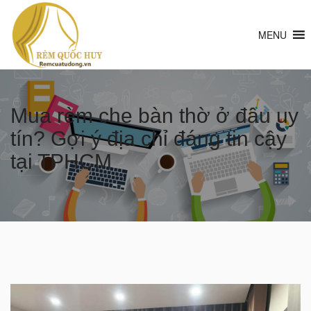
MENU
Mua rèm che bàn thờ ở đâu uy
tín? Gợi ý địa chỉ đáng tin cậy
tại TPHCM