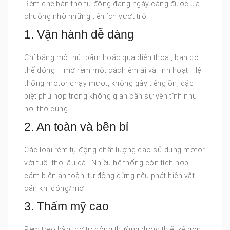
Rèm che bàn thờ tự động đang ngày càng được ưa
chuộng nhờ những tiện ích vượt trội:
1. Vận hành dễ dàng
Chỉ bằng một nút bấm hoặc qua điện thoại, bạn có
thể đóng – mở rèm một cách êm ái và linh hoạt. Hệ
thống motor chạy mượt, không gây tiếng ồn, đặc
biệt phù hợp trong không gian cần sự yên tĩnh như
nơi thờ cúng.
2. An toàn và bền bỉ
Các loại rèm tự động chất lượng cao sử dụng motor
với tuổi thọ lâu dài. Nhiều hệ thống còn tích hợp
cảm biến an toàn, tự động dừng nếu phát hiện vật
cản khi đóng/mở.
3. Thẩm mỹ cao
Rèm treo bàn thờ tự động thường được thiết kế gọn