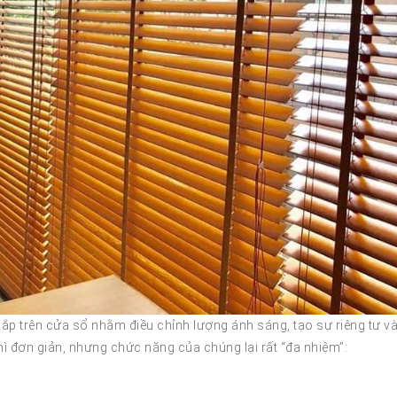
p trên cửa sổ nhằm điều chỉnh lượng ánh sáng, tạo sự riêng tư v
ì đơn giản, nhưng chức năng của chúng lại rất “đa nhiệm”: