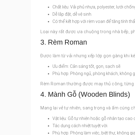
Chất liệu: Vải phủ nhựa, polyester, lưới chố
Dễ lắp đặt, dễ vệ sinh.
Có thể kết hợp với rèm voan để tăng tính t
Loại này rất được ưa chuộng trong nhà bếp, 
3. Rèm Roman
Được làm từ vải nhưng xếp lớp gọn gàng khi kéo 
Ưu điểm: Cản sáng tốt, gọn, sạch sẽ.
Phù hợp: Phòng ngủ, phòng khách, không gi
Rèm Roman thường được may thủ công, từng lớp
4. Mành Gỗ (Wooden Blinds)
Mang lại vẻ tự nhiên, sang trọng và ấm cúng c
Vật liệu: Gỗ tự nhiên hoặc gỗ nhân tạo cao 
Tác dụng cách nhiệt tuyệt vời.
Phù hợp: Phòng làm việc, biệt thự, không g