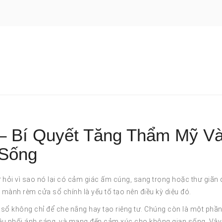
 Bí Quyết Tăng Thẩm Mỹ V
 Sống
hỏi vì sao nó lại có cảm giác ấm cúng, sang trọng hoặc thư giãn 
– mành rèm cửa sổ chính là yếu tố tạo nên điều kỳ diệu đó.
ổ không chỉ để che nắng hay tạo riêng tư. Chúng còn là một phầ
iều phối ánh sáng, và mang đến cảm xúc cho không gian sống. Vậy