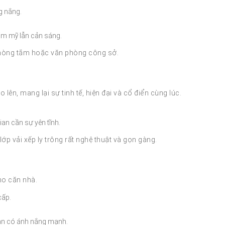
ng nắng.
hẩm mỹ lẫn cản sáng.
phòng tắm hoặc văn phòng công sở.
lên, mang lại sự tinh tế, hiện đại và cổ điển cùng lúc.
an cần sự yên tĩnh.
 vải xếp ly trông rất nghệ thuật và gọn gàng.
ho căn nhà.
cấp.
ian có ánh nắng mạnh.