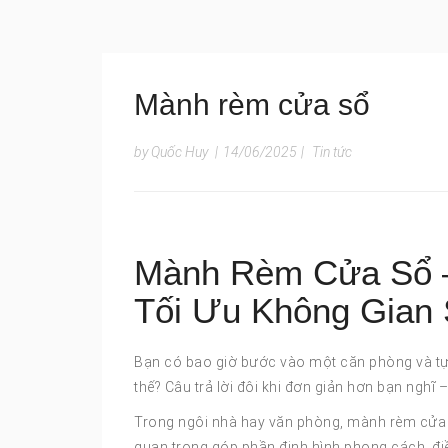
Mành rèm cửa sổ
by Quốc Huy
|
14/06/2025
|
Tin tức
Mành Rèm Cửa Sổ –
Tối Ưu Không Gian
Bạn có bao giờ bước vào một căn phòng và tự 
thế? Câu trả lời đôi khi đơn giản hơn bạn nghĩ 
Trong ngôi nhà hay văn phòng, mành rèm cửa s
quan trọng góp phần định hình phong cách, đ