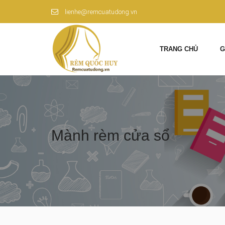
lienhe@remcuatudong.vn
TRANG CHỦ
G
Mành rèm cửa sổ