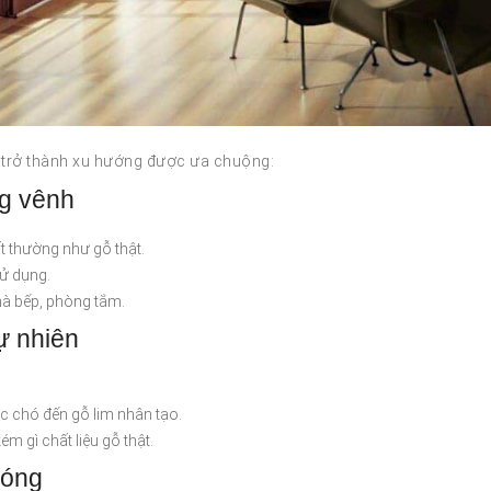
ỗ trở thành xu hướng được ưa chuộng:
ng vênh
t thường như gỗ thật.
sử dụng.
hà bếp, phòng tắm.
ự nhiên
c chó đến gỗ lim nhân tạo.
 gì chất liệu gỗ thật.
hóng