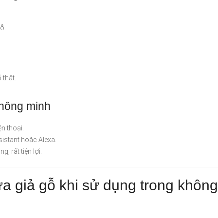
ỗ.
 thật.
thông minh
n thoại.
istant hoặc Alexa.
, rất tiện lợi.
 giả gỗ khi sử dụng trong không