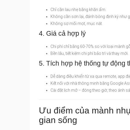
Chỉ cần lau nhẹ bằng khăn ẩm.
Không cần sơn lại, đánh bóng định kỳ như g
Không sợ mối mọt, mục nát.
4. Giá cả hợp lý
Chi phí chỉ bằng 60-70% so với loại mành gỗ
Bền lâu, tiết kiệm chi phí bảo trì và thay mới.
5. Tích hợp hệ thống tự động 
Dễ dàng điều khiển từ xa qua remote, app điệ
Kết nối với nhà thông minh bằng Google Ass
Cài đặt lịch mở – đóng theo giờ, theo ánh sáng
Ưu điểm của mành nhựa
gian sống