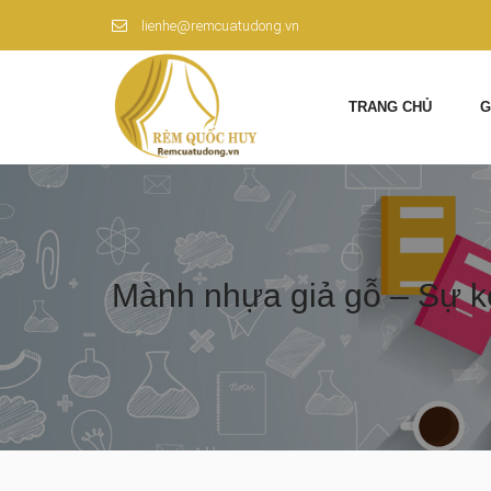
lienhe@remcuatudong.vn
TRANG CHỦ
G
Mành nhựa giả gỗ – Sự kế