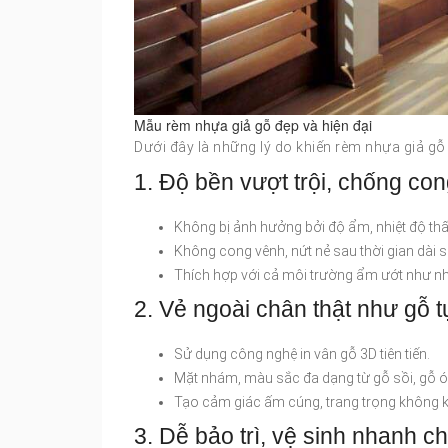
Mẫu rèm nhựa giả gỗ đẹp và hiện đại
Dưới đây là những lý do khiến rèm nhựa giả g
1. Độ bền vượt trội, chống co
Không bị ảnh hưởng bởi độ ẩm, nhiệt độ thấ
Không cong vênh, nứt nẻ sau thời gian dài 
Thích hợp với cả môi trường ẩm ướt như n
2. Vẻ ngoài chân thật như gỗ t
Sử dụng công nghệ in vân gỗ 3D tiên tiến.
Mặt nhám, màu sắc đa dạng từ gỗ sồi, gỗ ó
Tạo cảm giác ấm cúng, trang trọng không kém
3. Dễ bảo trì, vệ sinh nhanh c