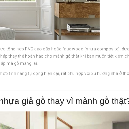
nhựa tổng hợp PVC cao cấp hoặc faux wood (nhựa composite), đư
 pháp thay thế hoàn hảo cho mành gỗ thật khi bạn muốn tiết kiệm ch
 áp mà gỗ mang lại.
ợp tính năng tự động hiện đại, rất phù hợp với xu hướng nhà ở th
hựa giả gỗ thay vì mành gỗ thật