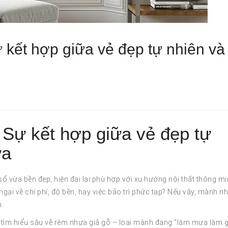
kết hợp giữa vẻ đẹp tự nhiên và
 Sự kết hợp giữa vẻ đẹp tự
ựa
sổ vừa bền đẹp, hiện đại lại phù hợp với xu hướng nội thất thông m
ngại về chi phí, độ bền, hay việc bảo trì phức tạp? Nếu vậy, mành n
.
 tìm hiểu sâu về rèm nhựa giả gỗ – loại mành đang “làm mưa làm g