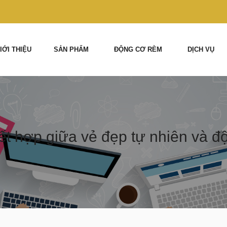
IỚI THIỆU
SẢN PHẨM
ĐỘNG CƠ RÈM
DỊCH VỤ
t hợp giữa vẻ đẹp tự nhiên và đ