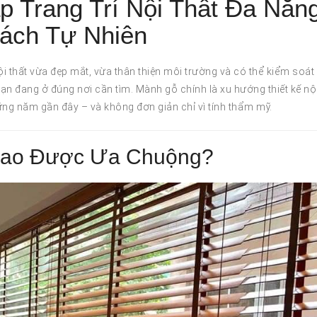
p Trang Trí Nội Thất Đa Năn
ách Tự Nhiên
ội thất vừa đẹp mắt, vừa thân thiện môi trường và có thể kiểm soát
 bạn đang ở đúng nơi cần tìm. Mành gỗ chính là xu hướng thiết kế nộ
g năm gần đây – và không đơn giản chỉ vì tính thẩm mỹ.
 Sao Được Ưa Chuộng?