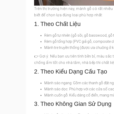
Trên thị trường hiện nay, mành gỗ có rất nhiều
biết để chọn lựa đúng loại phù hợp nhất:
1. Theo Chất Liệu
Rèm gỗ tự nhiên (gỗ sồi, gỗ basswood, gỗ tù
Rèm gỗ tổng hợp (PVC giả gỗ, composite 
Mành tre truyền thống (được ưa chuộng ở 
👉 Gợi ý: Nếu bạn ưu tiên tính bền bỉ, màu sắc 
chống ẩm tốt cho nhà tắm, nhà bếp thì chất li
2. Theo Kiểu Dạng Cấu Tạo
Mành sáo ngang: Gồm các thanh gỗ đặt nga
Mành sáo dọc: Phù hợp với các cửa sổ cao
Mành cuốn gỗ: Kiểu dáng cổ điển, mang màu
3. Theo Không Gian Sử Dụng