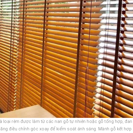
à loại rèm được làm từ các nan gỗ tự nhiên hoặc gỗ tổng hợp, đan
ăng điều chỉnh góc xoay để kiểm soát ánh sáng. Mành gỗ kết hợp 