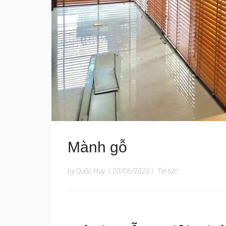
Mành gỗ
by Quốc Huy
|
20/06/2025
|
Tin tức