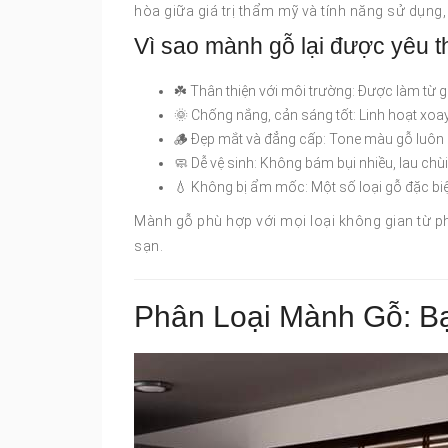
hòa giữa giá trị thẩm mỹ và tính năng sử dụng,
Vì sao mành gỗ lại được yêu t
☘️ Thân thiện với môi trường: Được làm từ g
🌞 Chống nắng, cản sáng tốt: Linh hoạt xoa
🪵 Đẹp mắt và đẳng cấp: Tone màu gỗ luôn 
🧼 Dễ vệ sinh: Không bám bụi nhiều, lau chùi
💧 Không bị ẩm mốc: Một số loại gỗ đặc biệ
Mành gỗ phù hợp với mọi loại không gian từ 
sạn.
Phân Loại Mành Gỗ: B