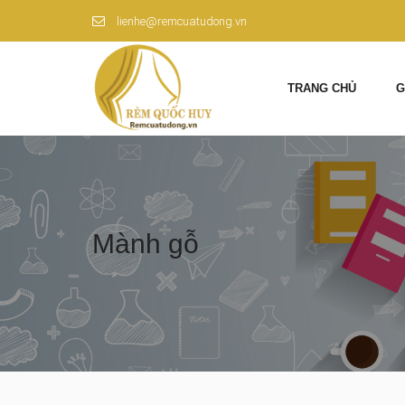
lienhe@remcuatudong.vn
TRANG CHỦ
G
Mành gỗ