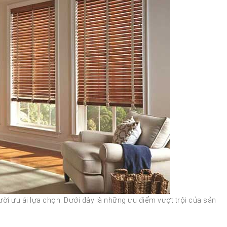
i ưu ái lựa chọn. Dưới đây là những ưu điểm vượt trội của sản