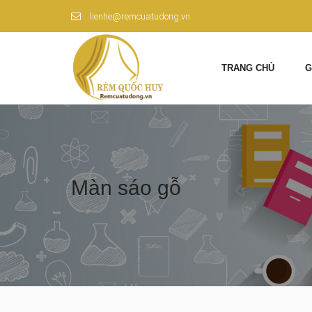
lienhe@remcuatudong.vn
TRANG CHỦ
G
Màn sáo gỗ