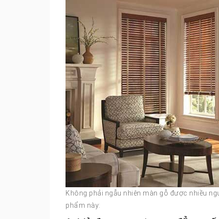
Không phải ngẫu nhiên màn gỗ được nhiều ngườ
phẩm này: