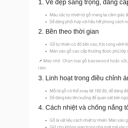
1. Vẻ đẹp sang trọng, đẳng cấ
Màu sắc tự nhiên từ gỗ mang lại cảm giác ấ
Dễ dàng phối hợp với hầu hết phong cách nội t
2. Bền theo thời gian
Gỗ tự nhiên có độ bền cao, ít bị cong vênh 
Màn sáo gỗ cao cấp thường được phủ lớp 
📌 Mẹo nhỏ: Chọn loại gỗ basswood hoặc sồi, 
rèm.
3. Linh hoạt trong điều chỉnh 
Mỗi lá gỗ có thể xoay lật 180 độ, dễ dàng đ
Dễ dàng kéo lên/xuống để quan sát bên ngo
4. Cách nhiệt và chống nắng t
Gỗ là vật liệu cách nhiệt tự nhiên. Màn sáo 
Giữ cho không gian trong nhà mát mẻ vào