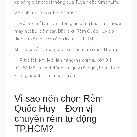
xa bằng điện thoại thông qua Tuya hoặc SmartLife.
Vệ sinh màn sáo như thế nào?
→ Vải có thể lau sạch đơn giản bằng khăn ẩm hoặc
máy hút bụi cầm tay. Đặc biệt, Rèm Quốc Huy có
dịch vụ vệ sinh rèm định kỳ tại TP.HCM.
Màn sáo vải tự động có tiêu hao nhiều điện không?
→ Rất tiết kiệm. Mỗi lần nâng/hạ chỉ tiêu tốn 0.1 –
0.2kW. Mô tơ hoạt động vài giây rồi ngắt, hoàn toàn
không hao điện như bạn tưởng.
—
Vì sao nên chọn Rèm
Quốc Huy – Đơn vị
chuyên rèm tự động
TP.HCM?