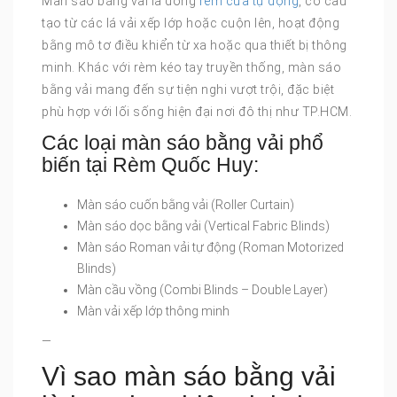
Màn sáo bằng vải là dòng
rèm cửa tự động
, có cấu
tạo từ các lá vải xếp lớp hoặc cuộn lên, hoạt động
bằng mô tơ điều khiển từ xa hoặc qua thiết bị thông
minh. Khác với rèm kéo tay truyền thống, màn sáo
bằng vải mang đến sự tiện nghi vượt trội, đặc biệt
phù hợp với lối sống hiện đại nơi đô thị như TP.HCM.
Các loại màn sáo bằng vải phổ
biến tại Rèm Quốc Huy:
Màn sáo cuốn bằng vải (Roller Curtain)
Màn sáo dọc bằng vải (Vertical Fabric Blinds)
Màn sáo Roman vải tự động (Roman Motorized
Blinds)
Màn cầu vồng (Combi Blinds – Double Layer)
Màn vải xếp lớp thông minh
—
Vì sao màn sáo bằng vải