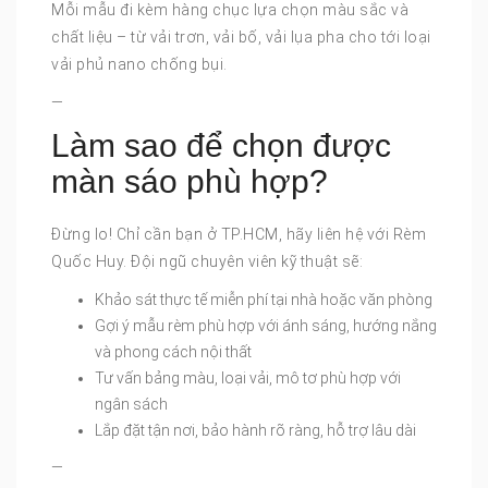
Mỗi mẫu đi kèm hàng chục lựa chọn màu sắc và
chất liệu – từ vải trơn, vải bố, vải lụa pha cho tới loại
vải phủ nano chống bụi.
—
Làm sao để chọn được
màn sáo phù hợp?
Đừng lo! Chỉ cần bạn ở TP.HCM, hãy liên hệ với Rèm
Quốc Huy. Đội ngũ chuyên viên kỹ thuật sẽ:
Khảo sát thực tế miễn phí tại nhà hoặc văn phòng
Gợi ý mẫu rèm phù hợp với ánh sáng, hướng nắng
và phong cách nội thất
Tư vấn bảng màu, loại vải, mô tơ phù hợp với
ngân sách
Lắp đặt tận nơi, bảo hành rõ ràng, hỗ trợ lâu dài
—