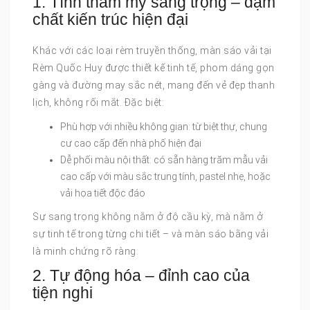
1. Tính thẩm mỹ sang trọng – đậm
chất kiến trúc hiện đại
Khác với các loại rèm truyền thống, màn sáo vải tại
Rèm Quốc Huy được thiết kế tinh tế, phom dáng gọn
gàng và đường may sắc nét, mang đến vẻ đẹp thanh
lịch, không rối mắt. Đặc biệt:
Phù hợp với nhiều không gian: từ biệt thự, chung
cư cao cấp đến nhà phố hiện đại
Dễ phối màu nội thất: có sẵn hàng trăm mẫu vải
cao cấp với màu sắc trung tính, pastel nhẹ, hoặc
vải họa tiết độc đáo
Sự sang trọng không nằm ở độ cầu kỳ, mà nằm ở
sự tinh tế trong từng chi tiết – và màn sáo bằng vải
là minh chứng rõ ràng.
2. Tự động hóa – đỉnh cao của
tiện nghi