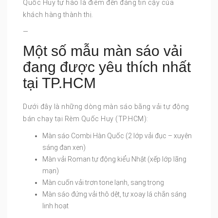
Quốc Huy tự hào là điểm đến đáng tin cậy của
khách hàng thành thị.
—
Một số mẫu màn sáo vải
đang được yêu thích nhất
tại TP.HCM
Dưới đây là những dòng màn sáo bằng vải tự động
bán chạy tại Rèm Quốc Huy (TP.HCM):
Màn sáo Combi Hàn Quốc (2 lớp vải đục – xuyên
sáng đan xen)
Màn vải Roman tự động kiểu Nhật (xếp lớp lãng
mạn)
Màn cuốn vải trơn tone lạnh, sang trọng
Màn sáo đứng vải thô dệt, tự xoay lá chắn sáng
linh hoạt