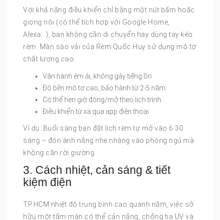
Với khả năng điều khiển chỉ bằng một nút bấm hoặc
giọng nói (có thể tích hợp với Google Home,
Alexa…), bạn không cần di chuyển hay dùng tay kéo
rèm. Màn sáo vải của Rèm Quốc Huy sử dụng mô tơ
chất lượng cao:
Vận hành êm ái, không gây tiếng ồn
Độ bền mô tơ cao, bảo hành từ 2-5 năm
Có thể hẹn giờ đóng/mở theo lịch trình
Điều khiển từ xa qua app điện thoại
Ví dụ: Buổi sáng bạn đặt lịch rèm tự mở vào 6:30
sáng – đón ánh nắng nhẹ nhàng vào phòng ngủ mà
không cần rời giường.
3. Cách nhiệt, cản sáng & tiết
kiệm điện
TP.HCM nhiệt độ trung bình cao quanh năm, việc sở
hữu một tấm màn có thể cản nắng, chống tia UV và