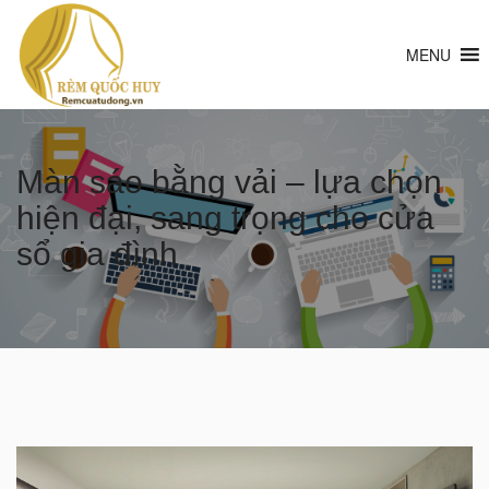
MENU
Màn sáo bằng vải – lựa chọn
hiện đại, sang trọng cho cửa
sổ gia đình