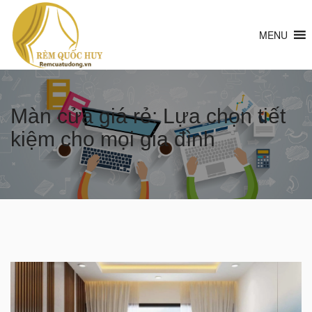
MENU
Màn cửa giá rẻ: Lựa chọn tiết
kiệm cho mọi gia đình