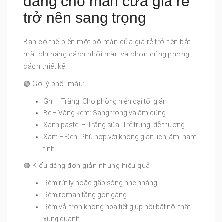
dáng cho màn cửa giá rẻ
trở nên sang trọng
Bạn có thể biến một bộ màn cửa giá rẻ trở nên bắt
mắt chỉ bằng cách phối màu và chọn đúng phong
cách thiết kế.
🟢 Gợi ý phối màu:
Ghi – Trắng: Cho phòng hiện đại tối giản.
Be – Vàng kem: Sang trọng và ấm cúng.
Xanh pastel – Trắng sữa: Trẻ trung, dễ thương.
Xám – Đen: Phù hợp với không gian lịch lãm, nam
tính.
🟢 Kiểu dáng đơn giản nhưng hiệu quả:
Rèm rút ly hoặc gấp sóng nhẹ nhàng.
Rèm roman tầng gọn gàng.
Rèm vải trơn không họa tiết giúp nổi bật nội thất
xung quanh.