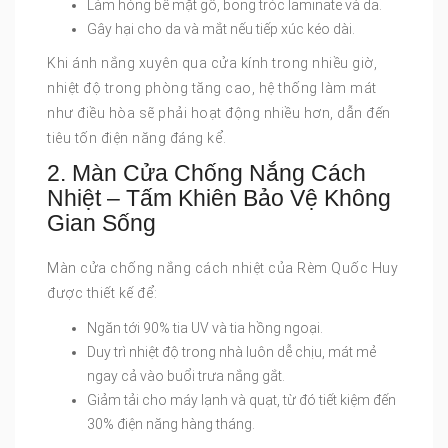
Làm hỏng bề mặt gỗ, bong tróc laminate và da.
Gây hại cho da và mắt nếu tiếp xúc kéo dài.
Khi ánh nắng xuyên qua cửa kính trong nhiều giờ,
nhiệt độ trong phòng tăng cao, hệ thống làm mát
như điều hòa sẽ phải hoạt động nhiều hơn, dẫn đến
tiêu tốn điện năng đáng kể.
2. Màn Cửa Chống Nắng Cách
Nhiệt – Tấm Khiên Bảo Vệ Không
Gian Sống
Màn cửa chống nắng cách nhiệt của Rèm Quốc Huy
được thiết kế để:
Ngăn tới 90% tia UV và tia hồng ngoại.
Duy trì nhiệt độ trong nhà luôn dễ chịu, mát mẻ
ngay cả vào buổi trưa nắng gắt.
Giảm tải cho máy lạnh và quạt, từ đó tiết kiệm đến
30% điện năng hàng tháng.