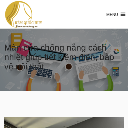
MENU
Màn cửa chống nắng cách
nhiệt giúp tiết kiệm điện, bảo
vệ nội thất