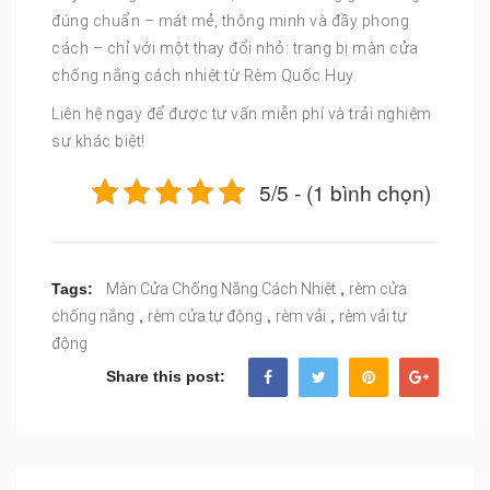
đúng chuẩn – mát mẻ, thông minh và đầy phong
cách – chỉ với một thay đổi nhỏ: trang bị màn cửa
chống nắng cách nhiệt từ Rèm Quốc Huy.
Liên hệ ngay để được tư vấn miễn phí và trải nghiệm
sự khác biệt!
5/5 - (1 bình chọn)
,
Tags:
Màn Cửa Chống Nắng Cách Nhiệt
rèm cửa
,
,
,
chống nắng
rèm cửa tự động
rèm vải
rèm vải tự
động
Share this post: