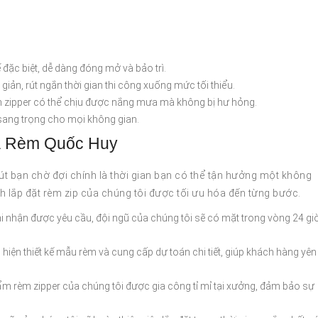
ế đặc biệt, dễ dàng đóng mở và bảo trì.
n giản, rút ngắn thời gian thi công xuống mức tối thiểu.
m zipper có thể chịu được nắng mưa mà không bị hư hỏng.
, sang trọng cho mọi không gian.
ủa Rèm Quốc Huy
t bạn chờ đợi chính là thời gian bạn có thể tận hưởng một không
nh lắp đặt rèm zip của chúng tôi được tối ưu hóa đến từng bước.
hi nhận được yêu cầu, đội ngũ của chúng tôi sẽ có mặt trong vòng 24 gi
c hiện thiết kế mẫu rèm và cung cấp dự toán chi tiết, giúp khách hàng yên
ẩm rèm zipper của chúng tôi được gia công tỉ mỉ tại xưởng, đảm bảo sự