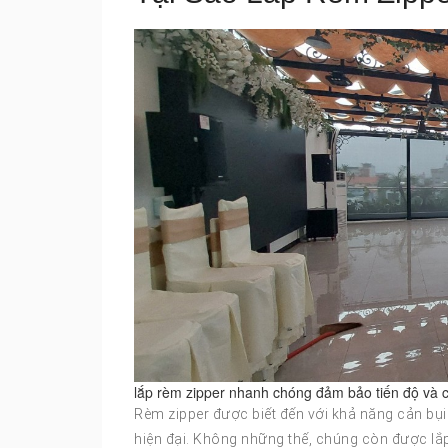
lắp rèm zipper nhanh chóng đảm bảo tiến độ và 
Rèm zipper được biết đến với khả năng cản bụ
hiện đại. Không những thế, chúng còn được lắp