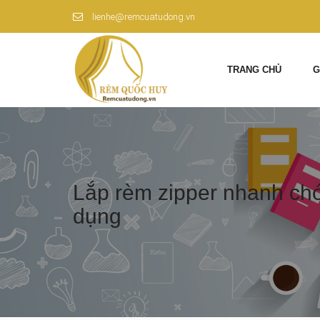
lienhe@remcuatudong.vn
TRANG CHỦ
G
Lắp rèm zipper nhanh chó
dụng