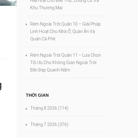
Hiện Đại Cho Biệt Thự, Chung Cư Và
Khu Thương Mại
Rèm Ngoài Trời Quận 10 – Giải Pháp
Linh Hoạt Cho Nhà Ở, Quán Ăn Và
Quán Cà Phê
Rèm Ngoài Trời Quận 11 – Lựa Chọn
Tối Ưu Cho Không Gian Ngoài Trời
Bền Đẹp Quanh Năm
g
THỜI GIAN
Tháng 8 2026
(114)
.
Tháng 7 2026
(376)