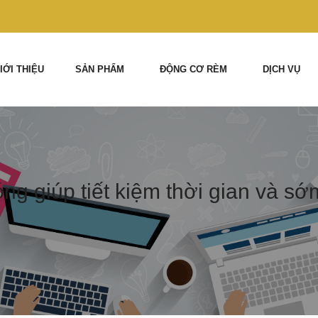
IỚI THIỆU
SẢN PHẨM
ĐỘNG CƠ RÈM
DỊCH VỤ
ng giúp tiết kiệm thời gian và sớ