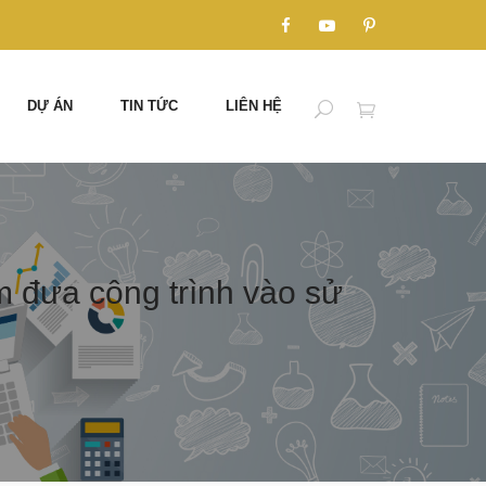
DỰ ÁN
TIN TỨC
LIÊN HỆ
m đưa công trình vào sử