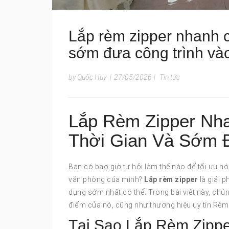
Lắp rèm zipper nhanh c
sớm đưa công trình và
by Quốc Huy
|
27/05/2026
|
Tin tức
Lắp Rèm Zipper Nha
Thời Gian Và Sớm 
Bạn có bao giờ tự hỏi làm thế nào để tối ưu h
văn phòng của mình?
Lắp rèm zipper
là giải p
dụng sớm nhất có thể. Trong bài viết này, chún
điểm của nó, cũng như thương hiệu uy tín Rèm
Tại Sao Lắp Rèm Zippe