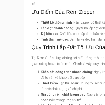
kể.
Ưu Điểm Của Rèm Zipper
Thiết kế thông minh
: Rèm zipper có thiết k
Lắp đặt nhanh chóng
: Quy trình lắp đặt đơ
Độ bền cao
: Chất liệu cao cấp đảm bảo rè
Tính thẩm mỹ cao
: Đem lại vẻ đẹp hiện đại
Quy Trình Lắp Đặt Tối Ưu C
Tại Rèm Quốc Huy, chúng tôi hiểu rằng mỗi phú
gian sống hoàn toàn mới. Chính vì vậy, quy trì
Khảo sát công trình nhanh chóng
: Ngay k
để tư vấn và khảo sát trực tiếp.
Thiết kế và Lập Dự Toán
: Chúng tôi sẽ thự
tâm về chất lượng và chi phí.
Gia công rèm chất lượng cao
: Các sản ph
hoàn hảo trong từng chi tiết.