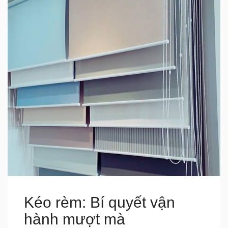
Kéo rèm: Bí quyết vận
hành mượt mà