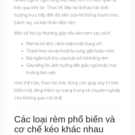
Nhiều người nghĩ rằng việc kéo rèm chỉ đơn giản là
kéo qua kéo lại. Thực tế, đây lại là thao tác ảnh
hưởng trực tiếp đến độ bền của hệ thống thanh treo,
bánh ray, và bản thân tấm rèm.
Một số hệ lụy thường gặp nếu kéo rèm sai cách:
Rèm bị xô lệch, rách mép hoặc bung chỉ
Thanh treo và ray trượt bị cong, gãy hoặc mòn
Rút ngắn tuổi thọ của toàn bộ hệ thống rèm
Gây tiếng ồn, ảnh hưởng đến giấc ngủ hoặc môi
trường làm việc
Hơn thế nữa, thao tác kéo đúng còn giúp duy trì tính
thẩm mỹ, tăng thêm sự sang trọng và chuyên nghiệp
cho không gian nội thất.
Các loại rèm phổ biến và
cơ chế kéo khác nhau