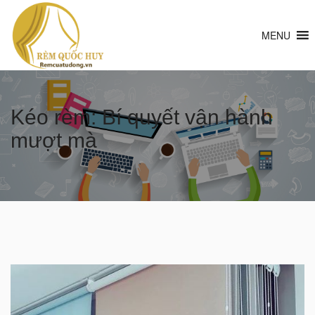
MENU
Kéo rèm: Bí quyết vận hành
mượt mà