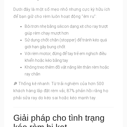
Dưới đây là một số mẹo nhỏ nhưng cực kỳ hữu ích
để bạn giữ cho rèm luôn hoạt động “êm ru”:
Bôi trơn nhẹ bằng silicon dạng xịt cho ray trượt
giúp rèm chạy mượt hơn
Sử dụng chốt chặn (stopper) để tránh kéo quá
giới hạn gây bung chốt
Với rèm motor, đừng để tay trẻ em nghịch điều
khiển hoặc kéo bằng tay
Không treo thêm đồ vật nặng lên thân rèm hoặc
ray chắn
🔎 Thống kê nhanh: Từ trải nghiệm của hơn 500
khách hàng lắp đặt rèm vải, 87% phản hồi rằng họ
phải sửa ray do kéo sai hoặc kéo mạnh tay.
Giải pháp cho tình trạng