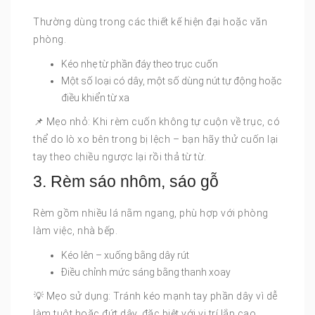
Thường dùng trong các thiết kế hiện đại hoặc văn
phòng.
Kéo nhẹ từ phần đáy theo trục cuốn
Một số loại có dây, một số dùng nút tự động hoặc
điều khiển từ xa
️📌 Mẹo nhỏ: Khi rèm cuốn không tự cuộn về trục, có
thể do lò xo bên trong bị lệch – bạn hãy thử cuốn lại
tay theo chiều ngược lại rồi thả từ từ.
3. Rèm sáo nhôm, sáo gỗ
Rèm gồm nhiều lá nằm ngang, phù hợp với phòng
làm việc, nhà bếp.
Kéo lên – xuống bằng dây rút
Điều chỉnh mức sáng bằng thanh xoay
️💡 Mẹo sử dụng: Tránh kéo mạnh tay phần dây vì dễ
làm tuột hoặc đứt dây, đặc biệt với vị trí lắp cao.