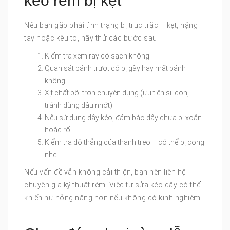
kéo rèm bị kẹt
Nếu bạn gặp phải tình trạng bị trục trặc – kẹt, nặng
tay hoặc kêu to, hãy thử các bước sau:
Kiểm tra xem ray có sạch không
Quan sát bánh trượt có bị gãy hay mất bánh
không
Xịt chất bôi trơn chuyên dụng (ưu tiên silicon,
tránh dùng dầu nhớt)
Nếu sử dụng dây kéo, đảm bảo dây chưa bị xoắn
hoặc rối
Kiểm tra độ thẳng của thanh treo – có thể bị cong
nhẹ
Nếu vấn đề vẫn không cải thiện, bạn nên liên hệ
chuyên gia kỹ thuật rèm. Việc tự sửa kéo dây có thể
khiến hư hỏng nặng hơn nếu không có kinh nghiệm.