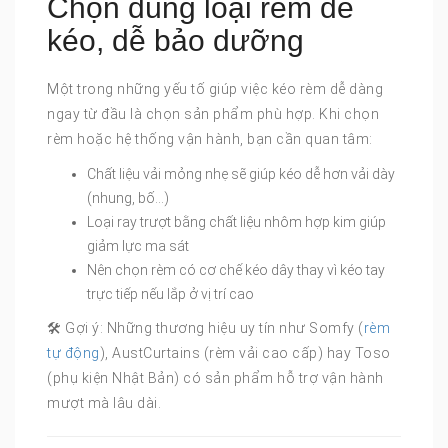
Chọn đúng loại rèm dễ
kéo, dễ bảo dưỡng
Một trong những yếu tố giúp việc kéo rèm dễ dàng
ngay từ đầu là chọn sản phẩm phù hợp. Khi chọn
rèm hoặc hệ thống vận hành, bạn cần quan tâm:
Chất liệu vải mỏng nhẹ sẽ giúp kéo dễ hơn vải dày
(nhung, bố…)
Loại ray trượt bằng chất liệu nhôm hợp kim giúp
giảm lực ma sát
Nên chọn rèm có cơ chế kéo dây thay vì kéo tay
trực tiếp nếu lắp ở vị trí cao
🛠 Gợi ý: Những thương hiệu uy tín như Somfy (
rèm
tự động
), AustCurtains (rèm vải cao cấp) hay Toso
(phụ kiện Nhật Bản) có sản phẩm hỗ trợ vận hành
mượt mà lâu dài.