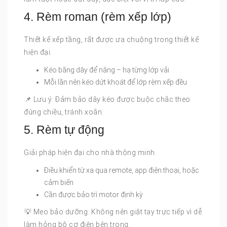
4. Rèm roman (rèm xếp lớp)
Thiết kế xếp tầng, rất được ưa chuộng trong thiết kế
hiện đại.
Kéo bằng dây để nâng – hạ từng lớp vải
Mỗi lần nên kéo dứt khoát để lớp rèm xếp đều
️📌 Lưu ý: Đảm bảo dây kéo được buộc chắc theo
đúng chiều, tránh xoắn.
5. Rèm tự động
Giải pháp hiện đại cho nhà thông minh.
Điều khiển từ xa qua remote, app điện thoại, hoặc
cảm biến
Cần được bảo trì motor định kỳ
️💡 Mẹo bảo dưỡng: Không nên giật tay trực tiếp vì dễ
làm hỏng bộ cơ điện bên trong.