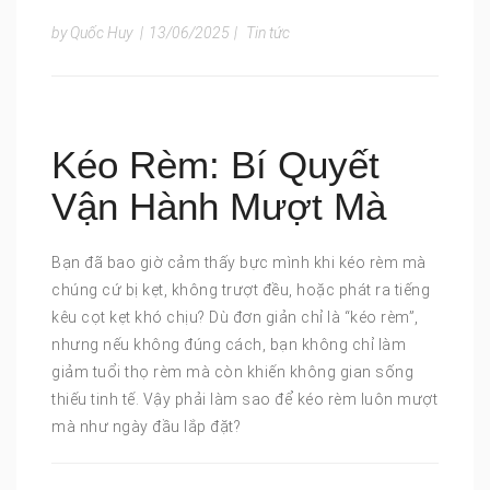
by Quốc Huy
|
13/06/2025
|
Tin tức
Kéo Rèm: Bí Quyết
Vận Hành Mượt Mà
Bạn đã bao giờ cảm thấy bực mình khi kéo rèm mà
chúng cứ bị kẹt, không trượt đều, hoặc phát ra tiếng
kêu cọt kẹt khó chịu? Dù đơn giản chỉ là “kéo rèm”,
nhưng nếu không đúng cách, bạn không chỉ làm
giảm tuổi thọ rèm mà còn khiến không gian sống
thiếu tinh tế. Vậy phải làm sao để kéo rèm luôn mượt
mà như ngày đầu lắp đặt?