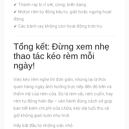
✔ Thanh ray bị rỉ sét, cong, biến dạng
✔ Motor rèm tự động kêu to, giật hoặc ngưng hoạt
động
✔ Các bánh ray không còn hoạt động trơn tru
Tổng kết: Đừng xem nhẹ
thao tác kéo rèm mỗi
ngày!
Việc kéo rèm nghe thì đơn giản, nhưng lại là thói
quen hàng ngày ảnh hưởng trực tiếp đến độ bền và
thẩm mỹ của rèm cửa. Dù là rèm vải, rèm cuốn, hay
rèm tự động hiện đại – vận hành đúng cách sẽ giúp
bạn tiết kiệm chi phí sửa chữa, kéo dài tuổi thọ và
giữ không gian luôn như mới.
Hãy bắt đầu từ những việc nhỏ: