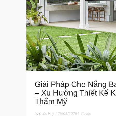
Giải Pháp Che Nắng B
– Xu Hướng Thiết Kế K
Thẩm Mỹ
by Quốc Huy
|
25/05/2026
|
Tin tức