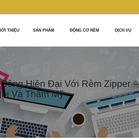
IỚI THIỆU
SẢN PHẨM
ĐỘNG CƠ RÈM
DỊCH VỤ
Công Hiện Đại Với Rèm Zipper –
ghi Và Thẩm Mỹ