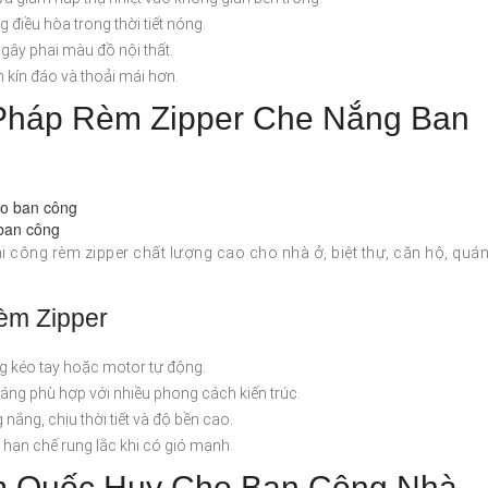
điều hòa trong thời tiết nóng.
 gây phai màu đồ nội thất.
 kín đáo và thoải mái hơn.
Pháp Rèm Zipper Che Nắng Ban
 ban công
 công rèm zipper chất lượng cao cho nhà ở, biệt thự, căn hộ, quá
èm Zipper
g kéo tay hoặc motor tự động.
áng phù hợp với nhiều phong cách kiến trúc.
ắng, chịu thời tiết và độ bền cao.
hạn chế rung lắc khi có gió mạnh.
m Quốc Huy Cho Ban Công Nhà