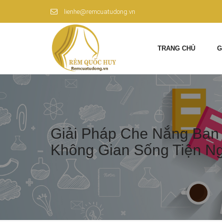
lienhe@remcuatudong.vn
TRANG CHỦ
G
Giải Pháp Che Nắng Ban 
Không Gian Sống Tiện N