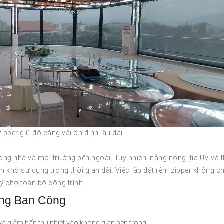
zipper giữ độ căng vải ổn định lâu dài
ong nhà và môi trường bên ngoài. Tuy nhiên, nắng nóng, tia UV và t
ên khó sử dụng trong thời gian dài. Việc lắp đặt rèm zipper không ch
ỹ cho toàn bộ công trình.
ắng Ban Công
và giảm hấp thụ nhiệt vào không gian bên trong.