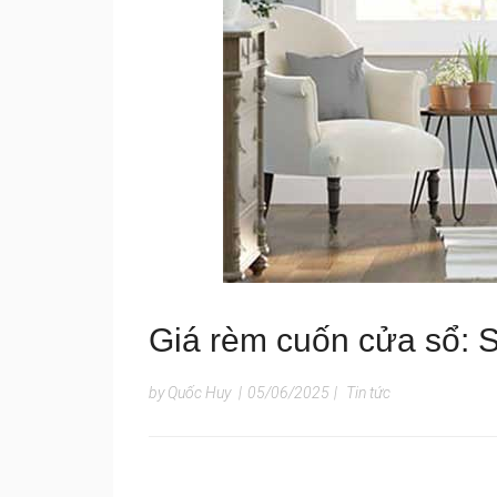
Giá rèm cuốn cửa sổ: S
by Quốc Huy
|
05/06/2025
|
Tin tức