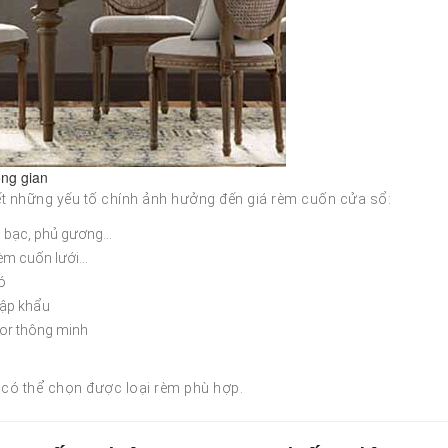
ông gian
iết những yếu tố chính ảnh hưởng đến giá rèm cuốn cửa sổ:
phủ bạc, phủ gương…
rèm cuốn lưới…
ó
hập khẩu
tor thông minh
 có thể chọn được loại rèm phù hợp.