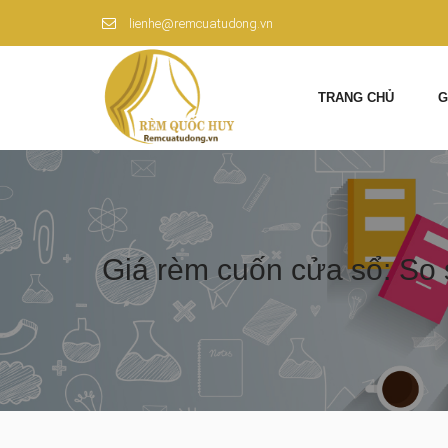
lienhe@remcuatudong.vn
TRANG CHỦ
G
Giá rèm cuốn cửa sổ: So 