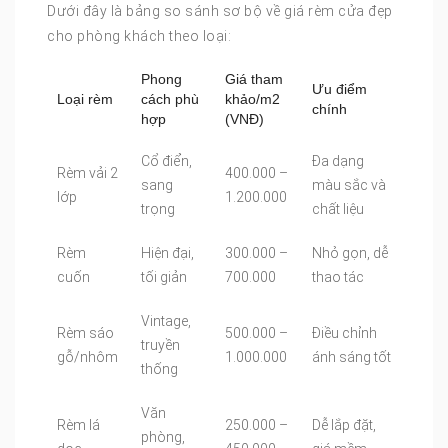
Dưới đây là bảng so sánh sơ bộ về giá rèm cửa đẹp
cho phòng khách theo loại:
Phong
Giá tham
Ưu điểm
Loại rèm
cách phù
khảo/m2
chính
hợp
(VNĐ)
Cổ điển,
Đa dạng
Rèm vải 2
400.000 –
sang
màu sắc và
lớp
1.200.000
trọng
chất liệu
Rèm
Hiện đại,
300.000 –
Nhỏ gọn, dễ
cuốn
tối giản
700.000
thao tác
Vintage,
Rèm sáo
500.000 –
Điều chỉnh
truyền
gỗ/nhôm
1.000.000
ánh sáng tốt
thống
Văn
Rèm lá
250.000 –
Dễ lắp đặt,
phòng,