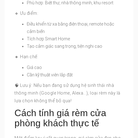
Phù hợp: Biệt thự, nhà thông minh, khu resort
🔹 Ưu điểm:
Điều khiển từ xa bằng điện thoại, remote hoặc
cảm biến
Tích hợp Smart Home
Tạo cảm giác sang trọng, tiện nghi cao
🔸 Hạn chế:
Giá cao
Cần kỹ thuật viên lắp đặt
🧠 Lưu ý: Nếu bạn đang sử dụng hệ sinh thái nhà
thông minh (Google Home, Alexa…), loại rèm này là
lựa chọn không thể bỏ qua!
Cách tính giá rèm cửa
phòng khách thực tế
Một điểm lưu ý rất quan trọng: giá rèm cửa đẹp cho