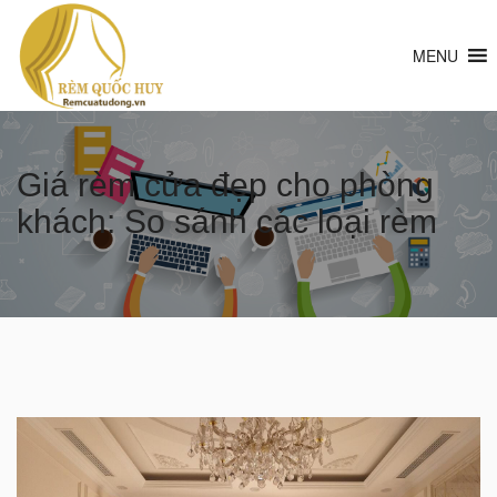
MENU
Giá rèm cửa đẹp cho phòng
khách: So sánh các loại rèm