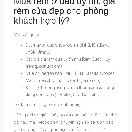
Mua rèm ở đâu uy tín, giá
rèm cửa đẹp cho phòng
khách hợp lý?
Một vài gợi ý:
Đặt may tại các showroom nội thất lớn (Baya,
JYSK, Uma…)
Các địa chỉ rèm cửa uy tín như Rèm Quốc Huy
(remquochuy.com)
Mua online trên sàn TMĐT (Tiki, Lazada, Shopee
Mall) – nên chọn nơi có đánh giá rõ ràng
Đặt thợ thi công riêng tại nhà thông qua các ứng
dụng công việc (eDoctor, Chợ Tốt dịch vụ…)
Lời khuyên từ người có kinh nghiệm:
“Đừng chỉ so giá – hãy so cả chất liệu, mẫu thử, chế
độ hậu mãi. Một đơn vị chuyên nghiệp sẽ luôn báo
giá rõ ràng, tư vấn phù hợp và hỗ trợ sau bán.”