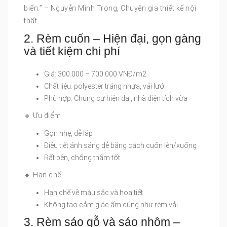
biến.” – Nguyễn Minh Trọng, Chuyên gia thiết kế nội
thất.
2. Rèm cuốn – Hiện đại, gọn gàng
và tiết kiệm chi phí
Giá: 300.000 – 700.000 VNĐ/m2
Chất liệu: polyester tráng nhựa, vải lưới
Phù hợp: Chung cư hiện đại, nhà diện tích vừa
🔹 Ưu điểm:
Gọn nhẹ, dễ lắp
Điều tiết ánh sáng dễ bằng cách cuốn lên/xuống
Rất bền, chống thấm tốt
🔸 Hạn chế:
Hạn chế về màu sắc và họa tiết
Không tạo cảm giác ấm cúng như rèm vải
3. Rèm sáo gỗ và sáo nhôm –