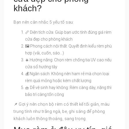
khách?
Bạn nên cân nhắc 5 yếu tố sau:
📏 Diện tích cửa: Giúp bạn ước tính đúng giá rèm
cửa đẹp cho phòng khách
🖼️ Phong cách nội thất: Quyết định kiểu rèm phù
hợp (vải, cuốn, sáo…)
☀️ Hướng nắng: Chọn rèm chống tia UV cao nếu
cửa sổ hướng tây
💰 Ngân sách: Không nên ham rẻ mà chọn loại
rèm quá mỏng hoặc kém chất lượng
🧺 Dễ vệ sinh hay không: Rèm càng dày, nặng thì
bảo trì càng tốn công
📌 Gợi ý nên chọn bộ rèm có thiết kế tối giản, màu
trung tính như trắng ngà, be, ghi sáng để phòng
khách luôn thông thoáng, sang trọng.