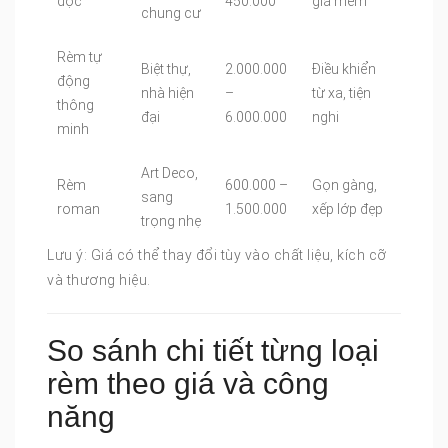
dọc
450.000
giá mềm
chung cư
Rèm tự
Biệt thự,
2.000.000
Điều khiển
động
nhà hiện
–
từ xa, tiện
thông
đại
6.000.000
nghi
minh
Art Deco,
Rèm
600.000 –
Gọn gàng,
sang
roman
1.500.000
xếp lớp đẹp
trọng nhẹ
Lưu ý: Giá có thể thay đổi tùy vào chất liệu, kích cỡ
và thương hiệu.
So sánh chi tiết từng loại
rèm theo giá và công
năng