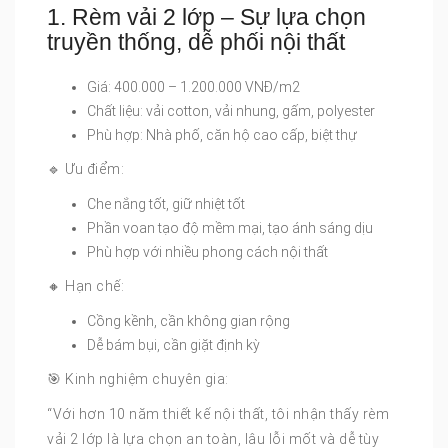
1. Rèm vải 2 lớp – Sự lựa chọn
truyền thống, dễ phối nội thất
Giá: 400.000 – 1.200.000 VNĐ/m2
Chất liệu: vải cotton, vải nhung, gấm, polyester
Phù hợp: Nhà phố, căn hộ cao cấp, biệt thự
🔹 Ưu điểm:
Che nắng tốt, giữ nhiệt tốt
Phần voan tạo độ mềm mại, tạo ánh sáng dịu
Phù hợp với nhiều phong cách nội thất
🔸 Hạn chế:
Cồng kềnh, cần không gian rộng
Dễ bám bụi, cần giặt định kỳ
🎯 Kinh nghiệm chuyên gia:
“Với hơn 10 năm thiết kế nội thất, tôi nhận thấy rèm
vải 2 lớp là lựa chọn an toàn, lâu lỗi mốt và dễ tùy